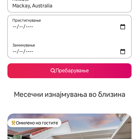
Кога резултатите се достапни, движете се со копчињата со 
Пристигнување
Заминување
Пребарување
Месечни изнајмувања во близина
Омилено на гостите
Меѓу најуспешните „Омилени на гостите“