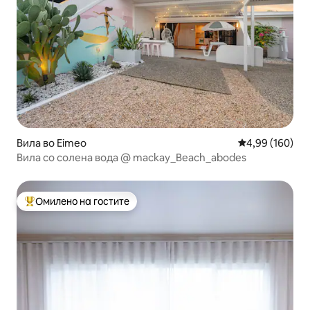
Вила во Eimeo
Просечна оцен
4,99 (160)
Вила со солена вода @ mackay_Beach_abodes
Омилено на гостите
Меѓу најуспешните „Омилени на гостите“