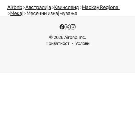
Airbnb
Австралија
Квинсленд
Mackay Regional
Мекај
Месечни изнајмувања
© 2026 Airbnb, Inc.
Приватност
Услови