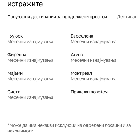
истражите
Популарни дестинации за продолжени престои
Дестинаци
Њујорк
Барселона
Месечни изнајмувања
Месечни изнајмувања
Фиренца
Атина
Месечни изнајмувања
Месечни изнајмувања
Мајами
Монтреал
Месечни изнајмувања
Месечни изнајмувања
Сиетл
Прикажи повеќе
Месечни изнајмувања
*Може да има некакви исклучоци на одредени локации и за
некои имоти.