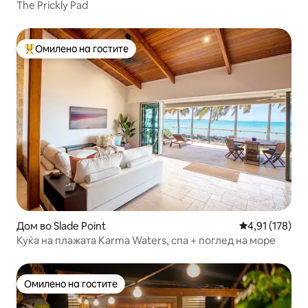
The Prickly Pad
Омилено на гостите
Меѓу најуспешните „Омилени на гостите“
Дом во Slade Point
Просечна оцен
4,91 (178)
Куќа на плажата Karma Waters, спа + поглед на море
Омилено на гостите
Омилено на гостите