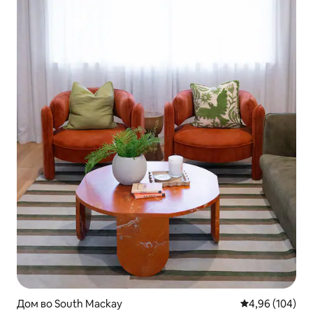
Дом во South Mackay
Просечна оцен
4,96 (104)