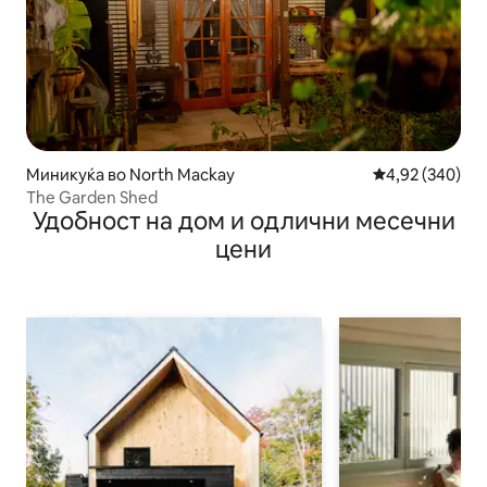
Миникуќа во North Mackay
Просечна оцен
4,92 (340)
The Garden Shed
Удобност на дом и одлични месечни
цени