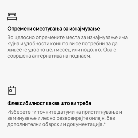
Опремени сместувања за изнајмување
Во целосно опремените места за изнајмување има
кујна и удобности коишто ви се потребни за да
живеете удобно цел месец или подолго. Ова е
совршена алтернатива на поднаем.
Флексибилност каква што ви треба
Изберете ги точните датуми на пристигнување и
заминување и лесно резервирајте онлајн, без
дополнителни обврски и документација.*