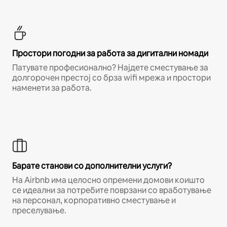
Простори погодни за работа за дигитални номади
Патувате професионално? Најдете сместување за
долгорочен престој со брза wifi мрежа и простори
наменети за работа.
Барате станови со дополнителни услуги?
На Airbnb има целосно опремени домови коишто
се идеални за потребите поврзани со вработување
на персонал, корпоративно сместување и
преселување.