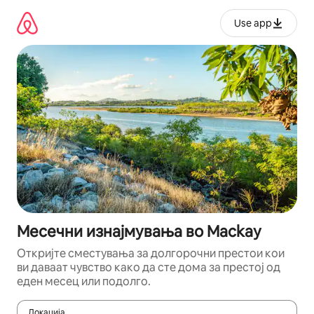
Прескокни
на
Use app
содржина
Месечни изнајмувања во Mackay
Откријте сместувања за долгорочни престои кои
ви даваат чувство како да сте дома за престој од
еден месец или подолго.
Локација