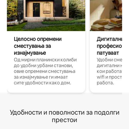
Целосно опремени
Дигитални н
сместувања за
професиона
изнајмување
патуваат
Од мирни планински колиби
Удобни смест
до удобни урбани станови,
дигитални ном
овие опремени сместувања
кои работат н
за изнајмување ги имаат
wifi и простор
сите удобности како дом.
работа.
Удобности и поволности за подолги
престои