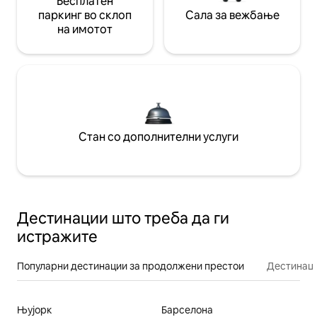
Бесплатен
паркинг во склоп
Сала за вежбање
на имотот
Стан со дополнителни услуги
Дестинации што треба да ги
истражите
Популарни дестинации за продолжени престои
Дестинаци
Њујорк
Барселона