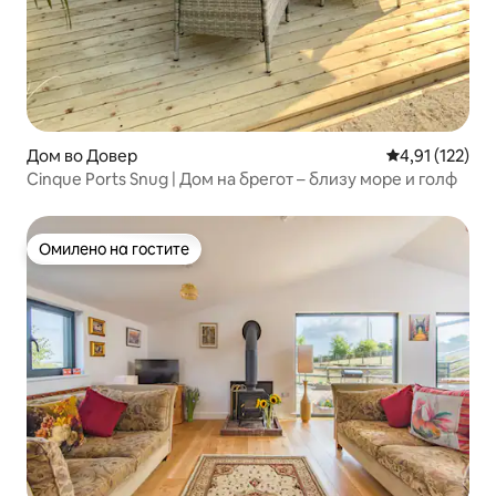
Дом во Довер
Просечна оцен
4,91 (122)
Cinque Ports Snug | Дом на брегот – близу море и голф
Омилено на гостите
Омилено на гостите