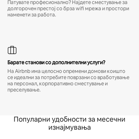
Патувате професионално? Најдете сместување за
долгорочен престој со брза wifi мрежа и простори
наменети за работа.
Барате станови со дополнителни услуги?
На Airbnb има целосно опремени домови коишто
се идеални за потребите поврзани со вработување
на персонал, корпоративно сместување и
преселување.
Популарни удобности за месечни
изнајмувања