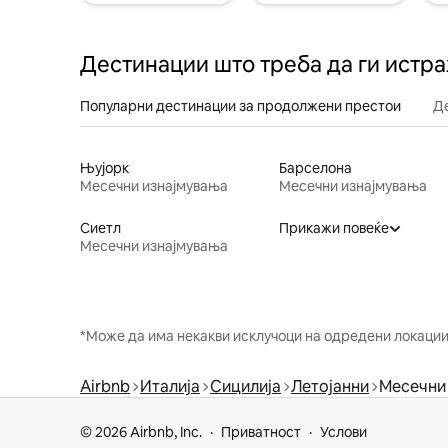
Дестинации што треба да ги истр
Популарни дестинации за продолжени престои
Д
Њујорк
Барселона
Месечни изнајмувања
Месечни изнајмувања
Сиетл
Прикажи повеќе
Месечни изнајмувања
*Може да има некакви исклучоци на одредени локации 
Airbnb
Италија
Сицилија
Летојанни
Месечни
© 2026 Airbnb, Inc.
Приватност
Услови