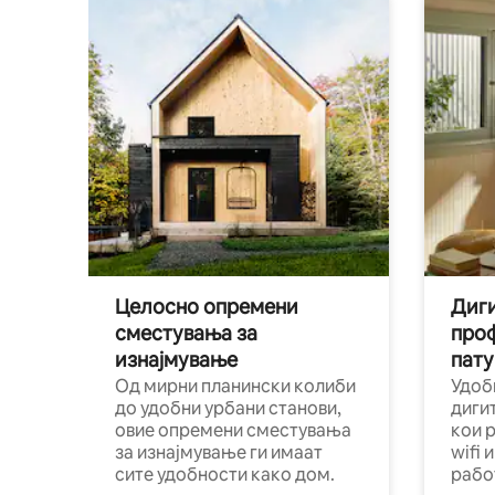
Целосно опремени
Диги
сместувања за
про
изнајмување
пату
Од мирни планински колиби
Удоб
до удобни урбани станови,
диги
овие опремени сместувања
кои 
за изнајмување ги имаат
wifi 
сите удобности како дом.
рабо