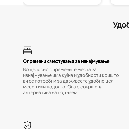
Удоб
Опремени сместувања за изнајмување
Во целосно опремените места за
изнајмување има кујна и удобности коишто
ви се потребни за да живеете удобно цел
месец или подолго. Ова е совршена
алтернатива на поднаем.