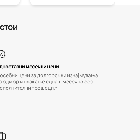
естои
дноставни месечни цени
осебни цени за долгорочни изнајмувања
а одмор и плаќање еднаш месечно без
ополнителни трошоци.*