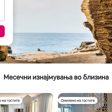
Месечни изнајмувања во близина
 на гостите
Омилено на гостите
 на гостите
Омилено на гостите