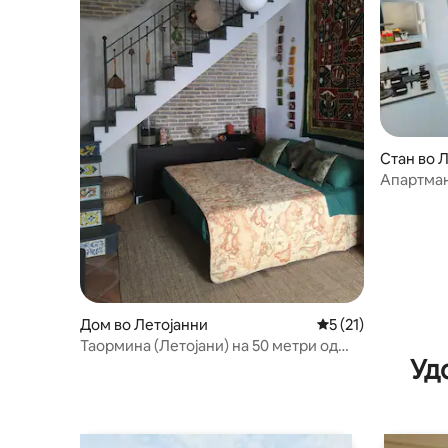
Стан во 
Апартман
плажа
Дом во Летојанни
Просечна оцена: 5
5 (21)
Таормина (Летојани) на 50 метри од
Уд
морето