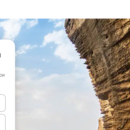
а
ои
копчињата со стрелки нагоре и надолу или истражувајте со допира