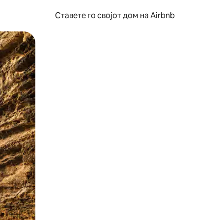
Ставете го својот дом на Airbnb
ње или со лизгање.