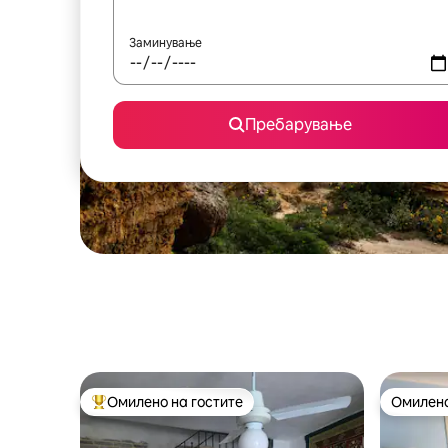
Заминување
Пребарување
Омилено на гостите
Омилено
Меѓу најуспешните „Омилени на гостите“
Омилено