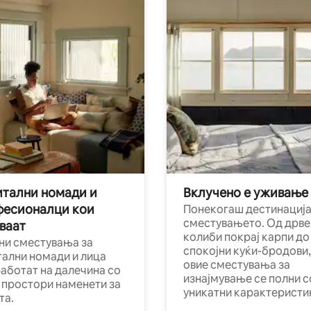
тални номади и
Вклучено е уживање
фесионалци кои
Понекогаш дестинација
сместувањето. Од дрве
ваат
колиби покрај карпи до
ни сместувања за
спокојни куќи-бродови,
тални номади и лица
овие сместувања за
работат на далечина со
изнајмување се полни с
и простори наменети за
уникатни карактеристи
та.