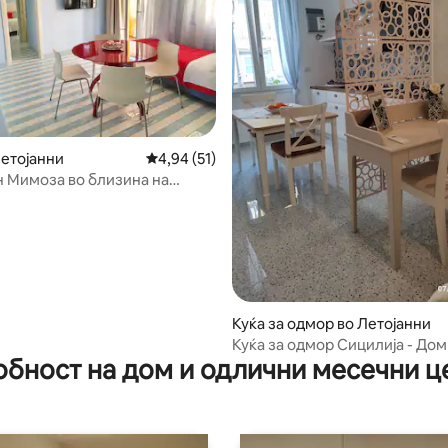
Летојанни
Просечна оцена: 4,94 од 5, 51 рецензии
4,94 (51)
 Мимоза во близина на
Куќа за одмор во Летојанни
 од 5, 21 рецензии
Куќа за одмор Сицилија - Дом
обност на дом и одлични месечни ц
морето