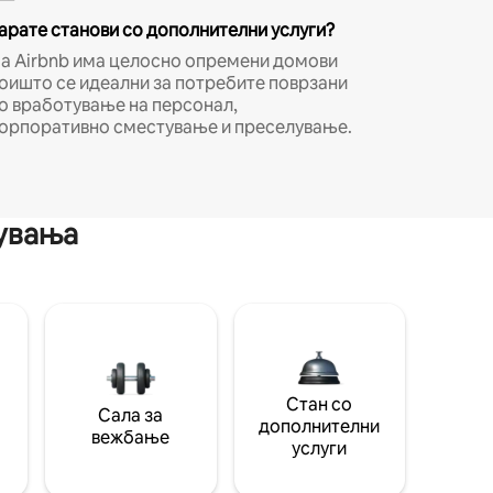
арате станови со дополнителни услуги?
а Airbnb има целосно опремени домови
оишто се идеални за потребите поврзани
о вработување на персонал,
орпоративно сместување и преселување.
мувања
Стан со
Сала за
дополнителни
вежбање
услуги