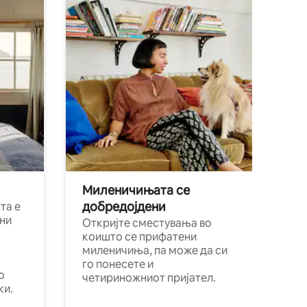
Миленичињата се
добредојдени
та е
ни
Откријте сместувања во
коишто се прифатени
миленичиња, па може да си
го понесете и
о
четириножниот пријател.
ки.