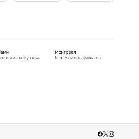
јами
Монтреал
сечни изнајмувања
Месечни изнајмувања