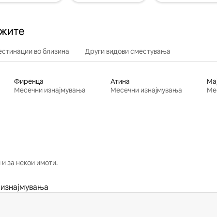
ажите
естинации во близина
Други видови сместувања
Фиренца
Атина
Ма
Месечни изнајмувања
Месечни изнајмувања
Ме
и за некои имоти.
 изнајмувања