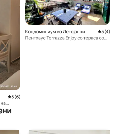
Кондоминиум во Летојанни
Просечна оцена: 
5 (4)
Пентхаус Terrazza Enjoy со тераса со
поглед кон морето
Просечна оцена: 5 од 5, 6 рецензии
5 (6)
 на
ени