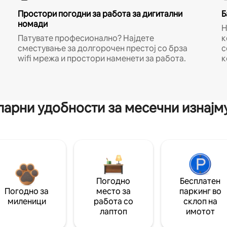
Простори погодни за работа за дигитални
Б
номади
Н
Патувате професионално? Најдете
к
сместување за долгорочен престој со брза
с
wifi мрежа и простори наменети за работа.
к
арни удобности за месечни изнај
Погодно
Бесплатен
Погодно за
место за
паркинг во
миленици
работа со
склоп на
лаптоп
имотот