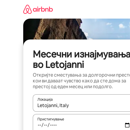
Прескокни
на
содржина
Месечни изнајмувањ
во Letojanni
Откријте сместувања за долгорочни прест
кои ви даваат чувство како да сте дома за
престој од еден месец или подолго.
Локација
Кога резултатите се достапни, движете се со 
Пристигнување