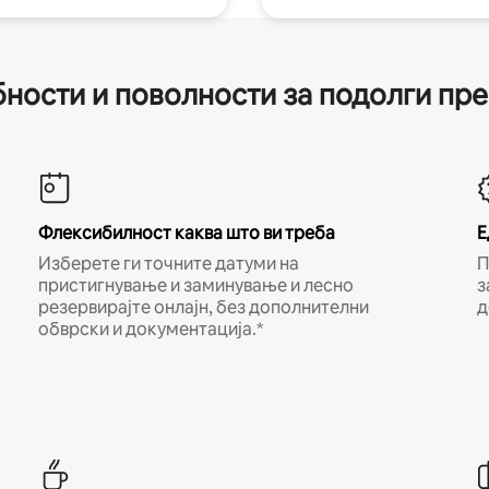
ности и поволности за подолги пр
Флексибилност каква што ви треба
Е
Изберете ги точните датуми на
П
пристигнување и заминување и лесно
з
резервирајте онлајн, без дополнителни
д
обврски и документација.*