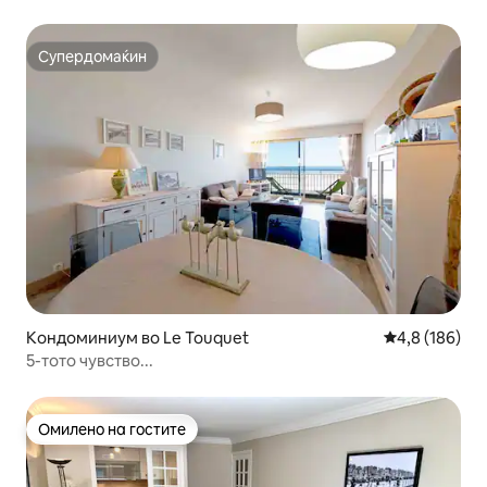
Супердомаќин
Супердомаќин
Кондоминиум во Le Touquet
Просечна оце
4,8 (186)
5-тото чувство...
Омилено на гостите
Омилено на гостите