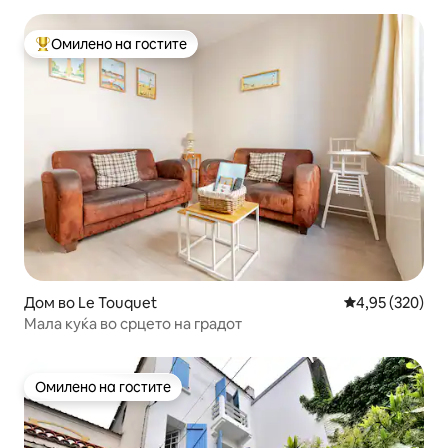
Омилено на гостите
Меѓу најуспешните „Омилени на гостите“
Дом во Le Touquet
Просечна оцен
4,95 (320)
Мала куќа во срцето на градот
Омилено на гостите
Омилено на гостите