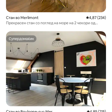
Стан во Merlimont
Просечна оцен
4,87 (234)
Прекрасен стан со поглед на море на 2 чекори од
плажа
Супердомаќин
Супердомаќин
Стан во Boulogne-sur-Mer
Просечна оцен
4,85 (215)