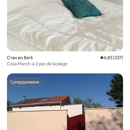
Стан во Berk
Просечна оцен
4,83 (237)
Casa March-à 2 pas de la plage
Супердомаќин
Супердомаќин