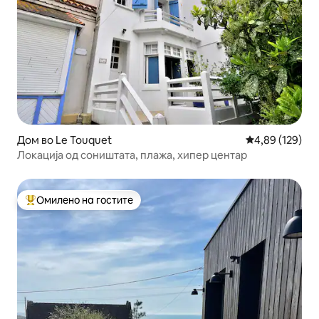
Дом во Le Touquet
Просечна оцен
4,89 (129)
Локација од соништата, плажа, хипер центар
Омилено на гостите
Меѓу најуспешните „Омилени на гостите“