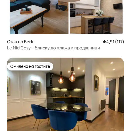
Стан во Berk
Просечна оцен
4,91 (117)
Le Nid Cosy – блиску до плажа и продавници
Омилено на гостите
Омилено на гостите