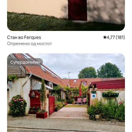
Стан во Ferques
Просечна оцен
4,77 (181)
Опремено од мостот
Супердомаќин
Супердомаќин