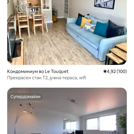
Кондоминиум во Le Touquet
Просечна оцен
4,92 (100)
Прекрасен стан Т2, јужна тераса, wifi
Супердомаќин
Супердомаќин