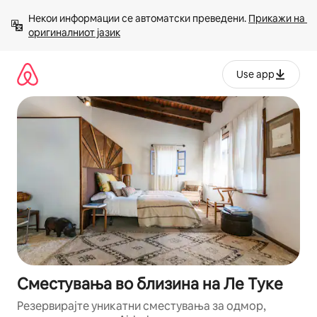
Прескокни
Некои информации се автоматски преведени. 
Прикажи на 
на
оригиналниот јазик
содржина
Use app
Сместувања во близина на Ле Туке
Резервирајте уникатни сместувања за одмор,