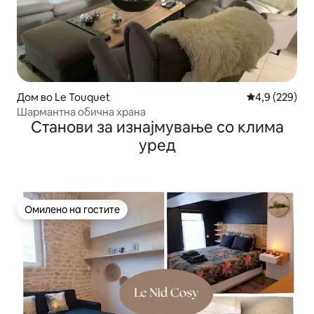
Дом во Le Touquet
Просечна оце
4,9 (229)
Шармантна обична храна
Станови за изнајмување со клима
уред
Омилено на гостите
Омилено на гостите