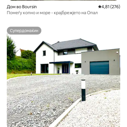
Дом во Boursin
Просечна оцен
4,81 (276)
Помеѓу копно и море - крајбрежјето на Опал
Супердомаќин
Супердомаќин