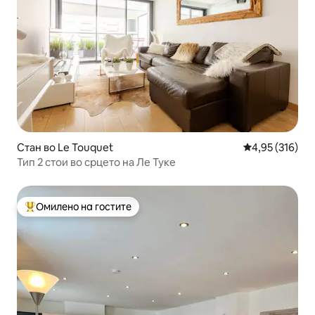
Стан во Le Touquet
Просечна оцен
4,95 (316)
Тип 2 стои во срцето на Ле Туке
Омилено на гостите
Меѓу најуспешните „Омилени на гостите“