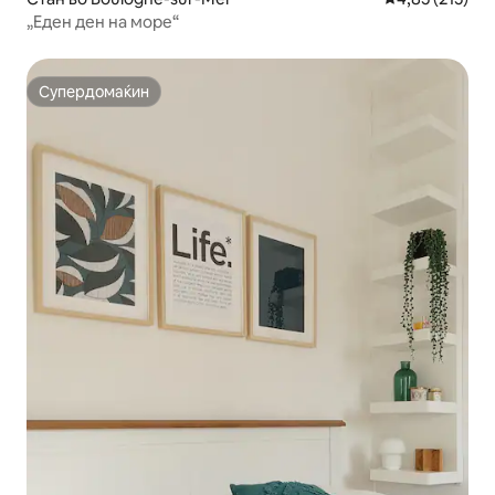
„Еден ден на море“
Супердомаќин
Супердомаќин