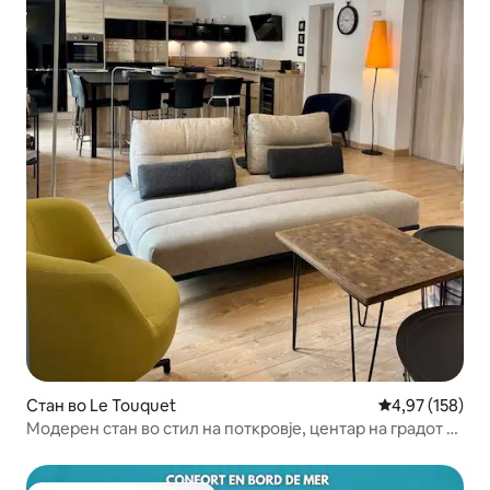
Стан во Le Touquet
Просечна оцен
4,97 (158)
Модерен стан во стил на поткровје, центар на градот и
плажа (5p.)