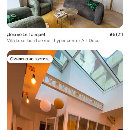
Дом во Le Touquet
Просечна 
5 (21)
Villa Luxe-bord de mer-hyper center Art Deco
Омилено на гостите
Омилено на гостите