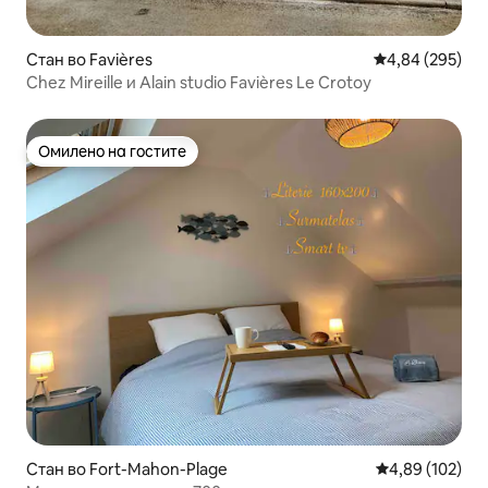
Стан во Favières
Просечна оцен
4,84 (295)
Chez Mireille и Alain studio Favières Le Crotoy
Омилено на гостите
Омилено на гостите
Стан во Fort-Mahon-Plage
Просечна оцен
4,89 (102)