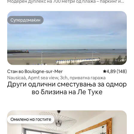
Модерен дуплекс на 700 метри од плажа – паркинг и
wifi
Супердомаќин
Супердомаќин
Стан во Boulogne-sur-Mer
Просечна оцен
4,89 (148)
Nausicaà, Apmt sea view, 3ch, приватна гаража
Други одлични сместувања за одмор
во близина на Ле Туке
Омилено на гостите
Омилено на гостите