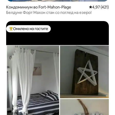
Кондоминиум во Fort-Mahon-Plage
Просечна оцен
4,97 (421)
Белдуне Форт Махон стан со поглед на езеро!
Омилено на гостите
Меѓу најуспешните „Омилени на гостите“