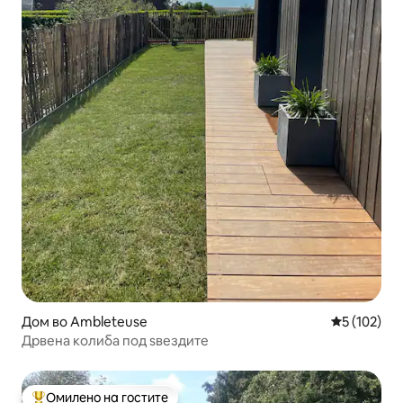
Дом во Ambleteuse
Просечна о
5 (102)
Дрвена колиба под ѕвездите
Омилено на гостите