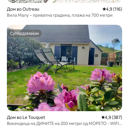
Дом во Outreau
Просечна оце
4,9 (116)
Вила Малу – приватна градина, плажа на 700 метри
Супердомаќин
Супердомаќин
Дом во Le Touquet
Просечна оце
4,9 (387)
Викендица на ДИНИТЕ на 200 метри од МОРЕТО - WIFI/
велосипеди