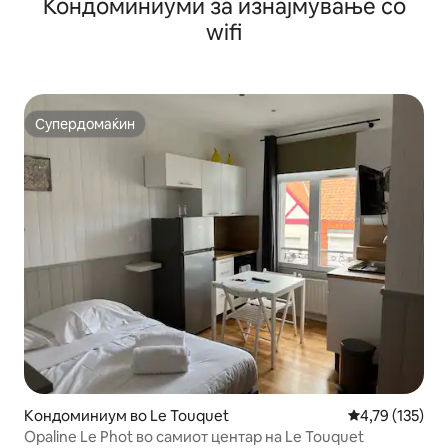
Кондоминиуми за изнајмување со
wifi
Супердомаќин
Супердомаќин
Кондоминиум во Le Touquet
Просечна оцен
4,79 (135)
Opaline Le Phot во самиот центар на Le Touquet