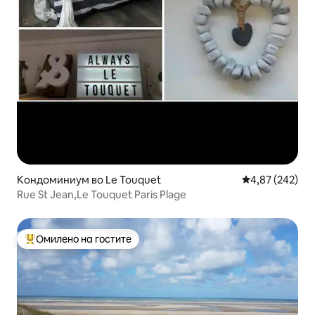
Кондоминиум во Le Touquet
Просечна оцен
4,87 (242)
Rue St Jean,Le Touquet Paris Plage
Омилено на гостите
Меѓу најуспешните „Омилени на гостите“