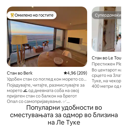
Омилено на гостите
Супердомаќин
Меѓу најуспешните „Омилени на гостите“
Супердомаќин
Стан во Le Touqu
Престижен Plein 
Terrace
Во центарот на гр
Стан во Berk
Просечна оцена: 4,96 од 5, 20
4,96 (209)
срцето на Златни
Удобен стан со поглед кон морето со
Туке, на чекор од
балкон и гаража
Појадувајте, читајте, размислувајте за
400 метри од мор
морето 🌊 од дневната соба на овој
од трговската ул
пријатен стан со балкон на брегот
во вилата „ Ле Ни
Опал со самопријавување. ✅
година, класифи
Популарни удобности во
Исклучителни одлики 🌅180° поглед
наследство на Фр
кон морето 🪟 Голем прозорец и
18м2 со поглед на
сместувањата за одмор во близина
балкон од 6 м² 🚗Приватна гаража (1
многу светла и п
на Ле Туке
место) 📶Wi-Fi + поврзан телевизор
соба, 3 прекрасн