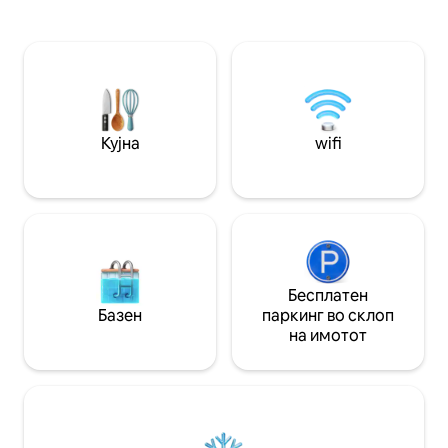
✨Реновиран стан од 54 м², пријатен и
удобен влез. Ужи
светол, со префинет декор. 🏖️Сè е на
95м2. Дојдете и о
пешачко растојание: плажа,
повторно откриј
продавници, ресторани, казино... и
Ле Туке, плажа, 
прошетка за да ги набљудувате
ветер, јавање ко
фоките (во зависност од плимата и
осеката). 👶Добредојдено бебе:
детско креветче на склопување +
Кујна
wifi
столче за хранење на лице место
Бесплатен
Базен
паркинг во склоп
на имотот