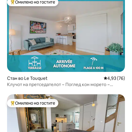
Омилено на гостите
Меѓу најуспешните „Омилени на гостите“
Стан во Le Touquet
Просечна оце
4,93 (76)
Клучот на претседателот ~ Поглед кон морето ~
Погодно за семејства
Омилено на гостите
Меѓу најуспешните „Омилени на гостите“