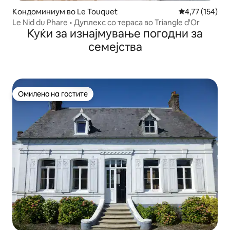
Кондоминиум во Le Touquet
Просечна оцен
4,77 (154)
Le Nid du Phare • Дуплекс со тераса во Triangle d'Or
Куќи за изнајмување погодни за
семејства
Омилено на гостите
Омилено на гостите