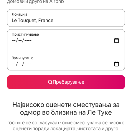
домови и друго на Airbnb
Локација
Кога резултатите се достапни, движете се со копчињата со 
Пристигнување
Заминување
Пребарување
Највисоко оценети сместувања за
одмор во близина на Ле Туке
Гостите се согласуваат: овие сместувања се високо
оценети поради локацијата, чистотата и друго.