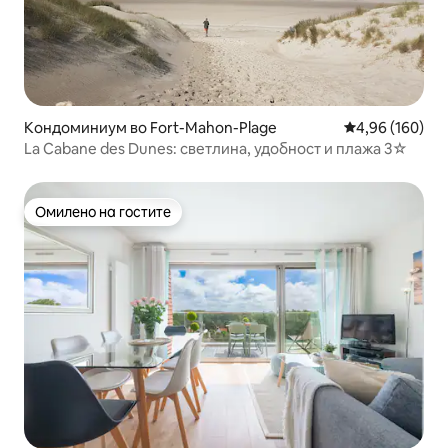
Кондоминиум во Fort-Mahon-Plage
Просечна оцен
4,96 (160)
La Cabane des Dunes: светлина, удобност и плажа 3☆
Омилено на гостите
Омилено на гостите