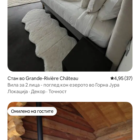
Стан во Grande-Rivière Château
Просечна оце
4,95 (37)
Вила за 2 лица - поглед кон езерото во Горна Јура
Локација
·
Декор
·
Точност
Омилено на гостите
Омилено на гостите