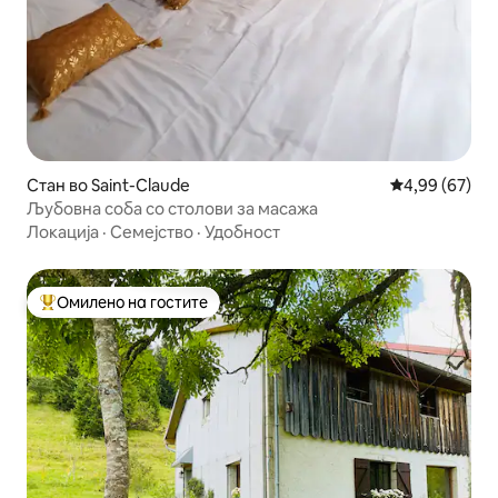
Стан во Saint-Claude
Просечна оце
4,99 (67)
Љубовна соба со столови за масажа
Локација
·
Семејство
·
Удобност
Омилено на гостите
Меѓу најуспешните „Омилени на гостите“