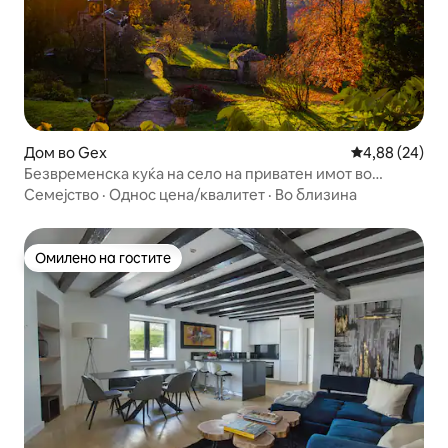
Дом во Gex
Просечна оце
4,88 (24)
Безвременска куќа на село на приватен имот во
близина на Женева
Семејство
·
Однос цена/квалитет
·
Во близина
Омилено на гостите
Омилено на гостите