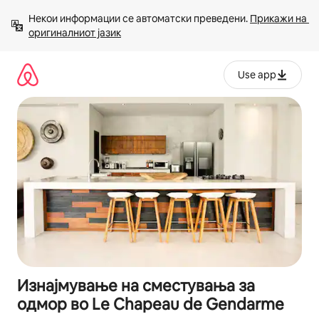
Прескокни
Некои информации се автоматски преведени. 
Прикажи на 
на
оригиналниот јазик
содржина
Use app
Изнајмување на сместувања за
одмор во Le Chapeau de Gendarme