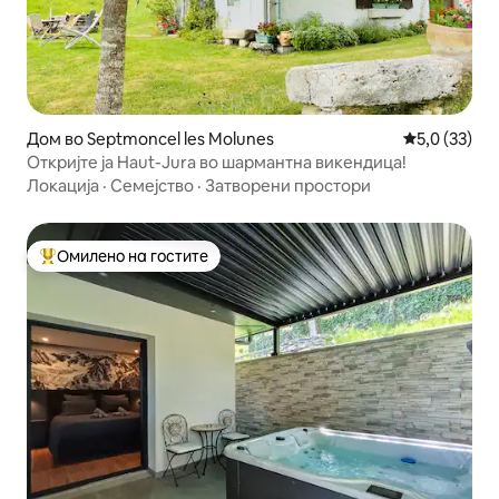
Дом во Septmoncel les Molunes
Просечна оц
5,0 (33)
Откријте ја Haut-Jura во шармантна викендица!
Локација
·
Семејство
·
Затворени простори
Омилено на гостите
Меѓу најуспешните „Омилени на гостите“