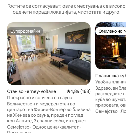
Гостите се согласуваат: овие сместувања се високо
оценети поради локацијата, чистотата и друго.
Супердомаќин
Омилено на гост
Супердомаќин
Омилено на гост
Планинска куќа в
ergue
Удобна планинска
хидромасажна ка
Здраво, ви благо
Стан во Ferney-Voltaire
Просечна оцена: 4,89 од 5, 16
4,89 (168)
разгледавте наш
Прекрасно и сончево со сауна
куќа во шумата :)
Величествен и модерен стан во
природата, ова е
центарот на Ферне-Волтер во близина
треба да бидете.
Семејство
·
Локац
на Женева со сауна, преден поглед
драги, одете на скијање,
кон Алпите, 3 спални соби, интернет
земете ги нашите
со оптички кабли, Netflix и сите видови
Семејство
·
Однос цена/квалитет
·
авантура или едн
удобности – комплетно опремена
Пералница