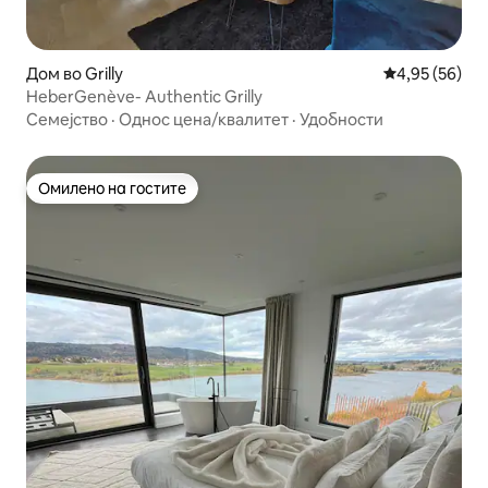
Дом во Grilly
Просечна оце
4,95 (56)
HeberGenève- Authentic Grilly
Семејство
·
Однос цена/квалитет
·
Удобности
Омилено на гостите
Омилено на гостите