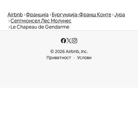
Airbnb
Франција
Бургундија-Франш Конте
Јура
Септмонсел Лес Молунес
Le Chapeau de Gendarme
© 2026 Airbnb, Inc.
Приватност
Услови