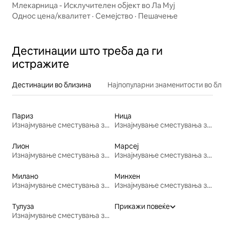
Млекарница - Исклучителен објект во Ла Муј
Однос цена/квалитет
·
Семејство
·
Пешачење
Дестинации што треба да ги
истражите
Дестинации во близина
Најпопуларни знаменитости во бл
Париз
Ница
Изнајмување сместувања за одмор
Изнајмување сместувања за одмор
Лион
Марсеј
Изнајмување сместувања за одмор
Изнајмување сместувања за одмор
Милано
Минхен
Изнајмување сместувања за одмор
Изнајмување сместувања за одмор
Тулуза
Прикажи повеќе
Изнајмување сместувања за одмор