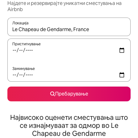
Најдете и резервирајте уникатни сместувања на
Airbnb
Локација
Кога резултатите се достапни, движете се со копчињата со 
Пристигнување
Заминување
Пребарување
Највисоко оценети сместувања што
се изнајмуваат за одмор во Le
Chapeau de Gendarme