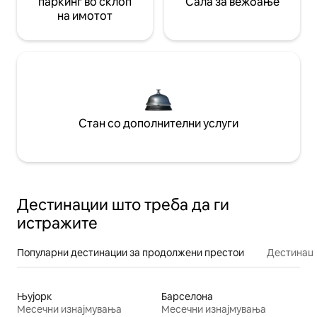
паркинг во склоп
Сала за вежбање
на имотот
Стан со дополнителни услуги
Дестинации што треба да ги
истражите
Популарни дестинации за продолжени престои
Дестинаци
Њујорк
Барселона
Месечни изнајмувања
Месечни изнајмувања