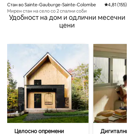
Стан во Sainte-Gauburge-Sainte-Colombe
Просечна оцен
4,81 (155)
Мирен стан на село со 2 спални соби
Удобност на дом и одлични месечни
цени
Целосно опремени
Дигитални н