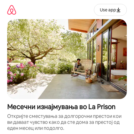
Прескокни
на
Use app
содржина
Месечни изнајмувања во La Prison
Откријте сместувања за долгорочни престои кои
ви даваат чувство како да сте дома за престој од
еден месец или подолго.