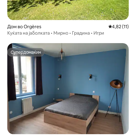
Дом во Orgères
Просечна оце
4,82 (11)
Куќата на јаболката • Мирно • Градина • Игри
Супердомаќин
Супердомаќин