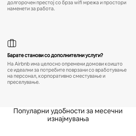
долгорочен престој со брза wifi мрежа и простори
наменети за работа.
Барате станови со дополнителни услуги?
На Airbnb има целосно опремени домови коишто
се идеални за потребите поврзани со вработување
на персонал, корпоративно сместување и
преселување.
Популарни удобности за месечни
изнајмувања