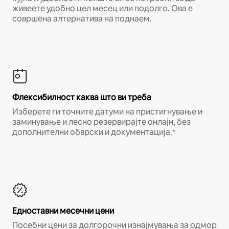
живеете удобно цел месец или подолго. Ова е
совршена алтернатива на поднаем.
Флексибилност каква што ви треба
Изберете ги точните датуми на пристигнување и
заминување и лесно резервирајте онлајн, без
дополнителни обврски и документација.*
Едноставни месечни цени
Посебни цени за долгорочни изнајмувања за одмор