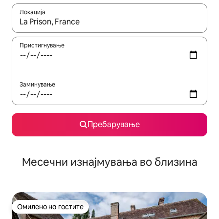
Локација
Кога резултатите се достапни, движете се со копчињата со 
Пристигнување
Заминување
Пребарување
Месечни изнајмувања во близина
Омилено на гостите
Омилено на гостите