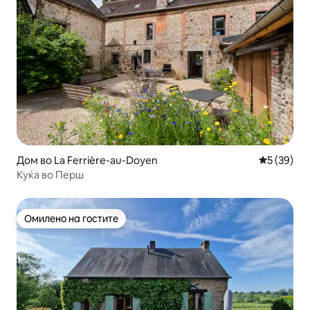
Дом во La Ferrière-au-Doyen
Просечна 
5 (39)
Куќа во Перш
Омилено на гостите
Омилено на гостите