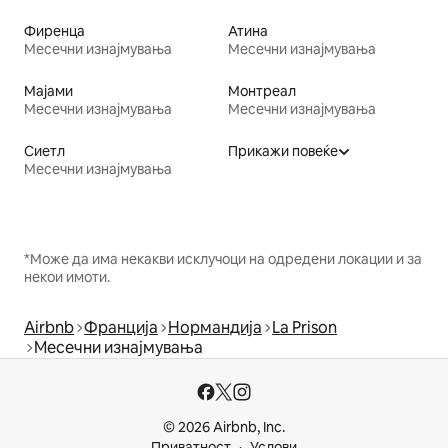
Фиренца
Атина
Месечни изнајмувања
Месечни изнајмувања
Мајами
Монтреал
Месечни изнајмувања
Месечни изнајмувања
Сиетл
Прикажи повеќе
Месечни изнајмувања
*Може да има некакви исклучоци на одредени локации и за
некои имоти.
Airbnb
Франција
Нормандија
La Prison
Месечни изнајмувања
© 2026 Airbnb, Inc.
Приватност
Услови