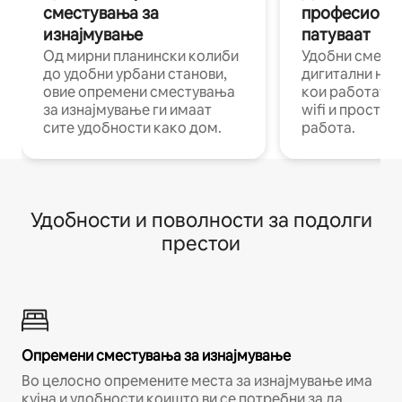
сместувања за
професиона
изнајмување
патуваат
Од мирни планински колиби
Удобни смест
до удобни урбани станови,
дигитални ном
овие опремени сместувања
кои работат н
за изнајмување ги имаат
wifi и простор
сите удобности како дом.
работа.
Удобности и поволности за подолги
престои
Опремени сместувања за изнајмување
Во целосно опремените места за изнајмување има
кујна и удобности коишто ви се потребни за да