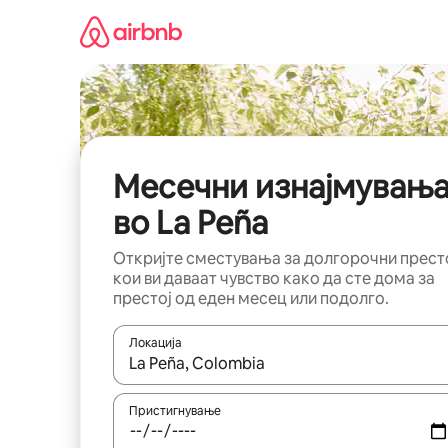
Прескокни
на
содржина
Месечни изнајмувањ
во La Peña
Откријте сместувања за долгорочни прест
кои ви даваат чувство како да сте дома за
престој од еден месец или подолго.
Локација
Кога резултатите се достапни, движете се со 
Пристигнување