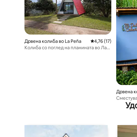
Дрвена колиба во La Peña
Просечна оцена: 4,76
4,76 (17)
Колиба со поглед на планината во Ла
Пења
Дрвена к
Сместува
Уд
вклучен 