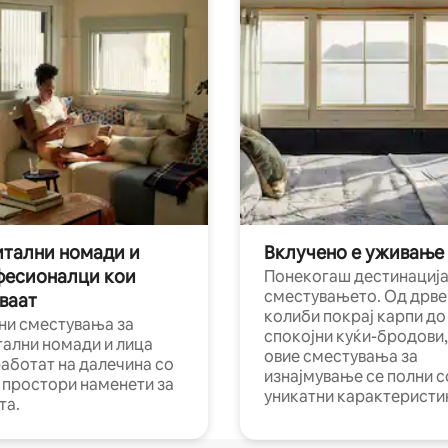
тални номади и
Вклучено е уживање
фесионалци кои
Понекогаш дестинација
сместувањето. Од дрве
ваат
колиби покрај карпи до
ни сместувања за
спокојни куќи-бродови,
тални номади и лица
овие сместувања за
работат на далечина со
изнајмување се полни с
и простори наменети за
уникатни карактеристи
та.