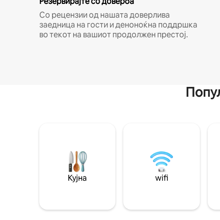
Резервирајте со доверба
Со рецензии од нашата доверлива
заедница на гости и деноноќна поддршка
во текот на вашиот продолжен престој.
Попул
Кујна
wifi