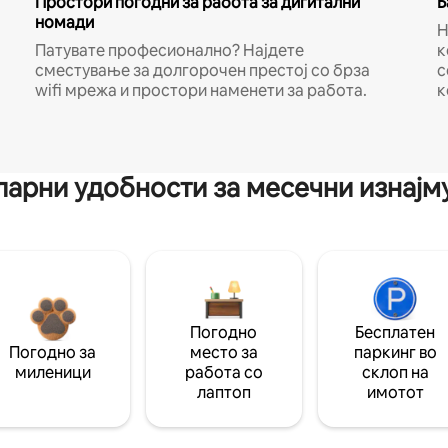
Простори погодни за работа за дигитални
Б
номади
Н
Патувате професионално? Најдете
к
сместување за долгорочен престој со брза
с
wifi мрежа и простори наменети за работа.
к
арни удобности за месечни изнај
Погодно
Бесплатен
Погодно за
место за
паркинг во
миленици
работа со
склоп на
лаптоп
имотот