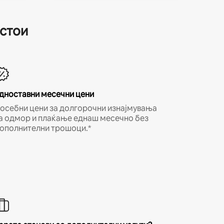
естои
дноставни месечни цени
осебни цени за долгорочни изнајмувања
а одмор и плаќање еднаш месечно без
ополнителни трошоци.*