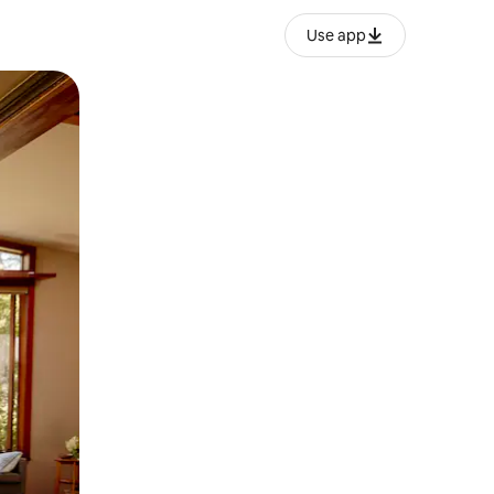
Use app
ње или со лизгање.