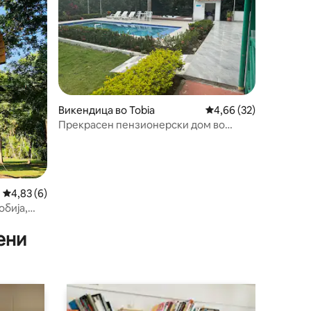
Викендица во Tobia
Просечна оцена: 4,66
4,66 (32)
Прекрасен пензионерски дом во
Тобиа во близина на Вилета
Просечна оцена: 4,83 од 5, 6 рецензии
4,83 (6)
обија,
ени