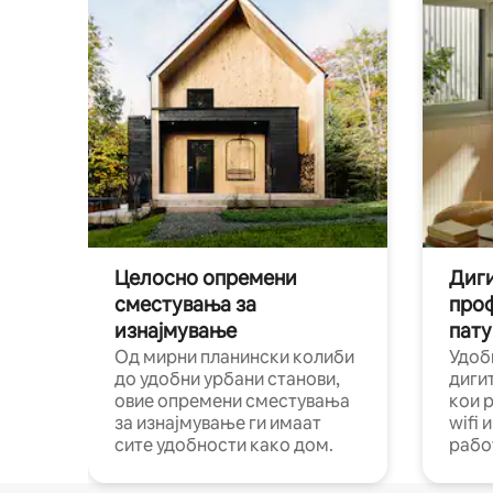
Целосно опремени
Диги
сместувања за
про
изнајмување
пату
Од мирни планински колиби
Удоб
до удобни урбани станови,
диги
овие опремени сместувања
кои 
за изнајмување ги имаат
wifi 
сите удобности како дом.
рабо