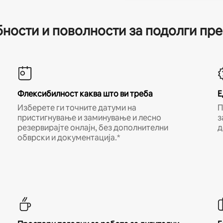
ности и поволности за подолги пр
Флексибилност каква што ви треба
Е
Изберете ги точните датуми на
П
пристигнување и заминување и лесно
з
резервирајте онлајн, без дополнителни
д
обврски и документација.*