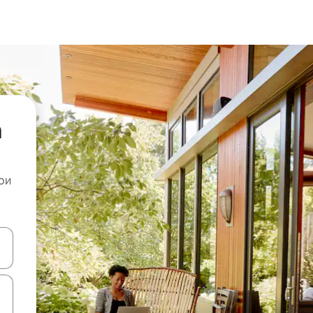
а
ои
копчињата со стрелки нагоре и надолу или истражувајте со допира