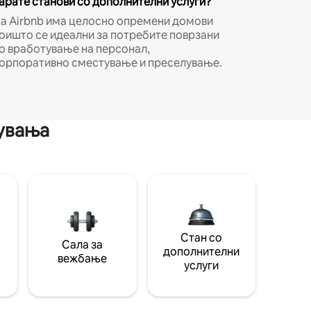
арате станови со дополнителни услуги?
а Airbnb има целосно опремени домови
оишто се идеални за потребите поврзани
о вработување на персонал,
орпоративно сместување и преселување.
мувања
Стан со
Сала за
дополнителни
вежбање
услуги