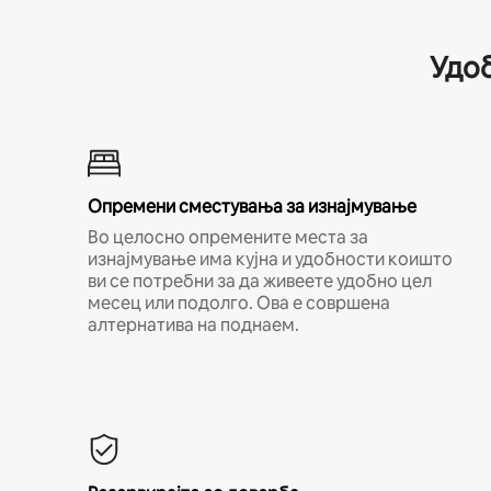
Удоб
Опремени сместувања за изнајмување
Во целосно опремените места за
изнајмување има кујна и удобности коишто
ви се потребни за да живеете удобно цел
месец или подолго. Ова е совршена
алтернатива на поднаем.