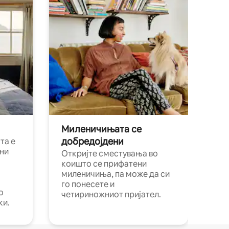
Миленичињата се
добредојдени
та е
ни
Откријте сместувања во
коишто се прифатени
миленичиња, па може да си
го понесете и
о
четириножниот пријател.
ки.