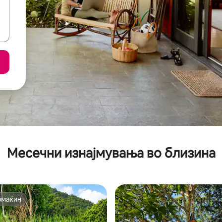
Месечни изнајмувања во близина
омаќин
омаќин