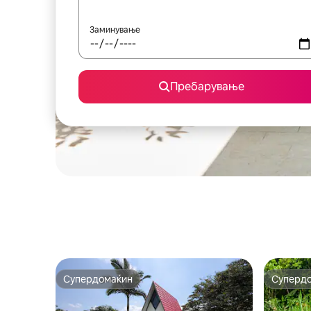
Заминување
Пребарување
Супердомаќин
Суперд
Супердомаќин
Суперд