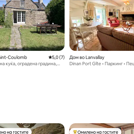
aint-Coulomb
Просечна оцена: 5,0 од 5, 7 рецензии
5,0 (7)
Дом во Lanvallay
а куќа, оградена градина,
Dinan Port Gîte • Паркинг • 
лажи
до средновековниот Динан
 од 5, 26 рецензии
но на гостите
Омилено на гостите