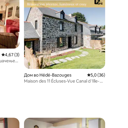
Просечна оцена: 4,67 од 5, 3 рецензии
4,67 (3)
Пешачење
Дом во Hédé-Bazouges
Просечна оцена: 5,0
5,0 (36)
Maison des 11 Écluses-Vue Canal d 'Ille-
et-Rance