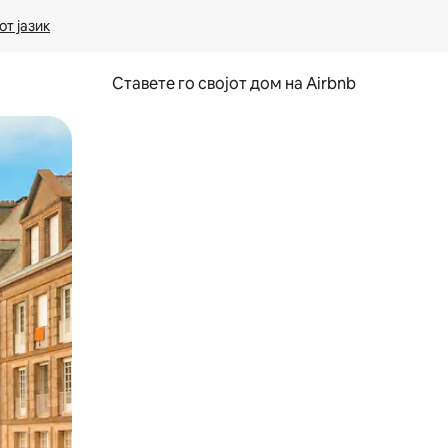
т јазик
Ставете го својот дом на Airbnb
ње или со лизгање.