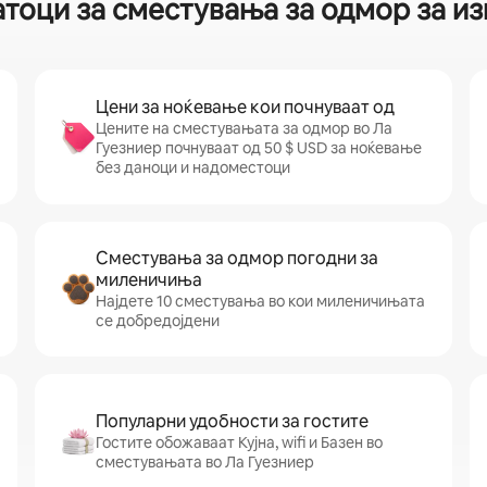
атоци за сместувања за одмор за из
Цени за ноќевање кои почнуваат од
Цените на сместувањата за одмор во Ла
Гуезниер почнуваат од 50 $ USD за ноќевање
без даноци и надоместоци
Сместувања за одмор погодни за
миленичиња
Најдете 10 сместувања во кои миленичињата
се добредојдени
Популарни удобности за гостите
Гостите обожаваат Кујна, wifi и Базен во
сместувањата во Ла Гуезниер