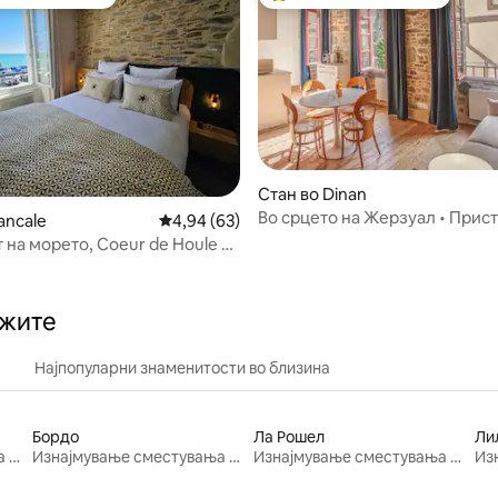
јуспешните „Омилени на гостите“
Меѓу најуспешните „Омилени 
 од 5, 99 рецензии
Стан во Dinan
Во срцето на Жерзуал • Прис
ancale
Просечна оцена: 4,94 од 5, 63 рецензии
4,94 (63)
на 1 минута пешачење • Дина
 на морето, Coeur de Houle 3*
 куќа)
ажите
Најпопуларни знаменитости во близина
Бордо
Ла Рошел
Ли
Изнајмување сместувања за одмор
Изнајмување сместувања за одмор
Изнајмување сместувања за одмор