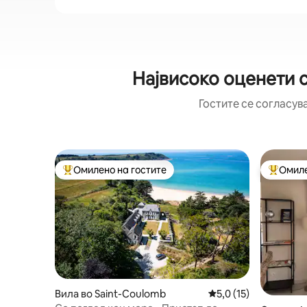
Највисоко оценети 
Гостите се согласув
Омилено на гостите
Омиле
Меѓу најуспешните „Омилени на гостите“
Меѓу на
Вила во Saint-Coulomb
Просечна оцена: 5,0
5,0 (15)