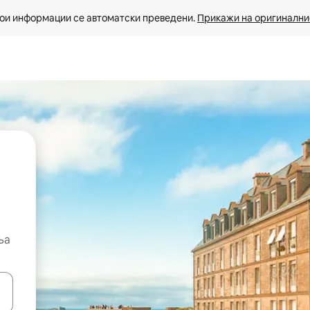
ои информации се автоматски преведени. 
Прикажи на оригиналнио
ња
копчињата со стрелки нагоре и надолу или истражувајте со допира