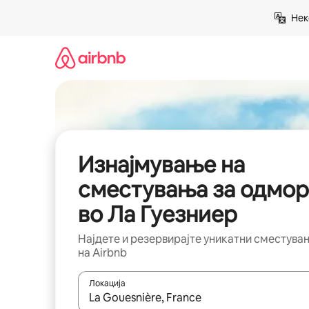
Прескокни
Нек
на
содржина
Изнајмување на
сместувања за одмор
во Ла Гуезниер
Најдете и резервирајте уникатни сместува
на Airbnb
Локација
Кога резултатите се достапни, движете се со 