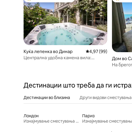
Меѓу најуспешните „Омилени на гостите“
Меѓу на
Куќа лепенка во Динар
Просечна оцена: 4,97
4,97 (99)
Централна удобна камена вила:
Дом во C
4BR/10p, Spa & AGA
На брегот
(рибарска
Дестинации што треба да ги истр
Дестинации во близина
Други видови сместувања
Лондон
Париз
Изнајмување сместувања за одмор