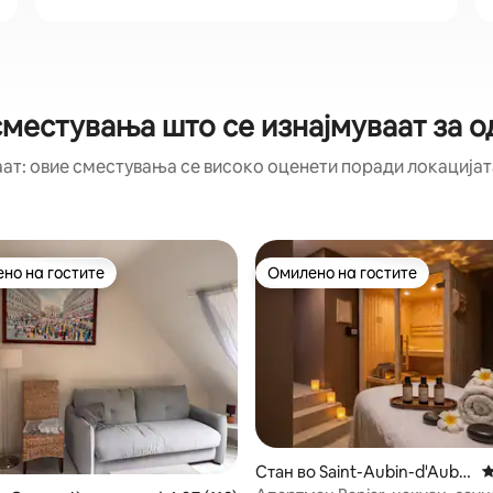
сместувања што се изнајмуваат за о
аат: овие сместувања се високо оценети поради локацијата
но на гостите
Омилено на гостите
јуспешните „Омилени на гостите“
Омилено на гостите
 од 5, 15 рецензии
Стан во Saint-Aubin-d'Aubig
П
né