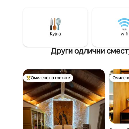
бања со 
уникатен дом со спектакуларен поглед
када и са
кон планините. Целосно опремен.
(Платена услуга) 
Совршен за опуштање или наоѓање
традициј
инспирација. Чиста природа во
да ви по
прекрасен национален парк.
во текот 
Минимален престој: 1 недела.
Кујна
wifi
Пријавување/одјавување: во сабота.
Без секојдневно чистење.
Други одлични сместу
Омилено на гостите
Омилено
Меѓу најуспешните „Омилени на гостите“
Омилено