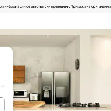
ои информации се автоматски преведени. 
Прикажи на оригиналнио
ња
копчињата со стрелки нагоре и надолу или истражувајте со допира