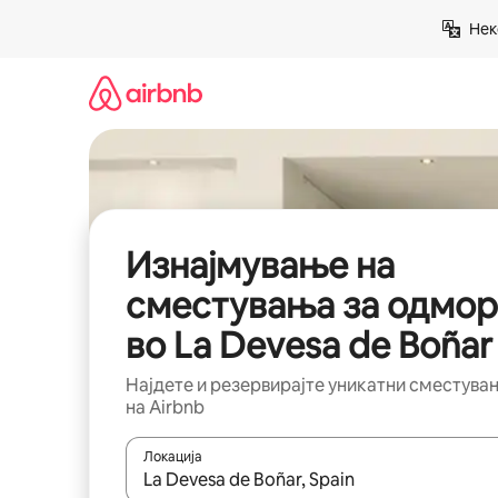
Прескокни
Нек
на
содржина
Изнајмување на
сместувања за одмор
во La Devesa de Boñar
Најдете и резервирајте уникатни сместува
на Airbnb
Локација
Кога резултатите се достапни, движете се со 