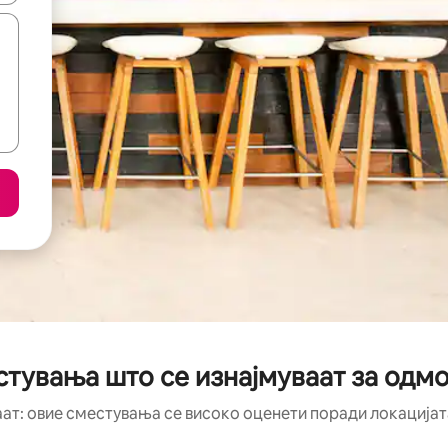
тувања што се изнајмуваат за одмо
аат: овие сместувања се високо оценети поради локацијата