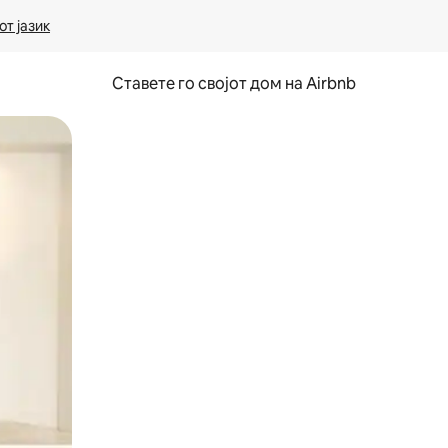
т јазик
Ставете го својот дом на Airbnb
ње или со лизгање.