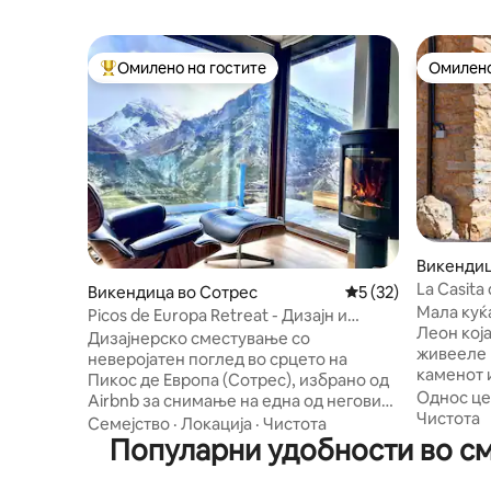
Омилено на гостите
Омилено
Меѓу најуспешните „Омилени на гостите“
Омилено
Викендиц
La Casita
Викендица во Сотрес
Просечна оцена: 5
5 (32)
Мала куќ
Picos de Europa Retreat - Дизајн и
Леон која
неверојатен поглед
Дизајнерско сместување со
живееле 
неверојатен поглед во срцето на
каменот и
Пикос де Европа (Сотрес), избрано од
наоѓа на 
Однос це
Airbnb за снимање на една од неговите
овозможу
Чистота
рекламни кампањи. Идеално за
Семејство
·
Локација
·
Чистота
сегашност
релаксација, работа од далечина или
Популарни удобности во см
заборавиме м
истражување на планинските патеки
нашето т
веднаш пред вашиот праг. Сосема нов,