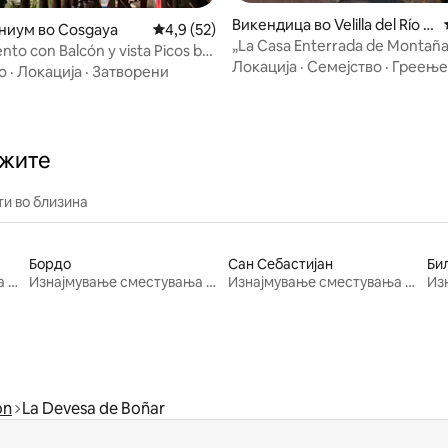
Викендица во Velilla del Río C
 од 5, 16 рецензии
иум во Cosgaya
Просечна оцена: 4,9 од 5, 52 рецензии
4,9 (52)
arrión
„La Casa Enterrada de Montañ
to con Balcón y vista Picos by
Palentina“ CR 34/361
Локација
·
Семејство
·
Греење
о
·
Локација
·
Затворени
и
ажите
и во близина
Бордо
Сан Себастијан
Би
Изнајмување сместувања за одмор
Изнајмување сместувања за одмор
Изнајмување сместувања за одмор
ón
La Devesa de Boñar