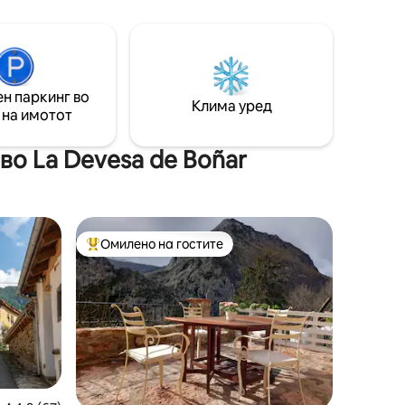
природен камен. - Загреана
о
панорамска веранда. - Летна кујна со
 што тоа
скара и печка на дрва. - Базен од
и дека
природен камен со простор за
 а во
сончање. - Фонтани, градини и
ашни
пространи тераси.
н паркинг во
Клима уред
 на имотот
во La Devesa de Boñar
Омилено на гостите
Меѓу најуспешните „Омилени на гостите“