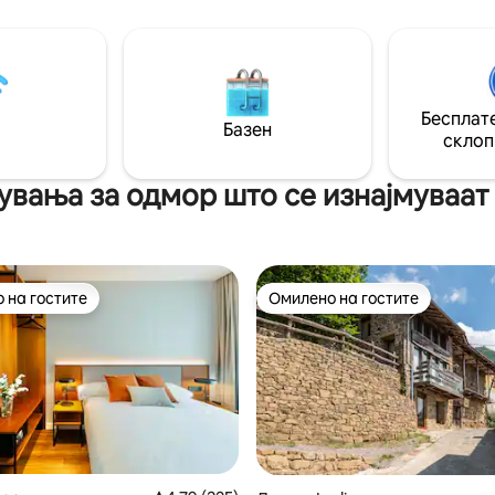
ладна вода, хидромасажна
бидете во директен контакт с
уна со етерични масла.
природата и ќе уживате во сѐ
Комбинирајте ја
подразбира, што обично знач
ата и модерната удобност за
нема барови или продавници,
нудиме уникатно доживување
областа може да видите дом
на целата година.
животни: куче, мачка итн.
Бесплате
Базен
склоп
вања за одмор што се изнајмуваат 
 на гостите
Омилено на гостите
 на гостите
Омилено на гостите