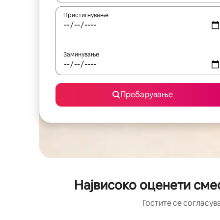
Пристигнување
Заминување
Пребарување
Највисоко оценети смес
Гостите се согласув