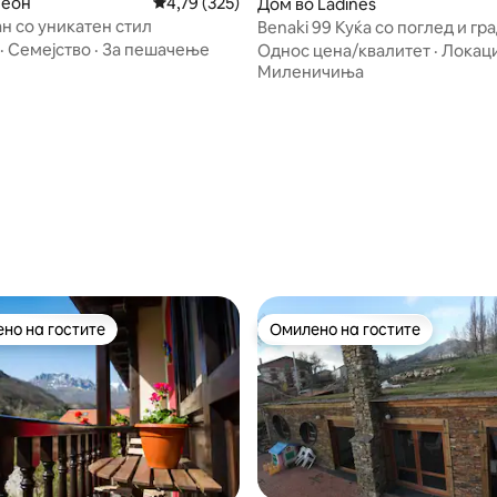
Леон
Просечна оцена: 4,79 од 5, 325 рецензии
4,79 (325)
Дом во Ladines
ан со уникатен стил
Benaki 99 Куќа со поглед и гр
·
Семејство
·
За пешачење
Однос цена/квалитет
·
Локаци
Миленичиња
 од 5, 43 рецензии
но на гостите
Омилено на гостите
јуспешните „Омилени на гостите“
Омилено на гостите