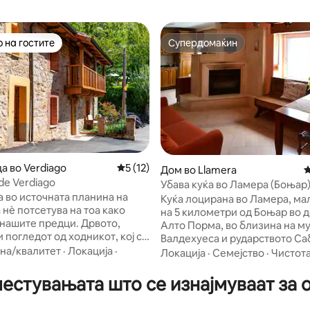
 на гостите
Супердомаќин
 на гостите
Супердомаќин
а во Verdiago
Просечна оцена: 5 од 5, 12 рецензии
5 (12)
Дом во Llamera
П
 de Verdiago
Убава куќа во Ламера (Боњар)
 од 5, 32 рецензии
а во источната планина на
провинција Леон.
Куќа лоцирана во Ламера, ма
 нѐ потсетува на тоа како
на 5 километри од Боњар во 
нашите предци. Дрвото,
Алто Порма, во близина на му
 погледот од ходникот, кој се
Валдехуеса и рударството Са
врвот на селото, ни
на/квалитет
·
Локација
·
40 минути, кое се граничи со
Локација
·
Семејство
·
Чистот
ваат да уживаме во
мочуриштето Вегамиан, се на
а и иднината без да го
Зимската станица С. Исидро
естувањата што се изнајмуваат за о
инатото Уживајте во
де Инвиерно. Место каде што ќе се
ермално коло со када за нозе,
исклучите од урбаниот живот,