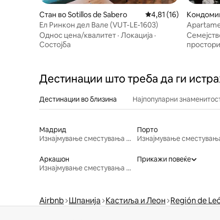
Стан во Sotillos de Sabero
Просечна оцена: 4,81
4,81 (16)
Кондомин
Ел Ринкон дел Вале (VUT-LE-1603)
Apartamen
Río Cubo
Однос цена/квалитет
·
Локација
·
Семејств
Состојба
простор
Дестинации што треба да ги истр
Дестинации во близина
Најпопуларни знаменитост
Мадрид
Порто
Изнајмување сместувања за одмор
Аркашон
Прикажи повеќе
Изнајмување сместувања за одмор
Airbnb
Шпанија
Кастиља и Леон
Región de Le