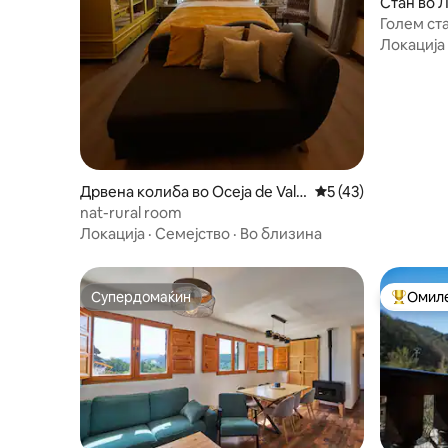
Стан во 
Голем ст
Локација
Дрвена колиба во Oceja de Vald
Просечна оцена: 5
5 (43)
ellorma
nat-rural room
Локација
·
Семејство
·
Во близина
Супердомаќин
Омиле
Супердомаќин
Меѓу на