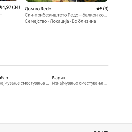
Просечна оцена: 4,97 од 5, 34 рецензии
4,97 (34)
Дом во Redo
Просечна оцена: 
5 (3)
a
Ски-прибежиштето Редо – балкон кон
Пикос де Европа
Семејство
·
Локација
·
Во близина
лбао
Бјариц
Изнајмување сместувања за одмор
Изнајмување сместувања за одмор