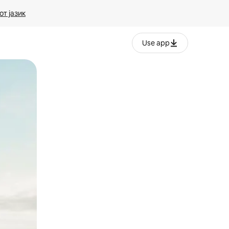
т јазик
Use app