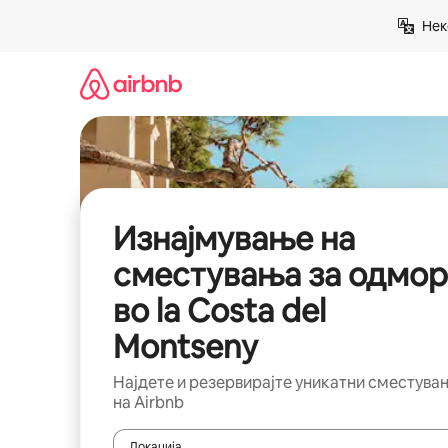
Прескокни
Нек
на
содржина
Изнајмување на
сместувања за одмор
во la Costa del
Montseny
Најдете и резервирајте уникатни сместува
на Airbnb
Локација