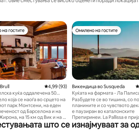
аат: овие сместувања се високо оценети поради локацијата
 на гостите
Омилено на гостите
 на гостите
Омилено на гостите
 од 5, 70 рецензии
Brull
Просечна оцена: 4,99 од 5, 93 рецензии
4,99 (93)
Викендица во Susqueda
П
елска куќа оддалечена 50
Куќата на фармата - Ла Палис
 Барселона.
ело која се наоѓа во срцето на
Разбудете се во тишина, со п
от парк Монтсени, на еден
планините и со чувството дек
леченост од Барселона и на
е паузиран во каталонските
Жирона, на 15 км од Вик и на 3
Препиринеи. La Pallissa е пријатна
тувањата што се изнајмуваат за од
лф клубот Ел Монтања.
рурална куќа во каталонскит
и GR2 . Патеки за
Препиринеи, дизајнирана за 
осипеди Куќа каде што
сакаат да се исклучат од буча