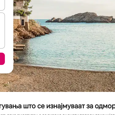
копчињата со стрелки нагоре и надолу или истражувајте со допира
увања што се изнајмуваат за одмор 