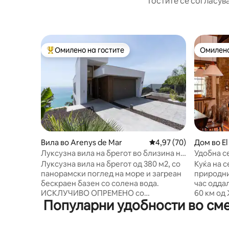
Гостите се согласув
Омилено на гостите
Омилено
Меѓу најуспешните „Омилени на гостите“
Омилено
Вила во Arenys de Mar
Просечна оцена: 4,97
4,97 (70)
Дом во El 
Луксузна вила на брегот во близина на
Удобна с
Барселона
метри од
Луксузна вила на брегот од 380 м2, со
Куќа на с
панорамски поглед на море и загреан
природни
бескраен базен со солена вода.
час одда
ИСКЛУЧИВО ОПРЕМЕНО со
60 км од 
Популарни удобности во смес
ПРОИЗВОДИ ЗА РИТУАЛИ (ШАМПОН,
км од го
ГЕЛ ЗА ТУШИРАЊЕ и средство за
Пешачки патек
МИЕЊЕ раце). Совршено за луксузно и
планински вел