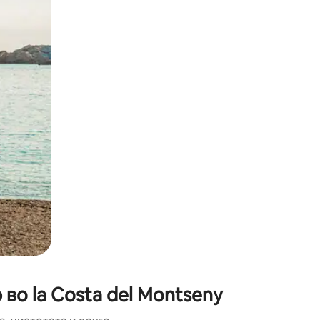
ње или со лизгање.
во la Costa del Montseny