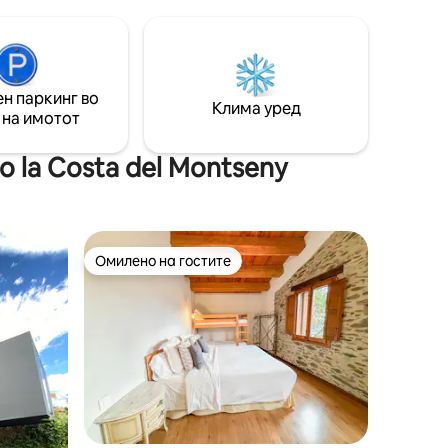
а што
на морето во близина на малиот град
Тоса де Мар, куќата нуди одличен мир
ои работат
во средината на природата. Куќата има
ите
4 двокреветни соби со бања. Луксузна
одата,
вила во Тоса де Мар во близина на
н паркинг во
ите
плажата со џакузи и базен. Се наоѓа во
Клима уред
 на имотот
ит, Салт
приватна урбанизација со голема
скеда.
приватна...
 la Costa del Montseny
Омилено на гостите
Омилено на гостите