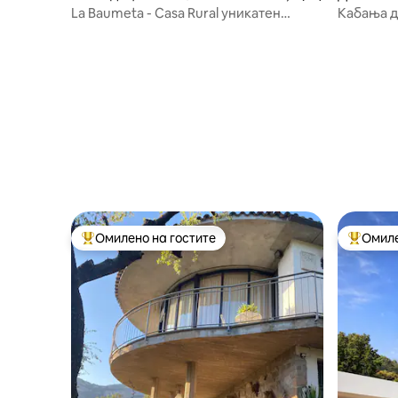
La Baumeta - Casa Rural уникатен
Кабања д
амбиент
Омилено на гостите
Омиле
Меѓу најуспешните „Омилени на гостите“
Меѓу на