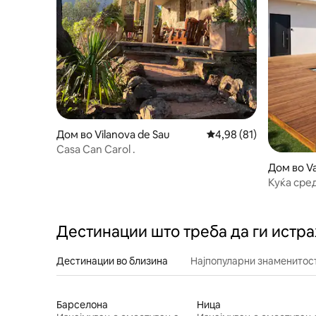
Дом во Vilanova de Sau
Просечна оцена: 4,98
4,98 (81)
Casa Can Carol .
Дом во V
Куќа сре
Дестинации што треба да ги истр
Дестинации во близина
Најпопуларни знаменитост
Барселона
Ница