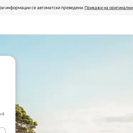
ои информации се автоматски преведени. 
Прикажи на оригиналнио
ња