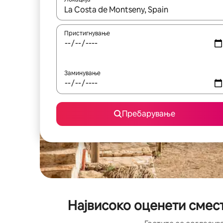
Кога резултатите се достапни, движете се со 
Пристигнување
Заминување
Пребарување
Највисоко оценети смест