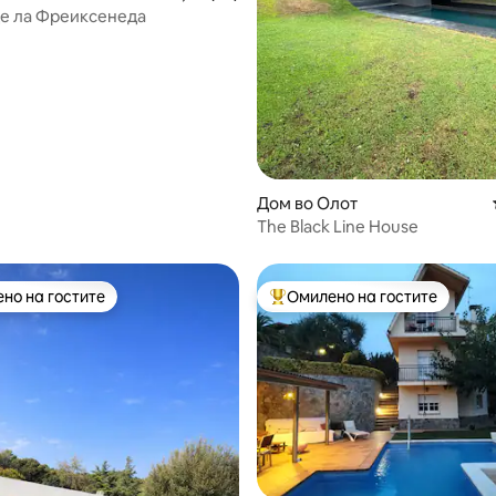
е ла Фреиксенеда
Дом во Олот
The Black Line House
но на гостите
Омилено на гостите
јуспешните „Омилени на гостите“
Меѓу најуспешните „Омилени 