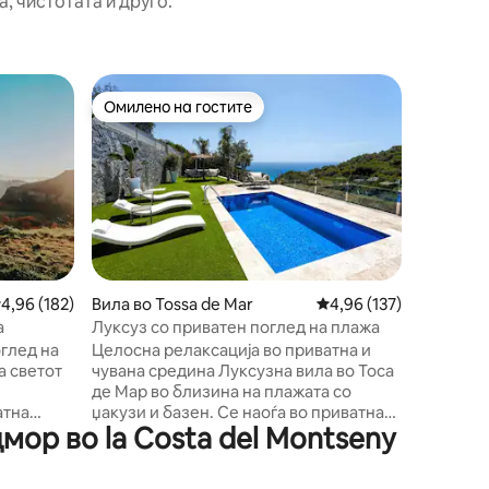
, чистотата и друго.
Штала во 
Омилено на гостите
Омил
Омилено на гостите
Меѓу на
Рурална 
од Барс
МОЖЕ ЛИ
Агол на 
и Риелс,
ваш дом. Уживајте во простор од 
метри со
бања, ре
задржува
надвореш
росечна оцена: 4,96 од 5, 182 рецензии
4,96 (182)
Вила во Tossa de Mar
Просечна оцена: 4,96 
4,96 (137)
село. Тавани од дрвени греди и детали
а
Луксуз со приватен поглед на плажа
кои ќе в
оглед на
Целосна релаксација во приватна и
уникатно
а светот
чувана средина Луксузна вила во Тоса
искуство. Најдоброто одморалишт
де Мар во близина на плажата со
вашиот р
џакузи и базен. Се наоѓа во приватна
пауза, р
мор во la Costa del Montseny
е
урбанизација со голема приватна
оние кои
плажа и голема приватна плажа со
вата и
ресторан и кафуле. Најдобриот поглед