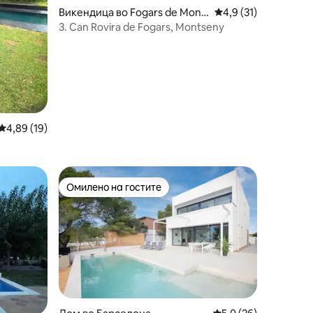
Викендица во Fogars de Mont
Просечна оцена: 4,9
4,9 (31)
clús
3. Can Rovira de Fogars, Montseny
Просечна оцена: 4,89 од 5, 19 рецензии
4,89 (19)
Омилено на гостите
на гостите“
Омилено на гостите