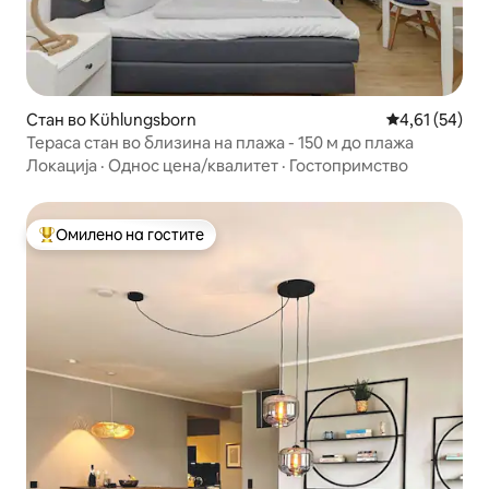
Стан во Kühlungsborn
Просечна оце
4,61 (54)
Тераса стан во близина на плажа - 150 м до плажа
Локација
·
Однос цена/квалитет
·
Гостопримство
Омилено на гостите
Меѓу најуспешните „Омилени на гостите“