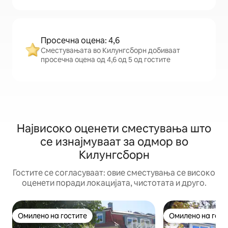
Просечна оцена: 4,6
Сместувањата во Килунгсборн добиваат
просечна оцена од 4,6 од 5 од гостите
Највисоко оценети сместувања што
се изнајмуваат за одмор во
Килунгсборн
Гостите се согласуваат: овие сместувања се високо
оценети поради локацијата, чистотата и друго.
Омилено на гостите
Омилено на гост
Омилено на гостите
Омилено на гост