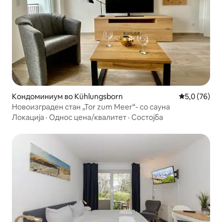
Кондоминиум во Kühlungsborn
Просечна оц
5,0 (76)
Новоизграден стан „Tor zum Meer“- со сауна
Локација
·
Однос цена/квалитет
·
Состојба