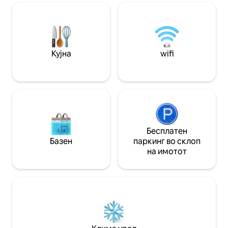
опремен стан (достапен е лифт).
зад аголо
Кујна
wifi
Бесплатен
Базен
паркинг во склоп
на имотот