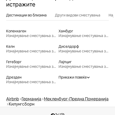
истражите
Дестинации во близина
Други видови сместувања
Нај
Копенхаген
Хамбург
Изнајмување сместувања за одмор
Изнајмување сместувања за одмор
Келн
Диселдорф
Изнајмување сместувања за одмор
Изнајмување сместувања за одмор
Гетеборг
Лајпциг
Изнајмување сместувања за одмор
Изнајмување сместувања за одмор
Дрезден
Прикажи повеќе
Изнајмување сместувања за одмор
Airbnb
Германија
Мекленбург-Предна Померанија
Килунгсборн