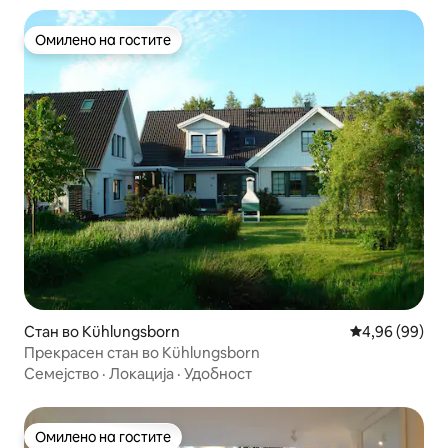
Омилено на гостите
Омилено на гостите
Стан во Kühlungsborn
Просечна оце
4,96 (99)
Прекрасен стан во Kühlungsborn
Семејство
·
Локација
·
Удобност
Омилено на гостите
Омилено на гостите