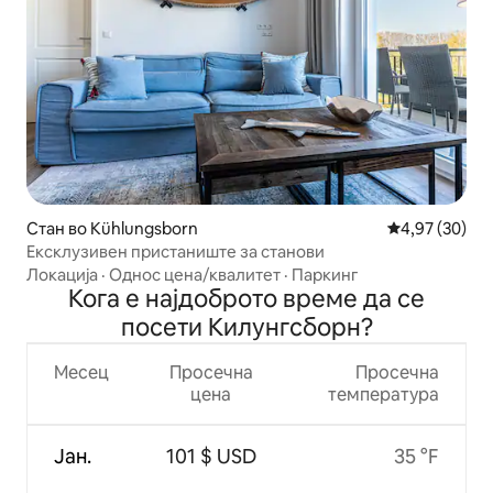
Стан во Kühlungsborn
Просечна оце
4,97 (30)
Ексклузивен пристаниште за станови
Локација
·
Однос цена/квалитет
·
Паркинг
Кога е најдоброто време да се
посети Килунгсборн?
Месец
Просечна
Просечна
цена
температура
Јан.
101 $ USD
35 °F