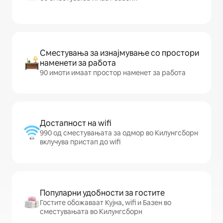
Сместувања за изнајмување со простори
наменети за работа
90 имоти имаат простор наменет за работа
Достапност на wifi
990 од сместувањата за одмор во Килунгсборн
вклучува пристап до wifi
Популарни удобности за гостите
Гостите обожаваат Кујна, wifi и Базен во
сместувањата во Килунгсборн