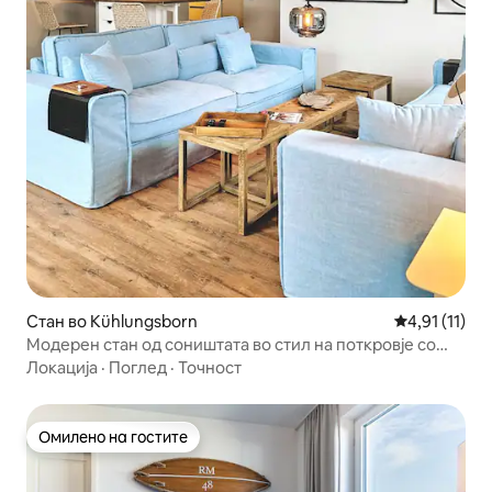
Стан во Kühlungsborn
Просечна оце
4,91 (11)
Модерен стан од соништата во стил на поткровје со
поглед кон Балтичкото Море
Локација
·
Поглед
·
Точност
Омилено на гостите
Омилено на гостите