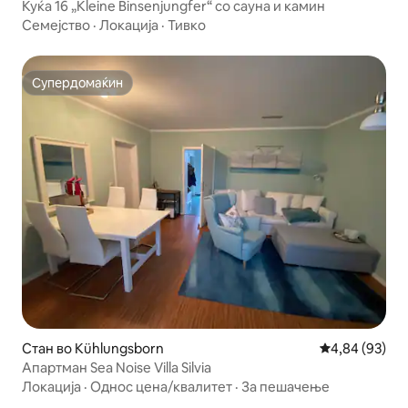
Куќа 16 „Kleine Binsenjungfer“ со сауна и камин
Семејство
·
Локација
·
Тивко
Супердомаќин
Супердомаќин
Стан во Kühlungsborn
Просечна оце
4,84 (93)
Апартман Sea Noise Villa Silvia
Локација
·
Однос цена/квалитет
·
За пешачење