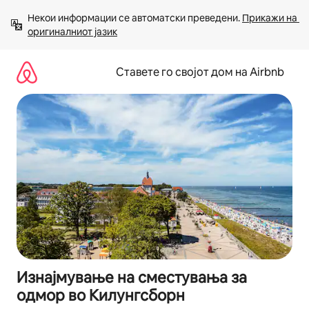
Прескокни
Некои информации се автоматски преведени. 
Прикажи на 
на
оригиналниот јазик
содржина
Ставете го својот дом на Airbnb
Изнајмување на сместувања за
одмор во Килунгсборн