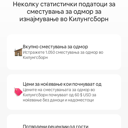
Неколку статистички податоци за
сместувања за одмор за
изнајмување во Килунгсборн
Вкупно сместувања за одмор
Истражете 1.050 сместувања за одмор во
Килунгсборн
Цени за ноќевање кои почнуваат од
Цените на сместувањата за одмор во
Килунгсборн почнуваат од 60 $ USD за
ноќевање без даноци и надоместоци
Потврдени рецензии од гости