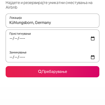
Најдете и резервирајте уникатни сместувања на
Airbnb
Локација
Кога резултатите се достапни, движете се со копчињата со 
Пристигнување
Заминување
Пребарување