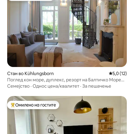
Стан во Kühlungsborn
Просечна оц
5,0 (12)
Поглед кон море, дуплекс, резорт на Балтичко Море
Kühlungsborn
Семејство
·
Однос цена/квалитет
·
За пешачење
Омилено на гостите
Меѓу најуспешните „Омилени на гостите“