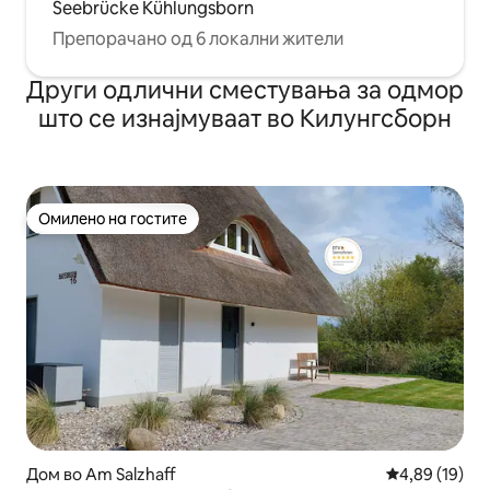
Seebrücke Kühlungsborn
Препорачано од 6 локални жители
Други одлични сместувања за одмор
што се изнајмуваат во Килунгсборн
Омилено на гостите
Омилено на гостите
Дом во Am Salzhaff
Просечна оце
4,89 (19)