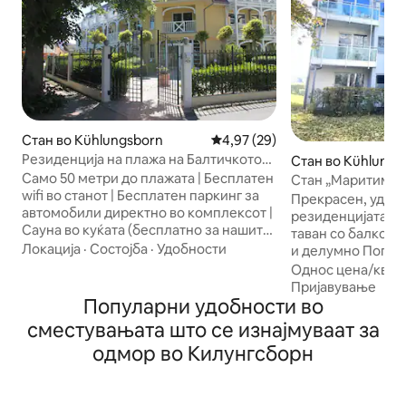
Стан во Kühlungsborn
Просечна оцена: 4,97 од 5, 2
4,97 (29)
Резиденција на плажа на Балтичкото
Стан во Kühlungs
Море | на само 50 метри од плажата
Само 50 метри до плажата | Бесплатен
Стан „Маритим“
wifi во станот | Бесплатен паркинг за
Прекрасен, удобе
автомобили директно во комплексот |
резиденцијата на
Сауна во куќата (бесплатно за нашите
таван со балкон 
гости) | Складиште за велосипеди |
Локација
·
Состојба
·
Удобности
и делумно Погле
Фантастично убав стан со 2 соби
Kühlungsborn Ost. Приближно 30 м² 
Однос цена/квал
Изградена во стилот на спа
2 лица. Wi-Fi, бесплатен паркинг, бања
Пријавување
архитектурата, резиденцијата на
Популарни удобности во
со туш и прозорец
плажата на Балтичкото Море е тивко
комплетираат понудата
сместувањата што се изнајмуваат за
лоцирана, во продолжение на
опремен, станот 
одмор во Килунгсборн
шеталиштето на плажата
потребно за убав
Кулунгсборн-Запад. На првиот горен
Море. На гостите во подрумот им се
кат од комплексот ве очекува
достапни машини
висококвалитетен и ексклузивно
и машини за сушење а