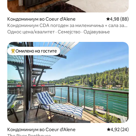
Кондоминиум во Coeur d'Alene
Просечна оце
4,98 (88)
Кондоминиум CDA погоден за миленичиња + сала за
вежбање и сауна со пареа!
Однос цена/квалитет
·
Семејство
·
Одјавување
Омилено на гостите
Меѓу најуспешните „Омилени на гостите“
Кондоминиум во Coeur d'Alene
Просечна оце
4,92 (24)
The River Penthouse