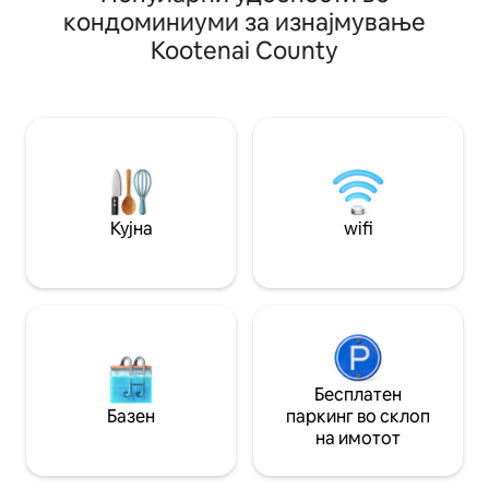
совршена основа за незаборавен
државниот парк Ф
кондоминиуми за изнајмување
престој. На гостите им се допаѓа
најдете пешачењ
Kootenai County
отворениот распоред, луксузната
рампа за бродови
постелнина и внимателно
како и скијање и
осмислените детали. Удобно
чевли во зима. Семејната дестинација
сместете се покрај каминот или
Silverwood Theme
потонете во премиум постелнина за
само 15 минути с
мирен сон. Целосно опремена кујна –
Зимските посети
повеќе од само основни работи.
изберат да скијаа
Релаксирачки поплочен двор за да
извонредни скија
уживате во кафе или вечерно вино.
од 1,5 часа возењ
Кујна
wifi
Бесплатен
Базен
паркинг во склоп
на имотот