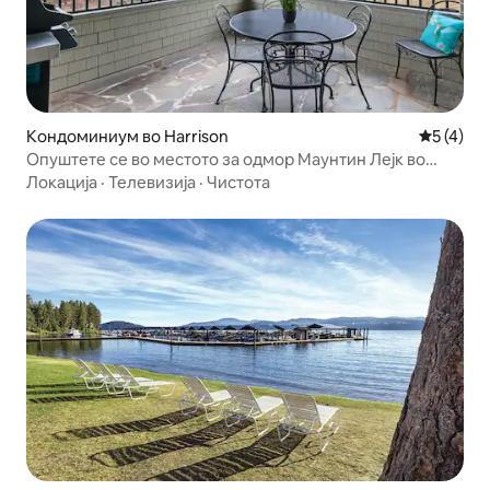
Кондоминиум во Harrison
Просечна
5 (4)
Опуштете се во местото за одмор Маунтин Лејк во
близина на Гозер
Локација
·
Телевизија
·
Чистота