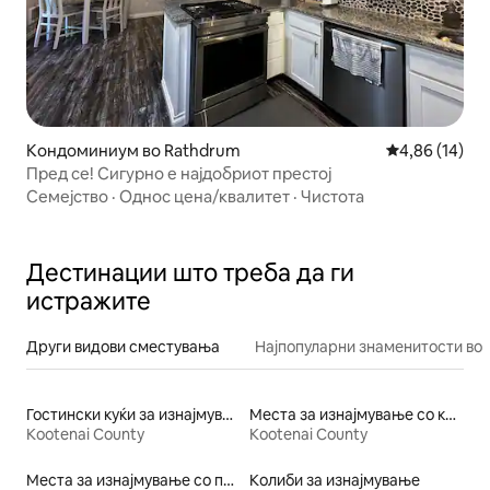
Кондоминиум во Rathdrum
Просечна оце
4,86 (14)
Пред се! Сигурно е најдобриот престој
Семејство
·
Однос цена/квалитет
·
Чистота
Дестинации што треба да ги
истражите
Други видови сместувања
Најпопуларни знаменитости во 
Гостински куќи за изнајмување
Места за изнајмување со кајак
Kootenai County
Kootenai County
Места за изнајмување со појадок
Колиби за изнајмување