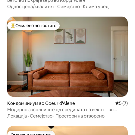
Бегство покрај езеро во Кор д 'Ален
Однос цена/квалитет
·
Семејство
·
Клима уред
Омилено на гостите
Меѓу најуспешните „Омилени на гостите“
Кондоминиум во Coeur d'Alene
Просечна
5 (7)
Модерно засолниште од средината на векот – во
срцето на CDA
Локација
·
Семејство
·
Простори на отворено