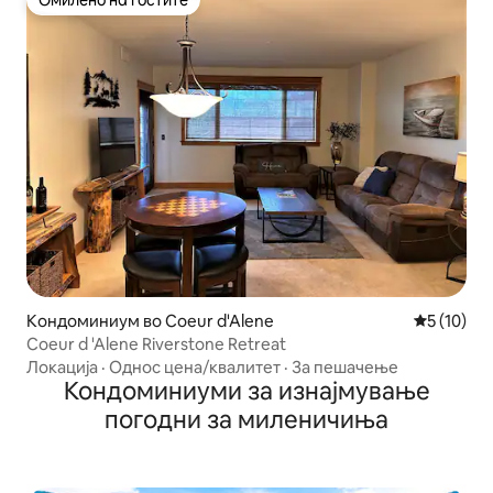
Омилено на гостите
Омилено на гостите
Кондоминиум во Coeur d'Alene
Просечна 
5 (10)
Coeur d 'Alene Riverstone Retreat
Локација
·
Однос цена/квалитет
·
За пешачење
Кондоминиуми за изнајмување
погодни за миленичиња