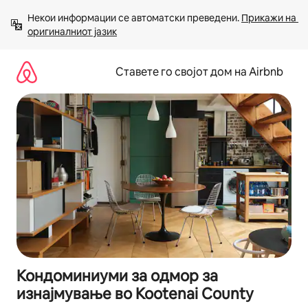
Прескокни
Некои информации се автоматски преведени. 
Прикажи на 
на
оригиналниот јазик
содржина
Ставете го својот дом на Airbnb
Кондоминиуми за одмор за
изнајмување во Kootenai County