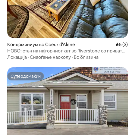
Кондоминиум во Coeur d'Alene
Просечна
5 (3)
НОВО: стан на најгорниот кат во Riverstone со приватен
балкон
Локација
·
Снаоѓање наоколу
·
Во близина
Супердомаќин
Супердомаќин