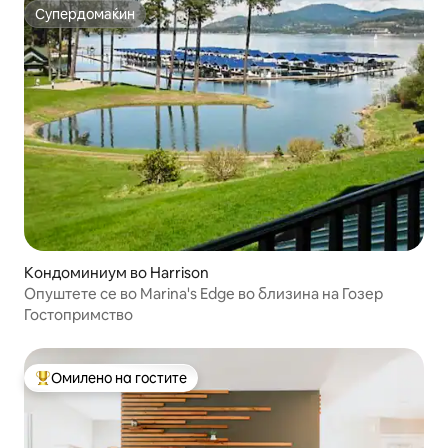
Супердомаќин
Супердомаќин
Кондоминиум во Harrison
Опуштете се во Marina's Edge во близина на Гозер
Гостопримство
Омилено на гостите
Меѓу најуспешните „Омилени на гостите“