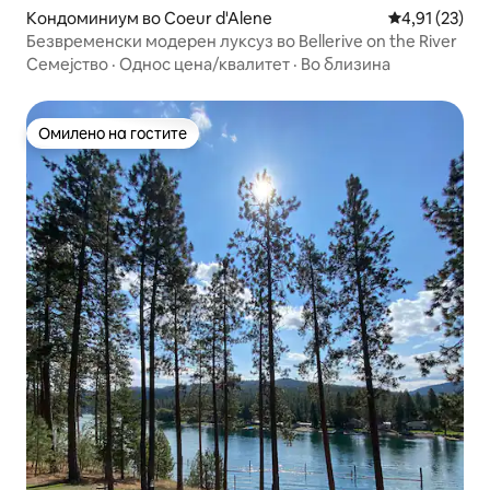
Кондоминиум во Coeur d'Alene
Просечна оце
4,91 (23)
Безвременски модерен луксуз во Bellerive on the River
Семејство
·
Однос цена/квалитет
·
Во близина
Омилено на гостите
Омилено на гостите