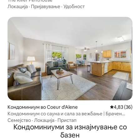
Локација
·
Пријавување
·
Удобност
Кондоминиум во Coeur d'Alene
Просечна оце
4,83 (36)
Кондоминиум со сауна и сала за вежбање | Брачен
кревет (широк 180 – 200 см) со прилагодлива основа
Семејство
·
Локација
·
Пристап
Кондоминиуми за изнајмување со
базен