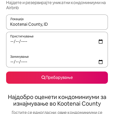
Најдете и резервирајте уникатни кондоминиуми на
Airbnb
Локација
Кога резултатите се достапни, движете се со копчињата со 
Пристигнување
Заминување
Пребарување
Најдобро оценети кондоминиуми за
изнајмување во Kootenai County
Гостите се едногласни: овие кондоминиуми се