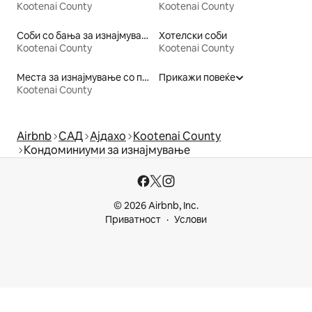
Kootenai County
Kootenai County
Соби со бања за изнајмување
Хотелски соби
Kootenai County
Kootenai County
Места за изнајмување со пристап до езеро
Прикажи повеќе
Kootenai County
Airbnb
САД
Ајдахо
Kootenai County
Кондоминиуми за изнајмување
© 2026 Airbnb, Inc.
Приватност
Услови