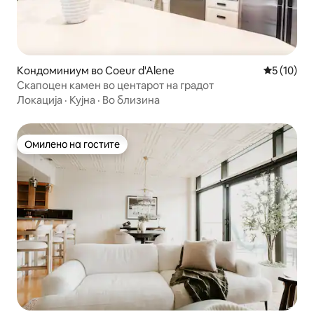
Кондоминиум во Coeur d'Alene
Просечна 
5 (10)
Скапоцен камен во центарот на градот
Локација
·
Кујна
·
Во близина
Омилено на гостите
Омилено на гостите