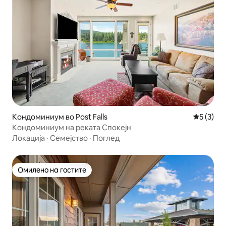
Кондоминиум во Post Falls
Просечна
5 (3)
Кондоминиум на реката Спокејн
Локација
·
Семејство
·
Поглед
Омилено на гостите
Омилено на гостите