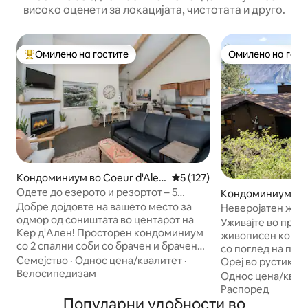
високо оценети за локацијата, чистотата и друго.
Омилено на гостите
Омилено на гост
Меѓу најуспешните „Омилени на гостите“
Омилено на гост
Кондоминиум во Coeur d'Alen
Просечна оцена: 5 од 5, 12
5 (127)
e
Одете до езерото и резортот – 5
Кондоминиум во 
ѕвезди во центарот на CDA + гаража
Добре дојдовте на вашето место за
Неверојатен жив
одмор од соништата во центарот на
со поглед на зал
Уживајте во прир
Кер д'Ален! Просторен кондоминиум
живописен кондо
со 2 спални соби со брачен и брачен
со поглед на пре
кревет (широк 150-179 см), елегантен и
Семејство
·
Однос цена/квалитет
·
Ореј во рустикалн
удобен. Прошетка од 2 блока до
Велосипедизам
Ве покануваме да
Однос цена/квал
живописниот центар и на неколку
нашето удобно и 
Распоред
чекори од езерото Кер д 'Ален, тоа е
Популарни удобности во
одмор во непоср