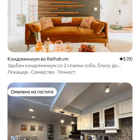
Кондоминиум во Rathdrum
Просечна
5 (9)
Удобен кондоминиум со 2 спални соби, близу до
езеро, базен со солена вода и голф
Локација
·
Семејство
·
Точност
Омилено на гостите
Омилено на гостите