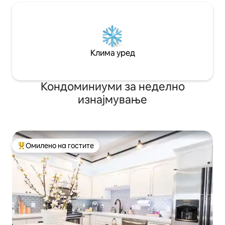
Клима уред
Кондоминиуми за неделно
изнајмување
Омилено на гостите
Меѓу најуспешните „Омилени на гостите“