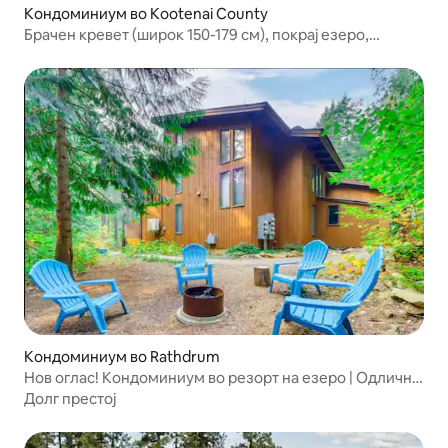
Кондоминиум во Kootenai County
Брачен кревет (широк 150-179 см), покрај езеро,
базени + сала за вежбање ACR
Кондоминиум во Rathdrum
Нов оглас! Кондоминиум во резорт на езеро | Одлична
локација
Долг престој