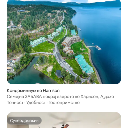
Кондоминиум во Harrison
Семејна ЗАБАВА покрај езерото во Харисон, Ајдахо
Точност
·
Удобност
·
Гостопримство
Супердомаќин
Супердомаќин