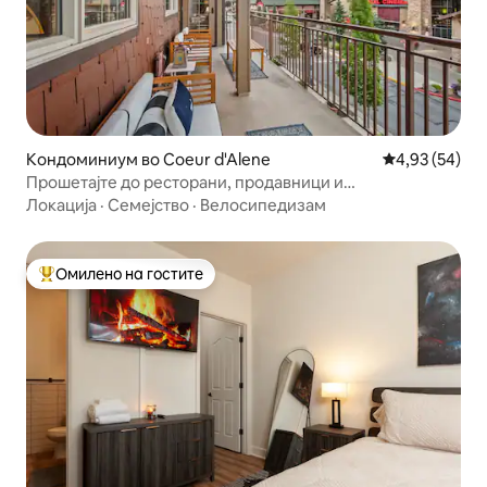
Кондоминиум во Coeur d'Alene
Просечна оце
4,93 (54)
Прошетајте до ресторани, продавници и
стогодишнина!
Локација
·
Семејство
·
Велосипедизам
Омилено на гостите
Меѓу најуспешните „Омилени на гостите“