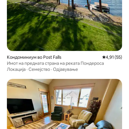
Кондоминиум во Post Falls
Просечна оце
4,91 (55)
Имот на предната страна на реката Пондероса
Локација
·
Семејство
·
Одјавување