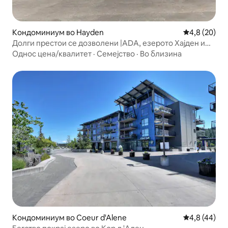
Кондоминиум во Hayden
Просечна оц
4,8 (20)
Долги престои се дозволени |ADA, езерото Хајден и
паркот Силвервуд
Однос цена/квалитет
·
Семејство
·
Во близина
Кондоминиум во Coeur d'Alene
Просечна оц
4,8 (44)