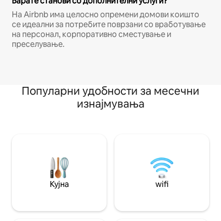
Барате станови со дополнителни услуги?
На Airbnb има целосно опремени домови коишто
се идеални за потребите поврзани со вработување
на персонал, корпоративно сместување и
преселување.
Популарни удобности за месечни
изнајмувања
Кујна
wifi