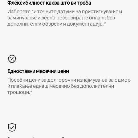
Флексибилност каква што ви треба
Изберете ги точните датуми на пристигнување и
заминување и лесно резервирајте онлајн, без
дополнителни обврски и документација.*
Едноставни месечни цени
Посебни цени за долгорочни изнајмувања за одмор
и плаќање еднаш месечно без дополнителни
трошоци.*