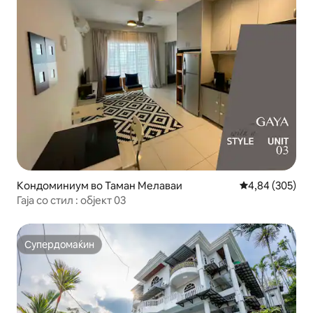
Кондоминиум во Таман Мелаваи
Просечна оцен
4,84 (305)
Гаја со стил : објект 03
Супердомаќин
Супердомаќин