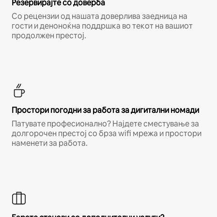
Резервирајте со доверба
Со рецензии од нашата доверлива заедница на
гости и деноноќна поддршка во текот на вашиот
продолжен престој.
Простори погодни за работа за дигитални номади
Патувате професионално? Најдете сместување за
долгорочен престој со брза wifi мрежа и простори
наменети за работа.