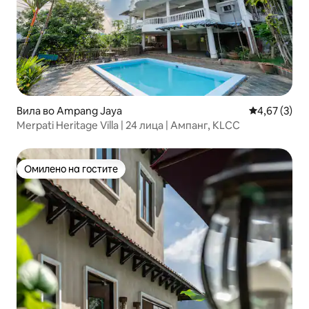
Вила во Ampang Jaya
Просечна оц
4,67 (3)
Merpati Heritage Villa | 24 лица | Ампанг, KLCC
Омилено на гостите
Омилено на гостите