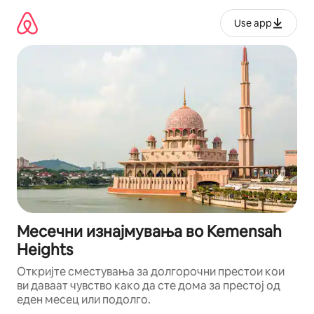
Прескокни
на
Use app
содржина
Месечни изнајмувања во Kemensah
Heights
Откријте сместувања за долгорочни престои кои
ви даваат чувство како да сте дома за престој од
еден месец или подолго.