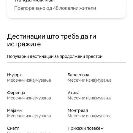
Препорачано од 48 локални жители
Дестинации што треба да ги
истражите
Популарни дестинации за продолжени престои
Њујорк
Барселона
Месечни изнајмувања
Месечни изнајмувања
Фиренца
Атина
Месечни изнајмувања
Месечни изнајмувања
Мајами
Монтреал
Месечни изнајмувања
Месечни изнајмувања
Сиетл
Прикажи повеќе