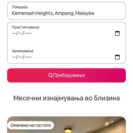
Локација
Кога резултатите се достапни, движете се со копчињата со 
Пристигнување
Заминување
Пребарување
Месечни изнајмувања во близина
Омилено на гостите
Омилено на гостите