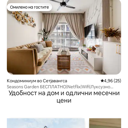
Омилено на гостите
Омилено на гостите
Кондоминиум во Сетјавангса
Просечна оце
4,96 (25)
Seasons Garden БЕСПЛАТНО|Netflix|Wifi|Луксузно
Удобност на дом и одлични месечни
сместување во KL
цени