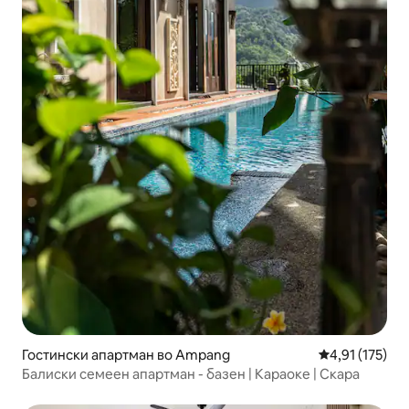
Гостински апартман во Ampang
Просечна оцен
4,91 (175)
Балиски семеен апартман - базен | Караоке | Скара