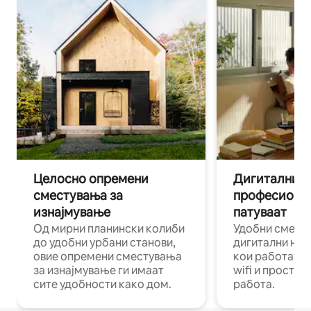
Целосно опремени
Дигитални н
сместувања за
професиона
изнајмување
патуваат
Од мирни планински колиби
Удобни смест
до удобни урбани станови,
дигитални ном
овие опремени сместувања
кои работат н
за изнајмување ги имаат
wifi и простор
сите удобности како дом.
работа.