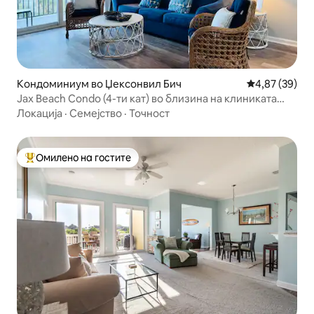
Кондоминиум во Џексонвил Бич
Просечна оце
4,87 (39)
Jax Beach Condo (4-ти кат) во близина на клиниката
Mayo
Локација
·
Семејство
·
Точност
Омилено на гостите
Меѓу најуспешните „Омилени на гостите“