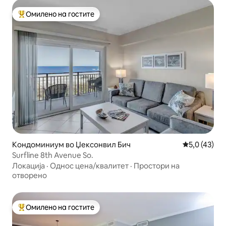
Омилено на гостите
Меѓу најуспешните „Омилени на гостите“
Кондоминиум во Џексонвил Бич
Просечна оц
5,0 (43)
Surfline 8th Avenue So.
Локација
·
Однос цена/квалитет
·
Простори на
отворено
Омилено на гостите
Меѓу најуспешните „Омилени на гостите“