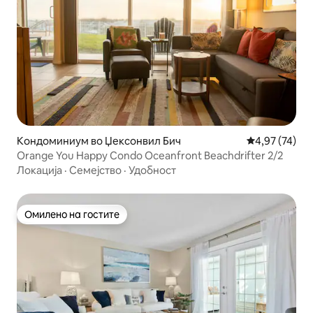
Кондоминиум во Џексонвил Бич
Просечна оце
4,97 (74)
Orange You Happy Condo Oceanfront Beachdrifter 2/2
Локација
·
Семејство
·
Удобност
Омилено на гостите
Омилено на гостите