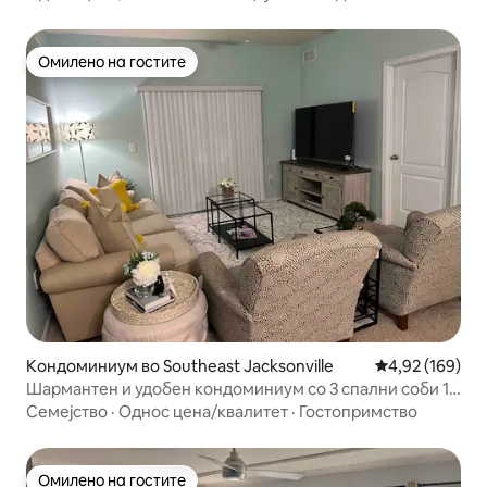
Омилено на гостите
Омилено на гостите
Кондоминиум во Southeast Jacksonville
Просечна оцен
4,92 (169)
Шармантен и удобен кондоминиум со 3 спални соби 15
милиони до плажа
Семејство
·
Однос цена/квалитет
·
Гостопримство
Омилено на гостите