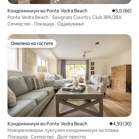
Кондоминиум во Ponte Vedra Beach
Просечна оц
5,0 (66)
Ponte Vedra Beach - Sawgrass Country Club 3BR/2BA
Семејство
·
Локација
·
Одјавување
Омилено на гостите
Омилено на гостите
Кондоминиум во Ponte Vedra Beach
Просечна оце
4,93 (30)
Новореновиран луксузен кондоминиум на плажа
Локација
·
Семејство
·
Долг престој