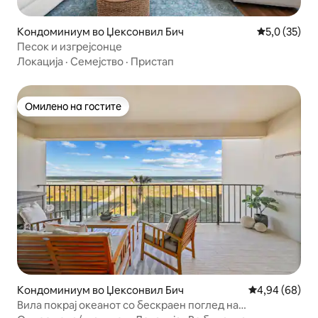
Кондоминиум во Џексонвил Бич
Просечна оц
5,0 (35)
Песок и изгрејсонце
Локација
·
Семејство
·
Пристап
Омилено на гостите
Омилено на гостите
Кондоминиум во Џексонвил Бич
Просечна оце
4,94 (68)
Вила покрај океанот со бескраен поглед на