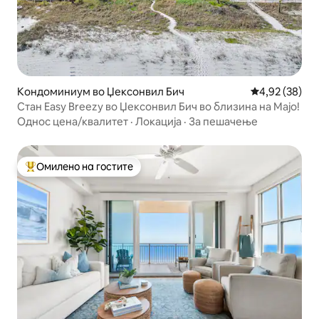
Кондоминиум во Џексонвил Бич
Просечна оце
4,92 (38)
Стан Easy Breezy во Џексонвил Бич во близина на Мајо!
Однос цена/квалитет
·
Локација
·
За пешачење
Омилено на гостите
Меѓу најуспешните „Омилени на гостите“