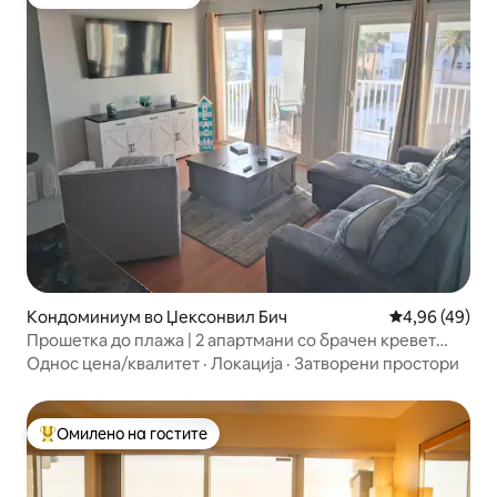
Омилено на гостите
Кондоминиум во Џексонвил Бич
Просечна оце
4,96 (49)
Прошетка до плажа | 2 апартмани со брачен кревет
(широк 180 – 220 см) | Во близина на TPC Sawgrass
Однос цена/квалитет
·
Локација
·
Затворени простори
Омилено на гостите
Меѓу најуспешните „Омилени на гостите“