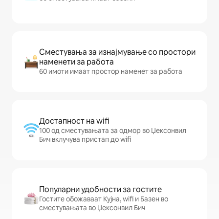
Сместувања за изнајмување со простори
наменети за работа
60 имоти имаат простор наменет за работа
Достапност на wifi
100 од сместувањата за одмор во Џексонвил
Бич вклучува пристап до wifi
Популарни удобности за гостите
Гостите обожаваат Кујна, wifi и Базен во
сместувањата во Џексонвил Бич