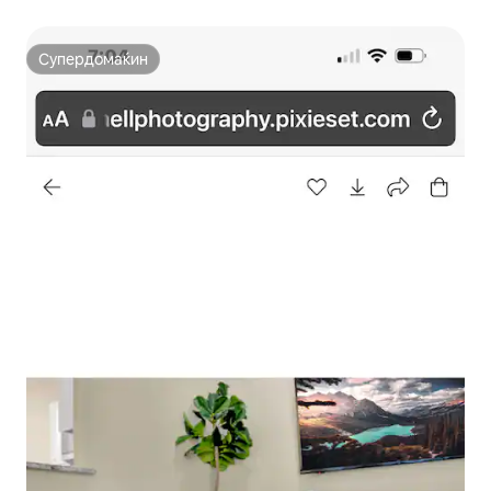
Супердомаќин
Супердомаќин