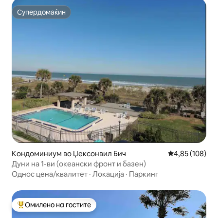
Супердомаќин
Супердомаќин
Кондоминиум во Џексонвил Бич
Просечна оцен
4,85 (108)
Дуни на 1-ви (океански фронт и базен)
Однос цена/квалитет
·
Локација
·
Паркинг
Омилено на гостите
Меѓу најуспешните „Омилени на гостите“