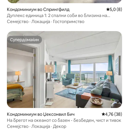
Кондоминиум во Спрингфилд
Просечна о
5,0 (8)
Дуплекс единица 1: 2 спални соби во близина на
стадионот и историскиот SPR
Семејство
·
Локација
·
Гостопримство
Супердомаќин
Супердомаќин
Кондоминиум во Џексонвил Бич
Просечна оце
4,76 (38)
На брегот на океанот со базен - безбеден, чист и тивок
Семејство
·
Локација
·
Декор