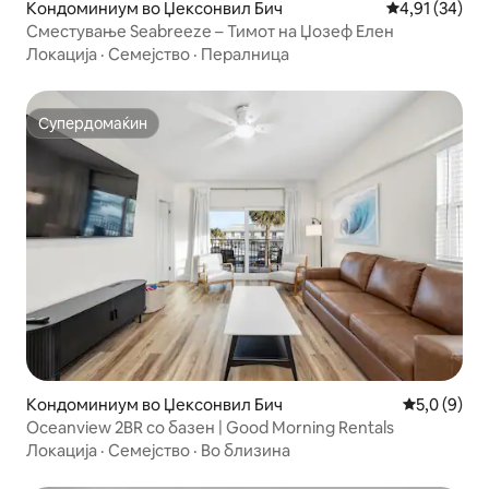
Кондоминиум во Џексонвил Бич
Просечна оце
4,91 (34)
Сместување Seabreeze – Тимот на Џозеф Елен
Локација
·
Семејство
·
Пералница
Супердомаќин
Супердомаќин
Кондоминиум во Џексонвил Бич
Просечна о
5,0 (9)
Oceanview 2BR со базен | Good Morning Rentals
Локација
·
Семејство
·
Во близина