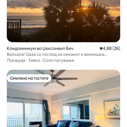
Кондоминиум во Џексонвил Бич
Просечна оце
4,88 (26)
Валхала! Оаза со поглед на океанот и викиншка
тематика!
Локација
·
Тивко
·
Соло патување
Омилено на гостите
Омилено на гостите