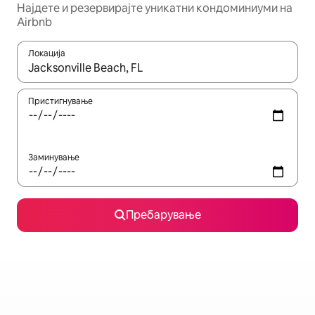
Најдете и резервирајте уникатни кондоминиуми на
Airbnb
Локација
Кога резултатите се достапни, движете се со копчињата со 
Пристигнување
Заминување
Пребарување