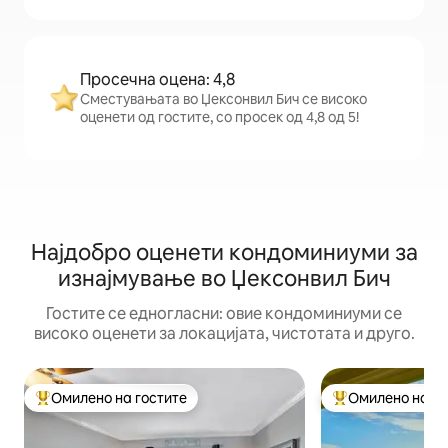
Просечна оцена: 4,8
Сместувањата во Џексонвил Бич се високо
оценети од гостите, со просек од 4,8 од 5!
Најдобро оценети кондоминиуми за
изнајмување во Џексонвил Бич
Гостите се едногласни: овие кондоминиуми се
високо оценети за локацијата, чистотата и друго.
Омилено на гостите
Омилено на го
Меѓу најуспешните „Омилени на гостите“
Меѓу најуспешни