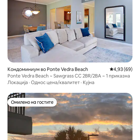
Кондоминиум во Ponte Vedra Beach
Просечна оце
4,93 (69)
Ponte Vedra Beach ~ Sawgrass CC 2BR/2BA ~ 1 приказна
Локација
·
Однос цена/квалитет
·
Кујна
Омилено на гостите
Омилено на гостите