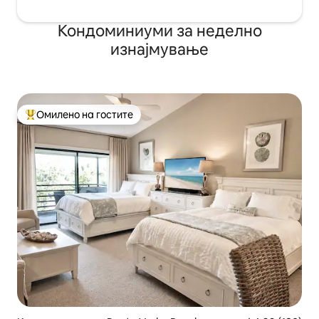
Кондоминиуми за неделно
изнајмување
Омилено на гостите
Меѓу најуспешните „Омилени на гостите“