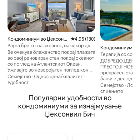
Кондоминиум во Џексонв
Просечна оцена: 4,95 од 5, 13
4,95 (130)
ил Бич
Рај на брегот на океанот, на чекор од
Кондоминиум во
плажата!
Ве очекува блаженство покрај плажата
л Бич
Терапија со сол! 
во овој реновиран стан покрај океанот
спална соба 1 со
ДОБРЕДОЈДЕН Е
со поглед на Атлантскиот Океан.
180 – 200 см) и 1,
ПРЕСТОЈ! НОВ БРАЧЕН КРЕВЕТ! Овој
Уживајте во неверојатен поглед кон
прекрасен стан со
океанот без пречки од пространата
Семејство
·
Однос цена/квалитет
·
бањи е дел од ма
дневна соба на вториот кат и од
Удобност
заедница на плаж
Семејство
·
Локац
целосно опремената кујна. Опуштете
мирен престој. Базен покрај океанот,
спиењето
се во удобен брачен кревет (широк
Популарни удобности во
тераса и поплоче
180 – 220 см), релаксирајте на
надворешна упот
кондоминиуми за изнајмување
балконот со маса за двајца и
пристап до плажа
истражете ги блиските продавници и
Џексонвил Бич
од вашата врата.
ресторани. Вклучува wifi, машина за
кујна(иако мала, 
перење/сушење и внимателно
вашите основни п
одбрани детали како луксузна
долниот кат. Искачете се по нашите
постелнина, основни удобности во
уникатни спиралн