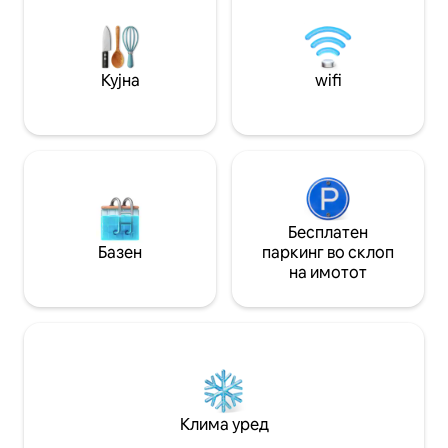
бањата и опрема за плажа. Идеално за
поткровјето „King
одмор покрај океанот за двајца, со сѐ
комплетна бања.
што ви треба за незаборавен престој.
плажа и во плакар
Балкон на горнио
Кујна
wifi
на океанот!
Бесплатен
Базен
паркинг во склоп
на имотот
Клима уред