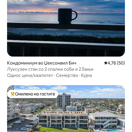
Кондоминиум во Џексонвил Бич
Просечна оце
4,76 (50)
Луксузен стан со 2 спални соби и 2 бањи
Однос цена/квалитет
·
Семејство
·
Кујна
Омилено на гостите
Меѓу најуспешните „Омилени на гостите“