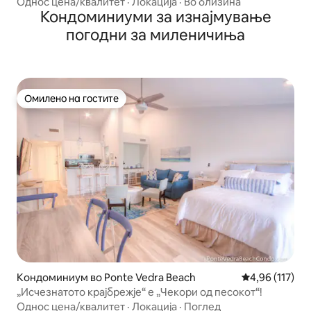
Атлантскиот Океан
Однос цена/квалитет
·
Локација
·
Во близина
Кондоминиуми за изнајмување
погодни за миленичиња
Омилено на гостите
Омилено на гостите
Кондоминиум во Ponte Vedra Beach
Просечна оцен
4,96 (117)
„Исчезнатото крајбрежје“ е „Чекори од песокот“!
Однос цена/квалитет
·
Локација
·
Поглед