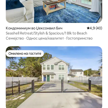
Кондоминиум во Џексонвил Бич
Просечна оц
4,9 (40)
Seashell Retreat/Stylish & Spacious/1 Blk to Beach
Семејство
·
Однос цена/квалитет
·
Гостопримство
Омилено на гостите
Омилено на гостите