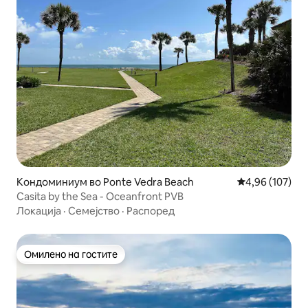
Кондоминиум во Ponte Vedra Beach
Просечна оцен
4,96 (107)
Casita by the Sea - Oceanfront PVB
Локација
·
Семејство
·
Распоред
Омилено на гостите
Омилено на гостите