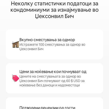
Неколку статистички податоци за
кондоминиуми за изнајмување во
Џексонвил Бич
Вкупно сместувања за одмор
Истражете 100 сместувања за одмор во
Џексонвил Бич
Цени за ноќевање кои почнуваат од
Цените на сместувањата за одмор во
Џексонвил Бич почнуваат од 60 $ USD за
ноќевање без даноци и надоместоци
Потврдени рецензии од гости