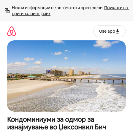
Прескокни
Некои информации се автоматски преведени. 
Прикажи на 
на
оригиналниот јазик
содржина
Use app
Кондоминиуми за одмор за
изнајмување во Џексонвил Бич