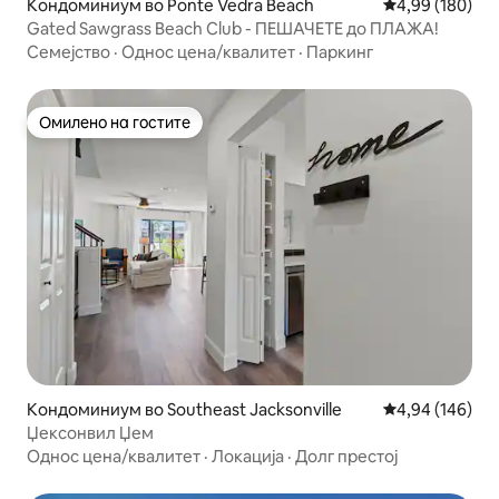
Кондоминиум во Ponte Vedra Beach
Просечна оцен
4,99 (180)
Gated Sawgrass Beach Club - ПЕШАЧЕТЕ до ПЛАЖА!
Семејство
·
Однос цена/квалитет
·
Паркинг
Омилено на гостите
Омилено на гостите
Кондоминиум во Southeast Jacksonville
Просечна оцен
4,94 (146)
Џексонвил Џем
Однос цена/квалитет
·
Локација
·
Долг престој