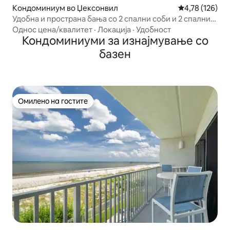
Кондоминиум во Џексонвил
Просечна оцен
4,78 (126)
Удобна и пространа бања со 2 спални соби и 2 спални
соби во близина на плажата Џекс
Однос цена/квалитет
·
Локација
·
Удобност
Кондоминиуми за изнајмување со
базен
Омилено на гостите
Омилено на гостите