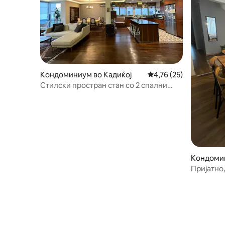
Кондоминиум во Кадиќој
Просечна оцена: 4,76
4,76 (25)
Стилски простран стан со 2 спални
соби на одлична локација
Кондомин
Пријатно
центарот