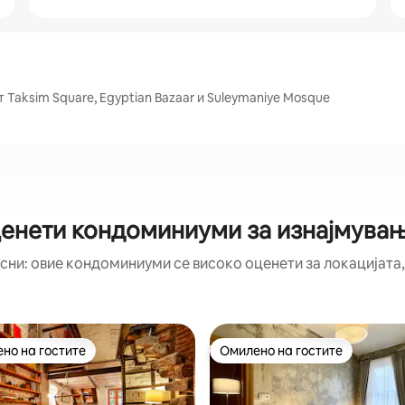
т Taksim Square, Egyptian Bazaar и Suleymaniye Mosque
енети кондоминиуми за изнајмување
сни: овие кондоминиуми се високо оценети за локацијата,
но на гостите
Омилено на гостите
јуспешните „Омилени на гостите“
Омилено на гостите