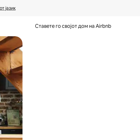
т јазик
Ставете го својот дом на Airbnb
ње или со лизгање.