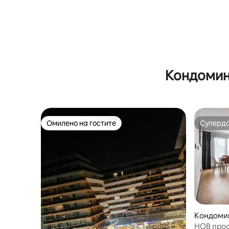
Кондомин
Омилено на гостите
Суперд
Омилено на гостите
Суперд
Кондоми
НОВ прос