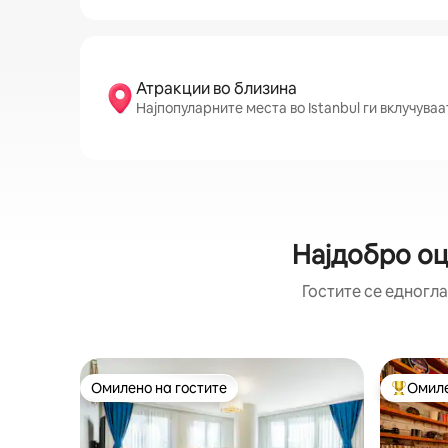
Атракции во близина
Најпопуларните места во Istanbul ги вклучуваа
Најдобро оц
Гостите се едногла
Омилено на гостите
Омиле
Омилено на гостите
Меѓу на