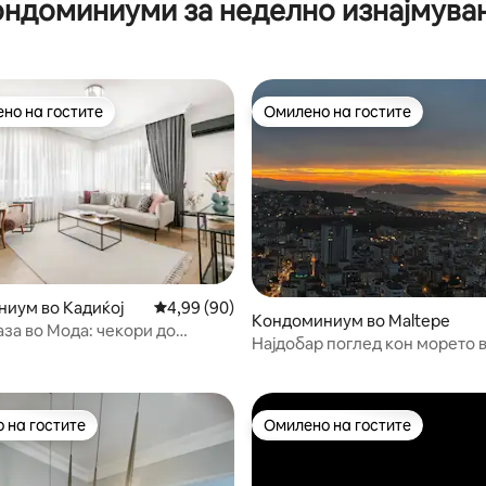
ондоминиуми за неделно изнајмува
но на гостите
Омилено на гостите
јуспешните „Омилени на гостите“
Омилено на гостите
 од 5, 44 рецензии
иум во Кадиќој
Просечна оцена: 4,99 од 5, 90 рецензии
4,99 (90)
Кондоминиум во Maltepe
аза во Мода: чекори до
Најдобар поглед кон морето 
јето и локалниот живот
Истанбул: дуплекс со 2 спални
бањи
 на гостите
Омилено на гостите
 на гостите
Омилено на гостите