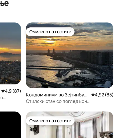
ње
Омилено на гостите
Омилено на гостите
Просечна оцена: 4,9 од 5, 87 рецензии
4,9 (87)
Кондоминиум во Зејтинбур
Просечна оцена: 4,92
4,92 (85)
во
ну
Стилски стан со поглед кон
 соби | 2
апартманите Ottomare
Омилено на гостите
Омилено на гостите