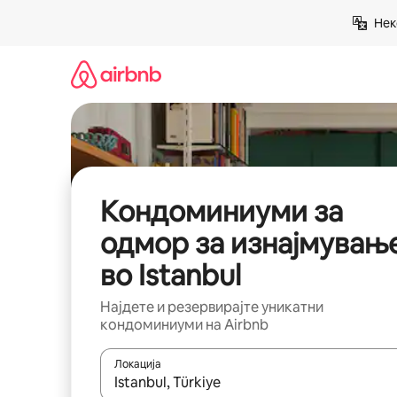
Прескокни
Нек
на
содржина
Кондоминиуми за
одмор за изнајмувањ
во Istanbul
Најдете и резервирајте уникатни
кондоминиуми на Airbnb
Локација
Кога резултатите се достапни, движете се со 