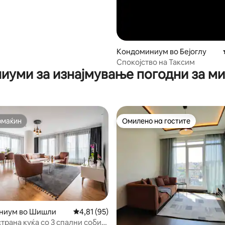
Кондоминиум во Бејоглу
Спокојство на Таксим
иуми за изнајмување погодни за м
омаќин
Омилено на гостите
омаќин
Омилено на гостите
ниум во Шишли
Просечна оцена: 4,81 од 5, 95 рецензии
4,81 (95)
трана куќа со 3 спални соби