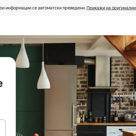
ои информации се автоматски преведени. 
Прикажи на оригиналнио
е
копчињата со стрелки нагоре и надолу или истражувајте со допира