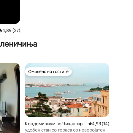
Просечна оцена: 4,89 од 5, 27 рецензии
4,89 (27)
иленичиња
Омилено на гостите
Омилено на гостите
Кондоминиум во Чихангир
Просечна оцена: 4,93
4,93 (14)
удобен стан со тераса со неверојатен