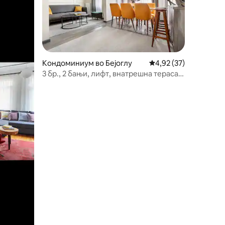
Кондоминиум во Бејоглу
Просечна оцена: 4,92
4,92 (37)
3 бр., 2 бањи, лифт, внатрешна тераса,
150 квадратни метри, Галата