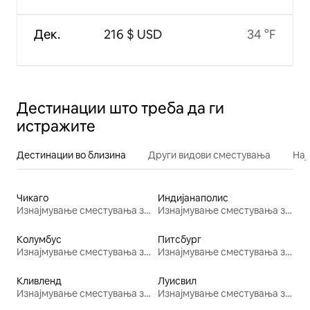
Дек.
216 $ USD
34 °F
Дестинации што треба да ги
истражите
Дестинации во близина
Други видови сместувања
Нај
Чикаго
Индијанаполис
Изнајмување сместувања за одмор
Изнајмување сместувања за одмор
Колумбус
Питсбург
Изнајмување сместувања за одмор
Изнајмување сместувања за одмор
Кливленд
Луисвил
Изнајмување сместувања за одмор
Изнајмување сместувања за одмор