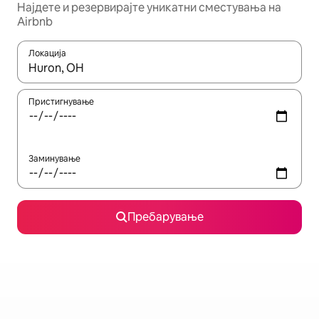
Најдете и резервирајте уникатни сместувања на
Airbnb
Локација
Кога резултатите се достапни, движете се со копчињата со 
Пристигнување
Заминување
Пребарување