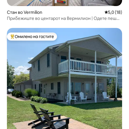
Стан во Vermilion
Просечна оц
5,0 (18)
Прибежиште во центарот на Вермилион | Одете пеш
насекаде
Омилено на гостите
Меѓу најуспешните „Омилени на гостите“