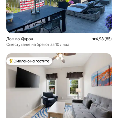
Дом во Хјурон
Просечна оце
4,98 (85)
Сместување на брегот за 10 лица
Омилено на гостите
Меѓу најуспешните „Омилени на гостите“