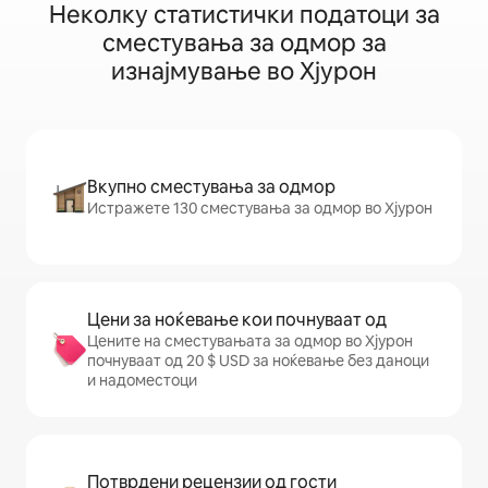
Неколку статистички податоци за
сместувања за одмор за
изнајмување во Хјурон
Вкупно сместувања за одмор
Истражете 130 сместувања за одмор во Хјурон
Цени за ноќевање кои почнуваат од
Цените на сместувањата за одмор во Хјурон
почнуваат од 20 $ USD за ноќевање без даноци
и надоместоци
Потврдени рецензии од гости