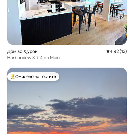
Дом во Хјурон
Просечна оце
4,92 (13)
Harborview 3-7-4 on Main
Омилено на гостите
Меѓу најуспешните „Омилени на гостите“