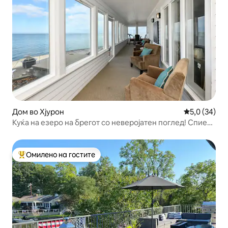
Дом во Хјурон
Просечна оц
5,0 (34)
Куќа на езеро на брегот со неверојатен поглед! Спие
10!
Омилено на гостите
Меѓу најуспешните „Омилени на гостите“