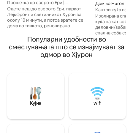
Прошетка до езерото Ери |
Дом во Huron
Сместување во Хурон во близина на
Одете пеш до езерото Ери, паркот
Кантри куќа во ш
Сидар Поинт
Лејкфронт и светилникот Хурон за
удобности
Изолирана спална
околу 10 минути, а потоа вратете се
куќа на кат во бл
дома во тивкото, реновирано
деловни/забавни
прибежиште на улица без излез каде
спална соба со п
што навистина ќе се опуштите. Две
Популарни удобности во
осветлена јама з
спални соби, може да се сместат 5
рамките на високи
сместувањата што се изнајмуваат за
лица, целосно опремена кујна,
отворен план со к
одмор во Хјурон
машина за перење/сушење во
голем дневен про
објектот, скара на отворено и паркинг
кои го поставуваа
погоден за приколка за чамец. Cedar
отвора во предни
Point е оддалечен 15 минути. Калахари
плин, маса, столи
е 10. Островите се на кратко возење
поврзан со сончев
од фериботот. Ова е вашиот камп на
простор за седе
езерото Ери – без разлика дали
машина за перењ
барате подметачи, риби од видот
сушење алишта. 
walleye или само неколку дена
за паркирање за
Кујна
wifi
безгрижност.
автомобили. Виде