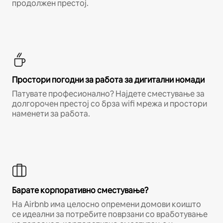
продолжен престој.
Простори погодни за работа за дигитални номади
Патувате професионално? Најдете сместување за
долгорочен престој со брза wifi мрежа и простори
наменети за работа.
Барате корпоративно сместување?
На Airbnb има целосно опремени домови коишто
се идеални за потребите поврзани со вработување