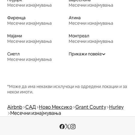
Месечни изнајмувања
Месечни изнајмувања
Фиренца
Атина
Месечни изнајмувања
Месечни изнајмувања
Мајами
Монтреал
Месечни изнајмувања
Месечни изнајмувања
Сиетл
Прикажи повеќе
Месечни изнајмувања
*Може да има некакви исклучоци на одредени локации и за
некои имоти.
Airbnb
САД
Ново Мексико
Grant County
Hurley
Месечни изнајмувања