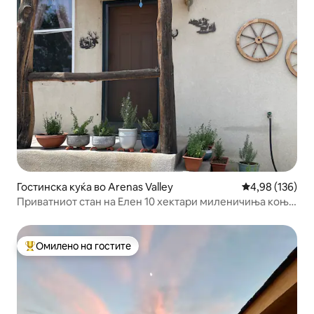
Гостинска куќа во Arenas Valley
Просечна оцен
4,98 (136)
Приватниот стан на Елен 10 хектари миленичиња коњи
е во ред!
Омилено на гостите
Меѓу најуспешните „Омилени на гостите“