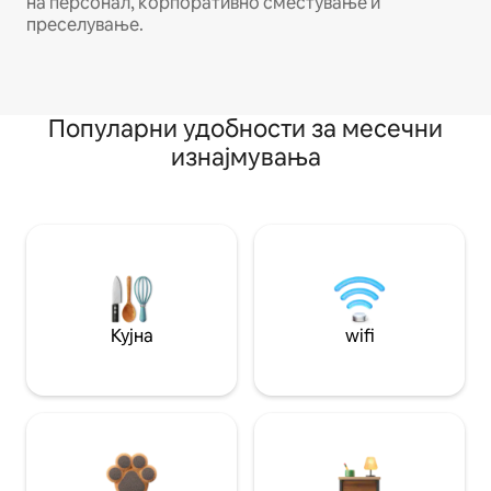
на персонал, корпоративно сместување и
преселување.
Популарни удобности за месечни
изнајмувања
Кујна
wifi