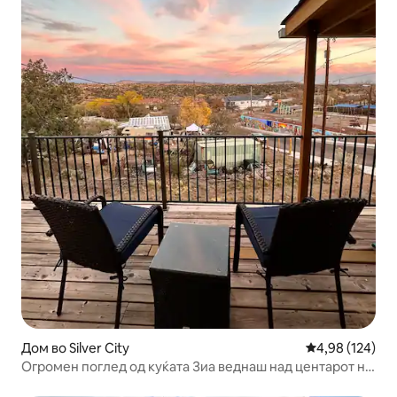
Дом во Silver City
Просечна оцен
4,98 (124)
Огромен поглед од куќата Зиа веднаш над центарот на
градот