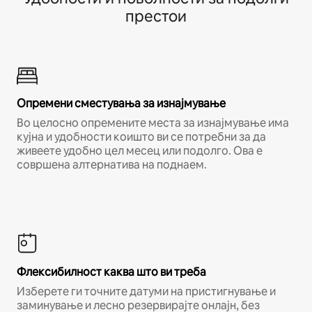
престои
Опремени сместувања за изнајмување
Во целосно опремените места за изнајмување има
кујна и удобности коишто ви се потребни за да
живеете удобно цел месец или подолго. Ова е
совршена алтернатива на поднаем.
Флексибилност каква што ви треба
Изберете ги точните датуми на пристигнување и
заминување и лесно резервирајте онлајн, без