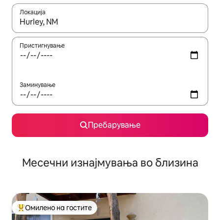
Локација
Кога резултатите се достапни, движете се со копчињата со 
Пристигнување
Заминување
Пребарување
Месечни изнајмувања во близина
Омилено на гостите
Меѓу најуспешните „Омилени на гостите“