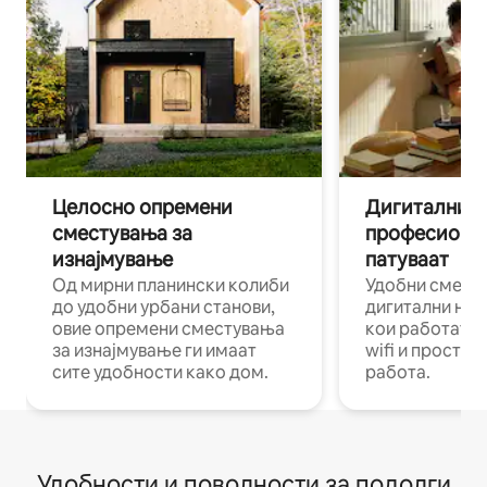
Целосно опремени
Дигитални н
сместувања за
професиона
изнајмување
патуваат
Од мирни планински колиби
Удобни смест
до удобни урбани станови,
дигитални ном
овие опремени сместувања
кои работат н
за изнајмување ги имаат
wifi и простор
сите удобности како дом.
работа.
Удобности и поволности за подолги