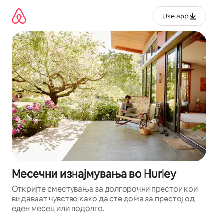
Прескокни
на
Use app
содржина
Месечни изнајмувања во Hurley
Откријте сместувања за долгорочни престои кои
ви даваат чувство како да сте дома за престој од
еден месец или подолго.