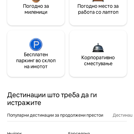
Погодно за
Погодно место за
миленици
работа со лаптоп
Бесплатен
Корпоративно
паркинг во склоп
сместување
на имотот
Дестинации што треба да ги
истражите
Популарни дестинации за продолжени престои
Дестинаци
Њујорк
Барселона