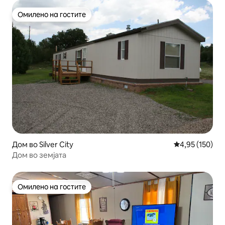
Омилено на гостите
Омилено на гостите
Дом во Silver City
Просечна оцен
4,95 (150)
Дом во земјата
Омилено на гостите
Омилено на гостите