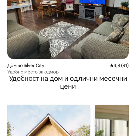
Дом во Silver City
Просечна оц
4,8 (91)
Удобно место за одмор
Удобност на дом и одлични месечни
цени