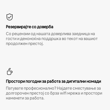
Резервирајте со доверба
Со рецензии од нашата доверлива заедница на
гости и деноноќна поддршка во текот на вашиот
продолжен престој.
Простори погодни за работа за дигитални номади
Патувате професионално? Најдете сместување за
долгорочен престој со брза wifi мрежа и простори
наменети за работа.