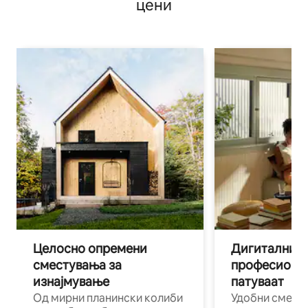
цени
Целосно опремени
Дигитални н
сместувања за
професиона
изнајмување
патуваат
Од мирни планински колиби
Удобни смест