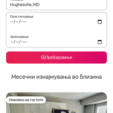
Кога резултатите се достапни, движете се со копчињата со 
Пристигнување
Заминување
Пребарување
Месечни изнајмувања во близина
Омилено на гостите
Омилено на гостите