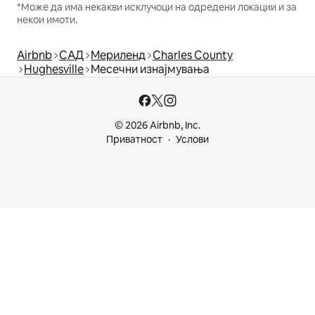
*Може да има некакви исклучоци на одредени локации и за
некои имоти.
Airbnb
САД
Мериленд
Charles County
Hughesville
Месечни изнајмувања
© 2026 Airbnb, Inc.
Приватност
Услови