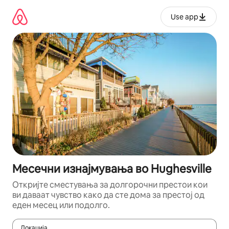
Прескокни
на
Use app
содржина
Месечни изнајмувања во Hughesville
Откријте сместувања за долгорочни престои кои
ви даваат чувство како да сте дома за престој од
еден месец или подолго.
Локација