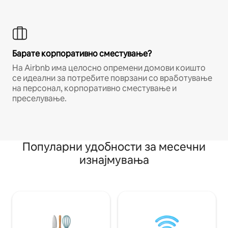
Барате корпоративно сместување?
На Airbnb има целосно опремени домови коишто
се идеални за потребите поврзани со вработување
на персонал, корпоративно сместување и
преселување.
Популарни удобности за месечни
изнајмувања