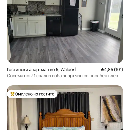
Гостински апартман во 6, Waldorf
Просечна оцен
4,86 (101)
Сосема нов! 1 спална соба апартман со посебен влез
Омилено на гостите
Меѓу најуспешните „Омилени на гостите“