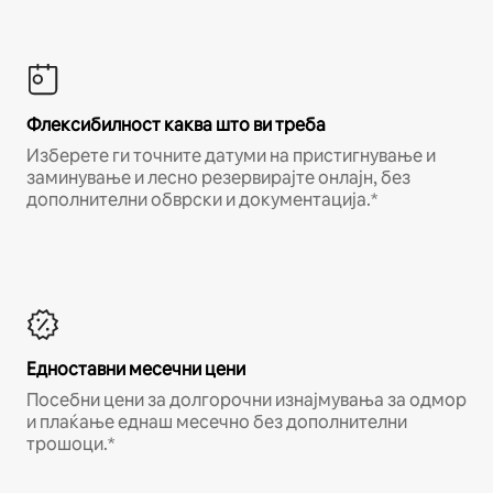
Флексибилност каква што ви треба
Изберете ги точните датуми на пристигнување и
заминување и лесно резервирајте онлајн, без
дополнителни обврски и документација.*
Едноставни месечни цени
Посебни цени за долгорочни изнајмувања за одмор
и плаќање еднаш месечно без дополнителни
трошоци.*