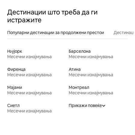
Дестинации што треба да ги
истражите
Популарни дестинации за продолжени престои
Дестинаци
Њујорк
Барселона
Месечни изнајмувања
Месечни изнајмувања
Фиренца
Атина
Месечни изнајмувања
Месечни изнајмувања
Мајами
Монтреал
Месечни изнајмувања
Месечни изнајмувања
Сиетл
Прикажи повеќе
Месечни изнајмувања