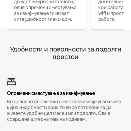
до удобни урбани станови,
дигитални ном
овие опремени сместувања
кои работат н
за изнајмување ги имаат
wifi и простор
сите удобности како дом.
работа.
Удобности и поволности за подолги
престои
Опремени сместувања за изнајмување
Во целосно опремените места за изнајмување има
кујна и удобности коишто ви се потребни за да
живеете удобно цел месец или подолго. Ова е
совршена алтернатива на поднаем.