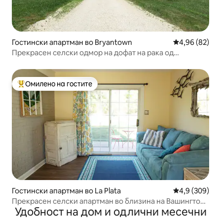
Гостински апартман во Bryantown
Просечна оце
4,96 (82)
Прекрасен селски одмор на дофат на рака од
Федерален округ Колумбија
Омилено на гостите
Меѓу најуспешните „Омилени на гостите“
Гостински апартман во La Plata
Просечна оце
4,9 (309)
Прекрасен селски апартман во близина на Вашингтон,
Удобност на дом и одлични месечни
Федерален округ Колумбија