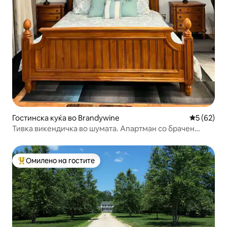
Гостинска куќа во Brandywine
Просечна 
5 (62)
Тивка викендичка во шумата. Апартман со брачен
кревет (широк 150-179 см).
Омилено на гостите
Меѓу најуспешните „Омилени на гостите“