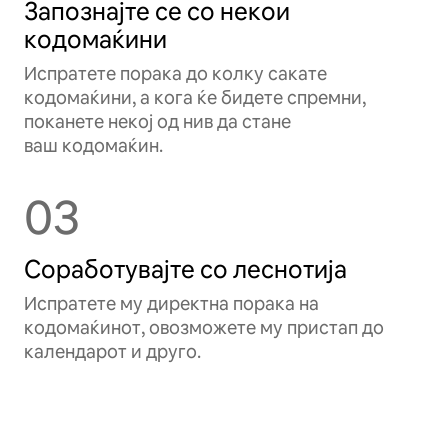
Запознајте се со некои
кодомаќини
Испратете порака до колку сакате
кодомаќини, а кога ќе бидете спремни,
поканете некој од нив да стане
ваш кодомаќин.
03
Соработувајте со леснотија
Испратете му директна порака на
кодомаќинот, овозможете му пристап до
календарот и друго.