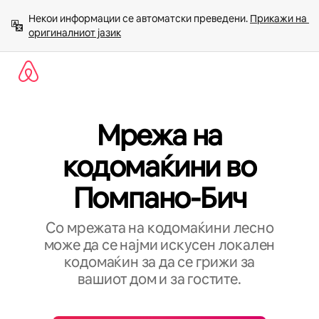
Прескокни
Некои информации се автоматски преведени. 
Прикажи на 
на
оригиналниот јазик
содржина
Мрежа на
кодомаќини во
Помпано-Бич
Со мрежата на кодомаќини лесно
може да се најми искусен локален
кодомаќин за да се грижи за
вашиот дом и за гостите.