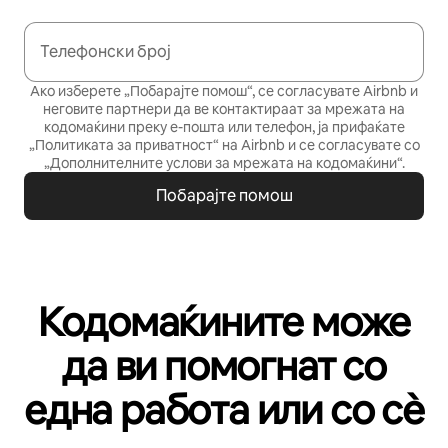
Телефонски број
Ако изберете „Побарајте помош“, се согласувате Airbnb и
неговите партнери да ве контактираат за мрежата на
кодомаќини преку е-пошта или телефон, ја прифаќате
„Политиката за приватност“
на Airbnb и се согласувате со
„Дополнителните услови за мрежата на кодомаќини“
.
Побарајте помош
Кодомаќините може
да ви помогнат со
една работа или со сѐ