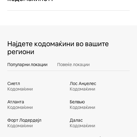
Најдете кодомаќини во вашите
региони
Популарни локации
Повеќе локации
Сиетл
Лос Анџелес
Кодомаќини
Кодомаќини
Атланта
Белвью
Кодомаќини
Кодомаќини
Форт Лодердејл
Далас
Кодомаќини
Кодомаќини