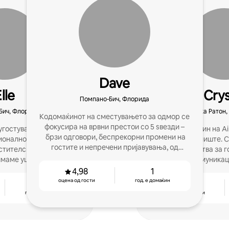
Dave
lle
Crys
Помпано-Бич, Флорида
Бич, Флорида
Бока Ратон
Кодомаќинот на сместувањето за одмор се
фокусира на врвни престои со 5 ѕвезди –
угостувањето, со над 6
Јас сум домаќин на Ai
брзи одговори, беспрекорни промени на
ионално и успешно
основно училиште. 
гостите и непречени пријавувања, од
тителски услуги и со
одлични искуства за г
првичното прашање до одличната
маме уште многу :)
со јасната комуникац
рецензија!
4,98
1
оцена од гости
год. е домаќин
5
5,0
год. е домаќин
оцена од гости