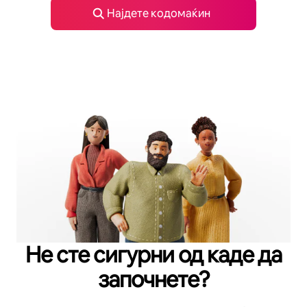
Најдете кодомаќин
Не сте сигурни од каде да
започнете?