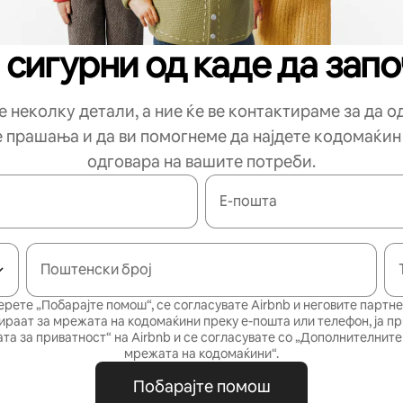
 сигурни од каде да зап
 неколку детали, а ние ќе ве контактираме за да 
е прашања и да ви помогнеме да најдете кодомаќин
одговара на вашите потреби.
Е-пошта
Поштенски број
ерете „Побарајте помош“, се согласувате Airbnb и неговите партне
ираат за мрежата на кодомаќини преку е-пошта или телефон, ја п
та за приватност“
на Airbnb и се согласувате со
„Дополнителните 
мрежата на кодомаќини“
.
Побарајте помош