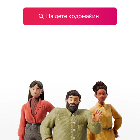
Најдете кодомаќин