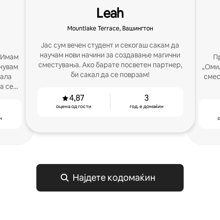
Leah
Mountlake Terrace, Вашингтон
Јас сум вечен студент и секогаш сакам да
научам нови начини за создавање магични
. Имам
П
сместувања. Ако барате посветен партнер,
чнувам
„Омил
би сакал да се поврзам!
мала
смес
а се
4,87
3
оцена од гости
год. е домаќин
н
о
Најдете кодомаќин