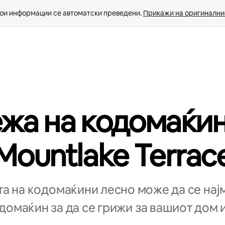
ои информации се автоматски преведени. 
Прикажи на оригиналнио
жа на кодомаќин
Mountlake Terrac
а на кодомаќини лесно може да се нај
омаќин за да се грижи за вашиот дом и