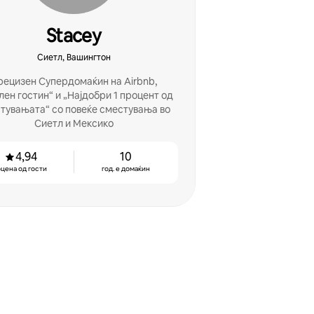
Stacey
Сиетл, Вашингтон
рецизен Супердомаќин на Airbnb,
ен гостин“ и „Најдобри 1 процент од
тувањата“ со повеќе сместувања во
Сиетл и Мексико
4,94
10
цена од гости
год. е домаќин