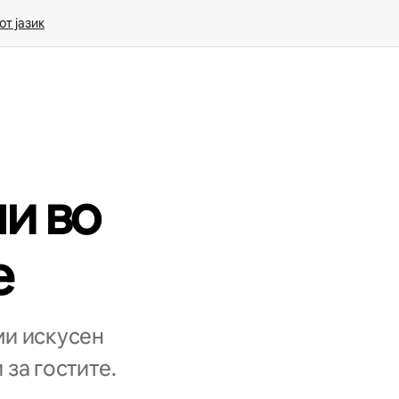
т јазик
и во
e
ми искусен
 за гостите.