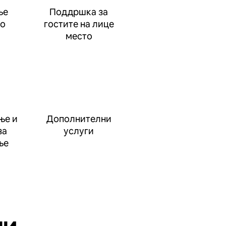
ње
Поддршка за
до
гостите на лице
место
ње и
Дополнителни
за
услуги
ње