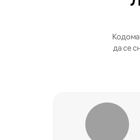
Л
Кодомаќ
да се с