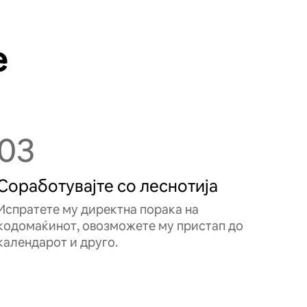
е
03
Соработувајте со леснотија
Испратете му директна порака на
кодомаќинот, овозможете му пристап до
календарот и друго.