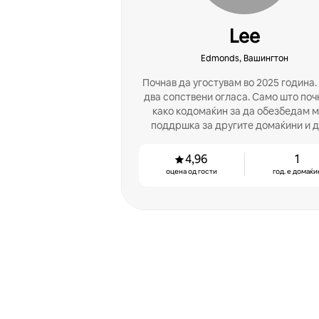
Lee
Edmonds, Вашингтон
Почнав да угостувам во 2025 година
два сопствени огласа. Само што по
како кодомаќин за да обезбедам 
поддршка за другите домаќини и д
поврзам со други луѓе.
4,96
1
оцена од гости
год. е домаќи