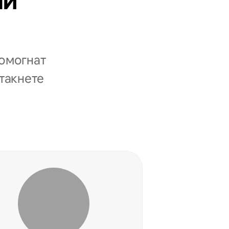
ни
помогнат
стакнете