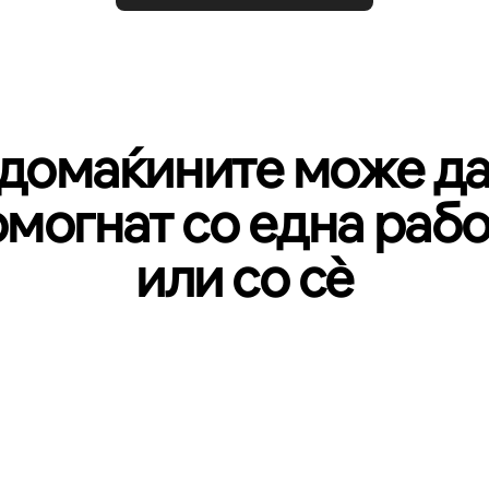
домаќините може да
омогнат со една рабо
или со сѐ