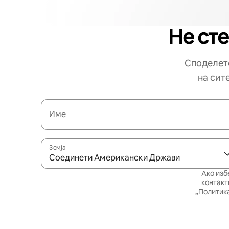
Не сте
Споделете
на сит
Име
Земја
Соединети Американски Држави
Ако изб
контакт
„Политика