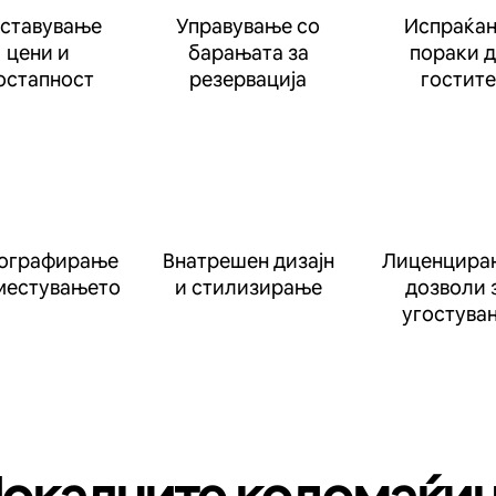
ставување
Управување со
Испраќа
цени и
барањата за
пораки 
остапност
резервација
гостите
ографирање
Внатрешен дизајн
Лиценцира
местувањето
и стилизирање
дозволи 
угостува