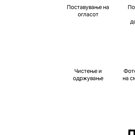
Поставување на
По
огласот
д
Чистење и
Фот
одржување
на с