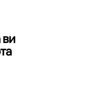
 ви
та