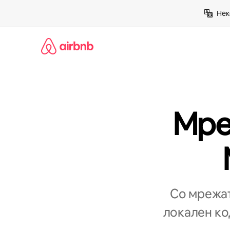
Прескокни
Нек
на
содржина
Мре
Со мрежат
локален код