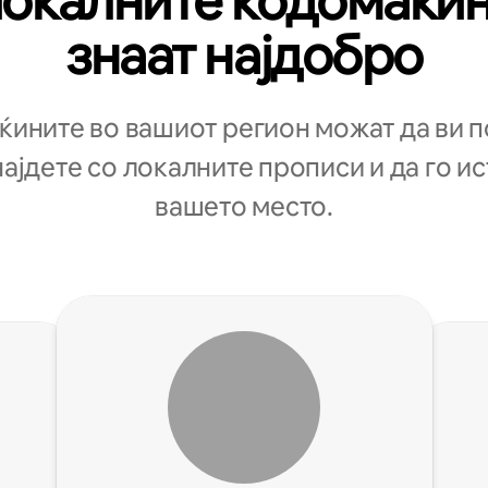
окалните кодомаќи
знаат најдобро
ините во вашиот регион можат да ви 
најдете со локалните прописи и да го и
вашето место.