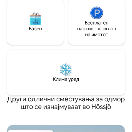
Бесплатен
Базен
паркинг во склоп
на имотот
Клима уред
Други одлични сместувања за одмор
што се изнајмуваат во Hössjö