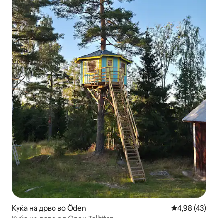
Куќа на дрво во Öden
Просечна оце
4,98 (43)