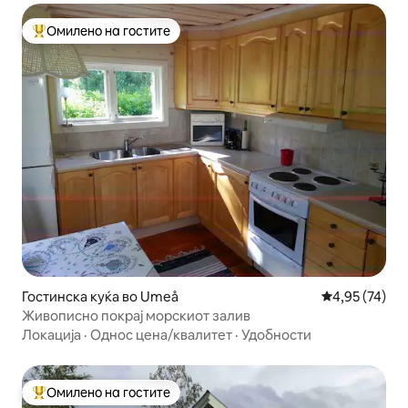
Омилено на гостите
Меѓу најуспешните „Омилени на гостите“
Гостинска куќа во Umeå
Просечна оце
4,95 (74)
Живописно покрај морскиот залив
Локација
·
Однос цена/квалитет
·
Удобности
Омилено на гостите
Меѓу најуспешните „Омилени на гостите“