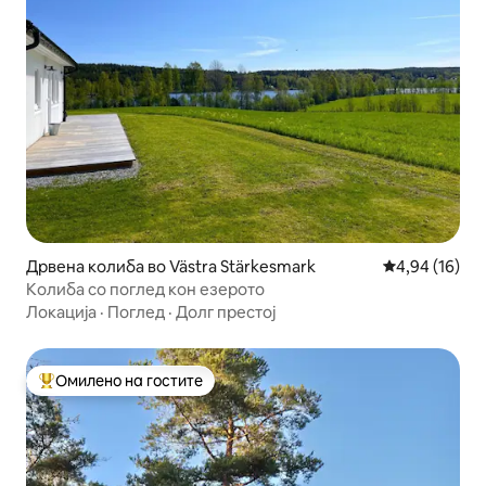
Дрвена колиба во Västra Stärkesmark
Просечна оце
4,94 (16)
Колиба со поглед кон езерото
Локација
·
Поглед
·
Долг престој
Омилено на гостите
Меѓу најуспешните „Омилени на гостите“