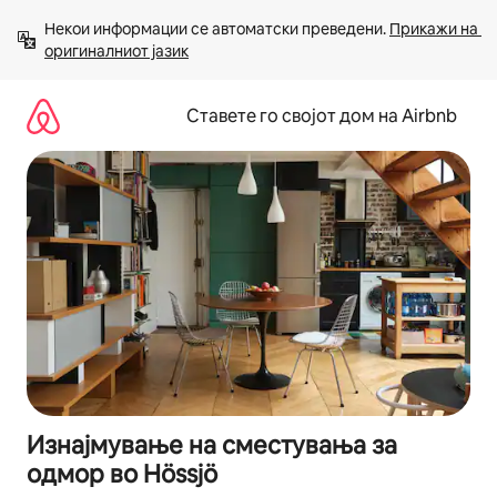
Прескокни
Некои информации се автоматски преведени. 
Прикажи на 
на
оригиналниот јазик
содржина
Ставете го својот дом на Airbnb
Изнајмување на сместувања за
одмор во Hössjö