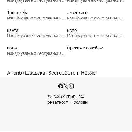
Изнајмување сместувања за одмор
Изнајмување сместувања за одмор
Трондхејм
Јивескиле
Изнајмување сместувања за одмор
Изнајмување сместувања за одмор
Ванта
Еспо
Изнајмување сместувања за одмор
Изнајмување сместувања за одмор
Бодø
Прикажи повеќе
Изнајмување сместувања за одмор
Airbnb
Шведска
Вестерботен
Hössjö
© 2026 Airbnb, Inc.
Приватност
Услови