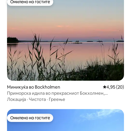
Омилено на гостите
Омилено на гостите
Миникуќа во Bockholmen
Просечна оце
4,95 (20)
Приморска идила во прекрасниот Бокхолмен,
Нордмалинг
Локација
·
Чистота
·
Греење
Омилено на гостите
Омилено на гостите