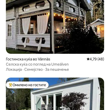
Гостинска куќа во Vännäs
Просечна оце
4,79 (48)
Селска куќа со поглед на Umeälven
Локација
·
Семејство
·
За пешачење
Омилено на гостите
Меѓу најуспешните „Омилени на гостите“