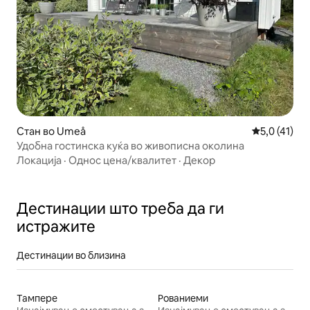
Стан во Umeå
Просечна оц
5,0 (41)
Удобна гостинска куќа во живописна околина
Локација
·
Однос цена/квалитет
·
Декор
Дестинации што треба да ги
истражите
Дестинации во близина
Тампере
Рованиеми