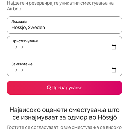
Најдете и резервирајте уникатни сместувања на
Airbnb
Локација
Кога резултатите се достапни, движете се со копчињата со 
Пристигнување
Заминување
Пребарување
Највисоко оценети сместувања што
се изнајмуваат за одмор во Hössjö
Гостите се согласуваат: овие сместувања се високо