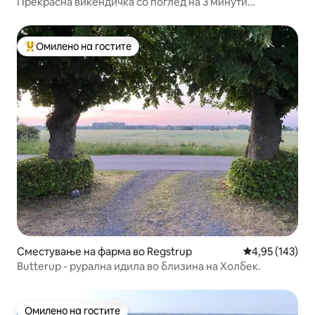
Прекрасна викендичка со поглед на 3 минути
пешачење од плажа
Омилено на гостите
Меѓу најуспешните „Омилени на гостите“
Сместување на фарма во Regstrup
Просечна оцен
4,95 (143)
Butterup - рурална идила во близина на Холбек.
Омилено на гостите