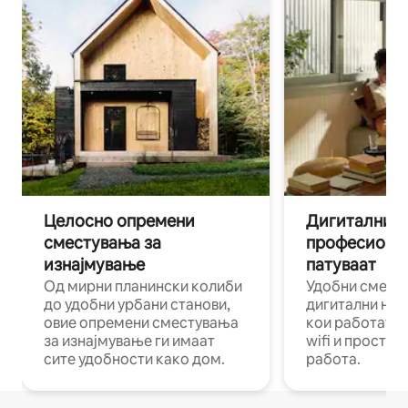
Целосно опремени
Дигитални н
сместувања за
професиона
изнајмување
патуваат
Од мирни планински колиби
Удобни смест
до удобни урбани станови,
дигитални ном
овие опремени сместувања
кои работат н
за изнајмување ги имаат
wifi и простор
сите удобности како дом.
работа.