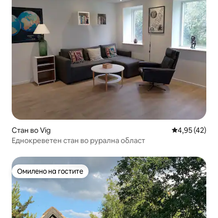
Стан во Vig
Просечна оце
4,95 (42)
Еднокреветен стан во рурална област
Омилено на гостите
Омилено на гостите