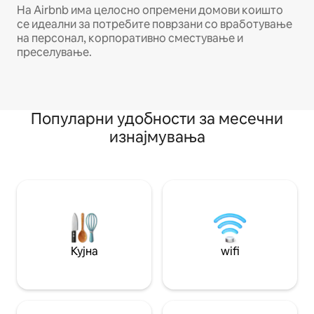
На Airbnb има целосно опремени домови коишто
се идеални за потребите поврзани со вработување
на персонал, корпоративно сместување и
преселување.
Популарни удобности за месечни
изнајмувања
Кујна
wifi