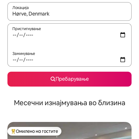
Локација
Кога резултатите се достапни, движете се со копчињата со 
Пристигнување
Заминување
Пребарување
Месечни изнајмувања во близина
Омилено на гостите
Меѓу најуспешните „Омилени на гостите“