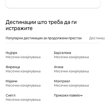
Дестинации што треба да ги
истражите
Популарни дестинации за продолжени престои
Дестинаци
Њујорк
Барселона
Месечни изнајмувања
Месечни изнајмувања
Фиренца
Атина
Месечни изнајмувања
Месечни изнајмувања
Мајами
Монтреал
Месечни изнајмувања
Месечни изнајмувања
Сиетл
Прикажи повеќе
Месечни изнајмувања