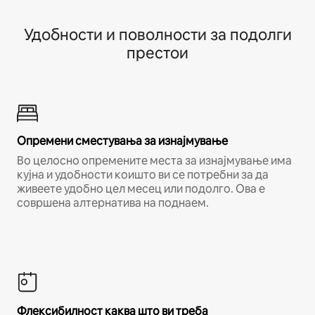
Удобности и поволности за подолги
престои
Опремени сместувања за изнајмување
Во целосно опремените места за изнајмување има
кујна и удобности коишто ви се потребни за да
живеете удобно цел месец или подолго. Ова е
совршена алтернатива на поднаем.
Флексибилност каква што ви треба