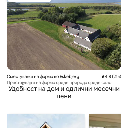
Омилено на гостите
Сместување на фарма во Eskebjerg
Просечна оце
4,8 (215)
Престојувајте на фарма среде природа среде село.
Удобност на дом и одлични месечни
цени