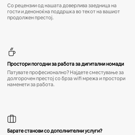
Со рецензии од нашата доверлива заедница на
гости и деноноќна поддршка во текот на вашиот
продолжен престој.
Простори погодни за работа за дигитални номади
Патувате професионално? Најдете сместување за
долгорочен престој со брза wifi мрежа и простори
наменети за работа.
Барате станови со дополнителни услуги?