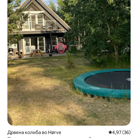
Дрвена колиба во Hørve
Просечна оце
4,97 (36)