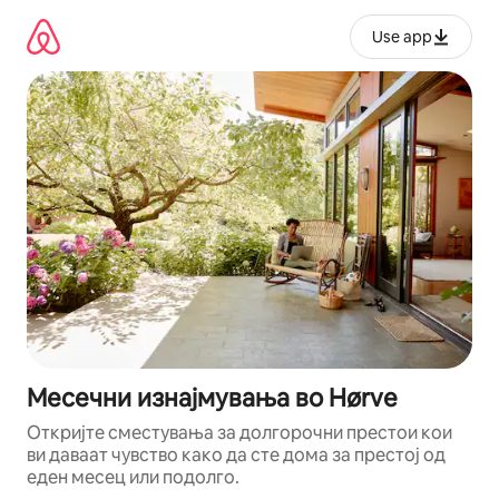
Прескокни
на
Use app
содржина
Месечни изнајмувања во Hørve
Откријте сместувања за долгорочни престои кои
ви даваат чувство како да сте дома за престој од
еден месец или подолго.