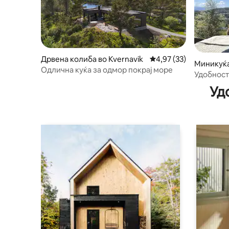
Дрвена колиба во Kvernavik
Просечна оцена: 4,97
4,97 (33)
Миникуќа
Одлична куќа за одмор покрај море
Удобност
природа -
Уд