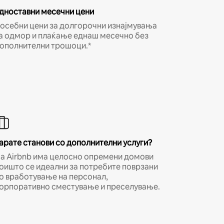
дноставни месечни цени
осебни цени за долгорочни изнајмувања
а одмор и плаќање еднаш месечно без
ополнителни трошоци.*
арате станови со дополнителни услуги?
а Airbnb има целосно опремени домови
оишто се идеални за потребите поврзани
о вработување на персонал,
орпоративно сместување и преселување.