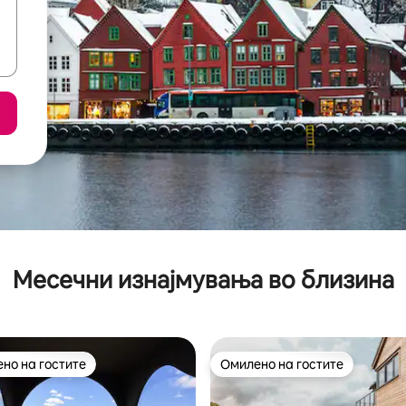
Месечни изнајмувања во близина
но на гостите
Омилено на гостите
јуспешните „Омилени на гостите“
Омилено на гостите