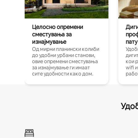
Целосно опремени
Диги
сместувања за
про
изнајмување
пату
Од мирни планински колиби
Удоб
до удобни урбани станови,
диги
овие опремени сместувања
кои 
за изнајмување ги имаат
wifi 
сите удобности како дом.
рабо
Удоб