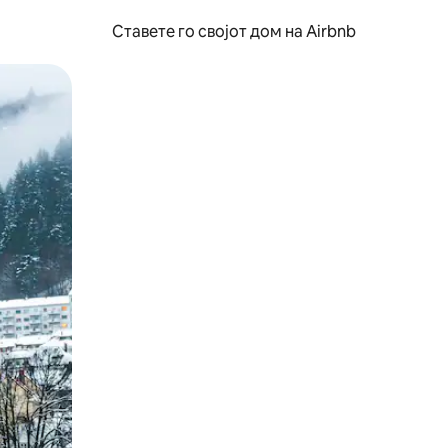
Ставете го својот дом на Airbnb
ње или со лизгање.