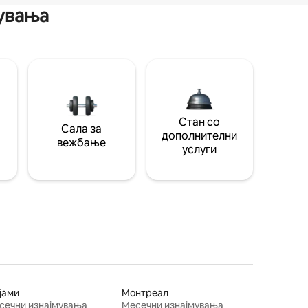
мувања
Стан со
Сала за
дополнителни
вежбање
услуги
јами
Монтреал
сечни изнајмувања
Месечни изнајмувања