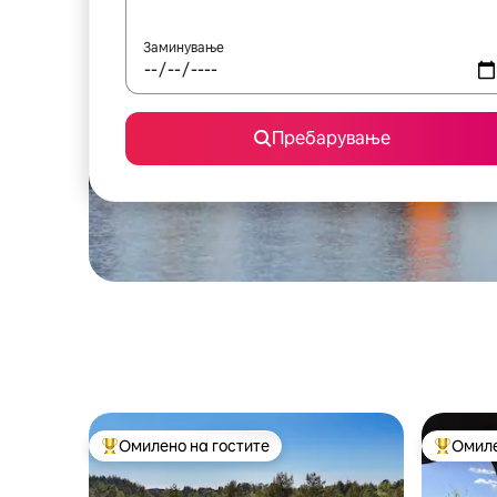
Заминување
Пребарување
Омилено на гостите
Омиле
Меѓу најуспешните „Омилени на гостите“
Меѓу на