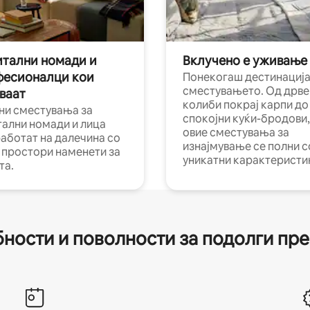
тални номади и
Вклучено е уживање
фесионалци кои
Понекогаш дестинација
сместувањето. Од дрве
ваат
колиби покрај карпи до
ни сместувања за
спокојни куќи-бродови,
тални номади и лица
овие сместувања за
работат на далечина со
изнајмување се полни с
и простори наменети за
уникатни карактеристи
та.
ности и поволности за подолги пр