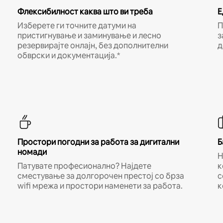
Флексибилност каква што ви треба
Е
Изберете ги точните датуми на
П
пристигнување и заминување и лесно
з
резервирајте онлајн, без дополнителни
д
обврски и документација.*
Простори погодни за работа за дигитални
Б
номади
Н
Патувате професионално? Најдете
к
сместување за долгорочен престој со брза
с
wifi мрежа и простори наменети за работа.
к