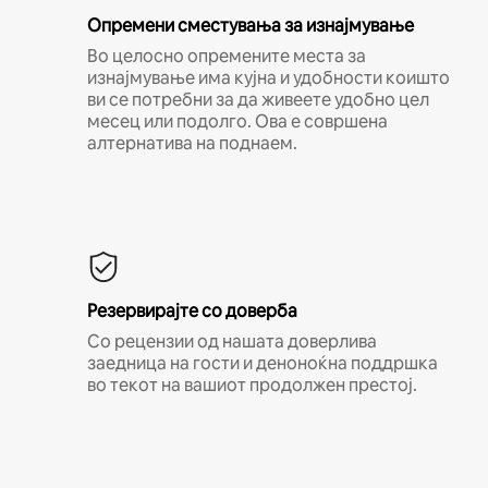
Опремени сместувања за изнајмување
Во целосно опремените места за
изнајмување има кујна и удобности коишто
ви се потребни за да живеете удобно цел
месец или подолго. Ова е совршена
алтернатива на поднаем.
Резервирајте со доверба
Со рецензии од нашата доверлива
заедница на гости и деноноќна поддршка
во текот на вашиот продолжен престој.