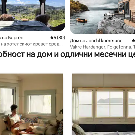
 од 5, 33 рецензии
 во Берген
Просечна оцена: 5 од 5, 30 рецензии
5 (30)
Дом во Jondal kommune
П
 на хотелскиот кревет среде
Vakre Hardanger, Folgefonna, T
 Birdbox Bergen
обност на дом и одлични месечни ц
Jondal