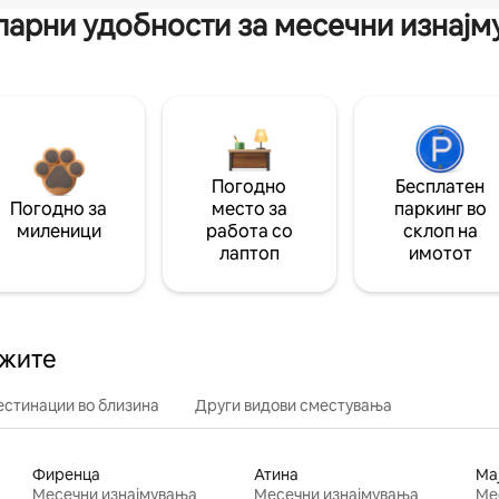
арни удобности за месечни изнај
Погодно
Бесплатен
Погодно за
место за
паркинг во
миленици
работа со
склоп на
лаптоп
имотот
ажите
естинации во близина
Други видови сместувања
Фиренца
Атина
Ма
Месечни изнајмувања
Месечни изнајмувања
Ме