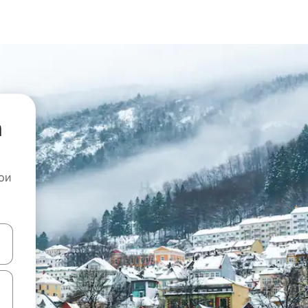
а
ои
копчињата со стрелки нагоре и надолу или истражувајте со допира