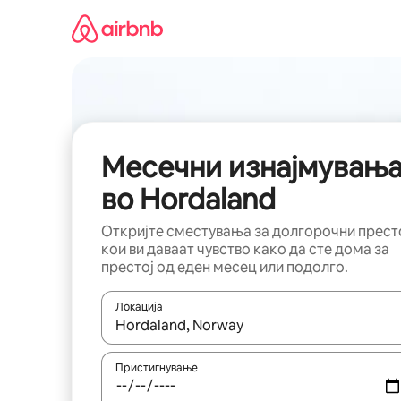
Прескокни
на
содржина
Месечни изнајмувањ
во Hordaland
Откријте сместувања за долгорочни прест
кои ви даваат чувство како да сте дома за
престој од еден месец или подолго.
Локација
Кога резултатите се достапни, движете се со 
Пристигнување