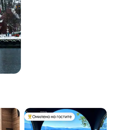
Омилено на гостите
Меѓу најуспешните „Омилени на гостите“