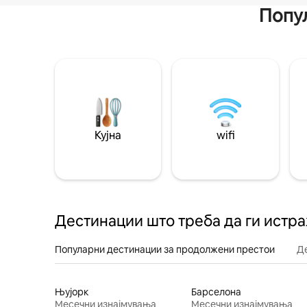
Попул
Кујна
wifi
Дестинации што треба да ги истр
Популарни дестинации за продолжени престои
Д
Њујорк
Барселона
Месечни изнајмувања
Месечни изнајмувања