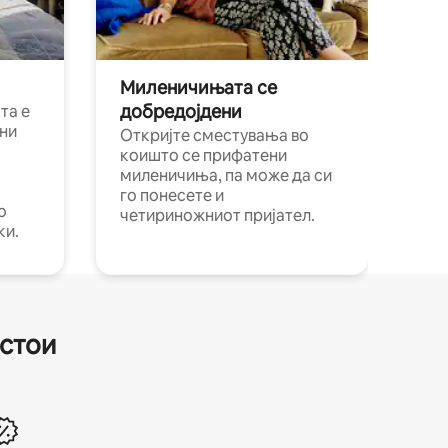
Миленичињата се
добредојдени
та е
ни
Откријте сместувања во
коишто се прифатени
миленичиња, па може да си
го понесете и
о
четириножниот пријател.
ки.
естои