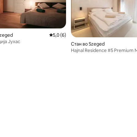
Szeged
Просечна оцена: 5,0 од 5, 6 рецензии
5,0 (6)
ија Јухас
Стан во Szeged
Hajnal Residence #5 Premium M
 од 5, 14 рецензии