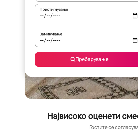
Пристигнување
Заминување
Пребарување
Највисоко оценети сме
Гостите се согласув