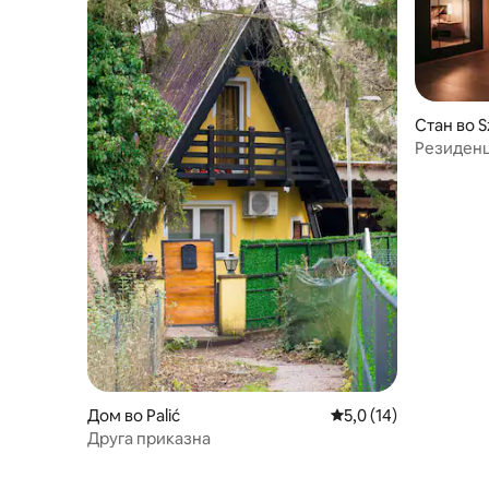
Стан во 
Резиденц
Дом во Palić
Просечна оцена: 5,0
5,0 (14)
Друга приказна