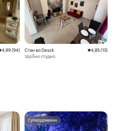
Просечна оцена: 4,99 од 5, 94 рецензии
4,99 (94)
Стан во Deszk
Просечна оцена: 4,85
4,85 (13)
Удобно студио
Супердомаќин
Супердомаќин