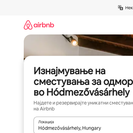
Прескокни
Нек
на
содржина
Изнајмување на
сместувања за одмор
во Hódmezővásárhely
Најдете и резервирајте уникатни сместува
на Airbnb
Локација
Кога резултатите се достапни, движете се со 