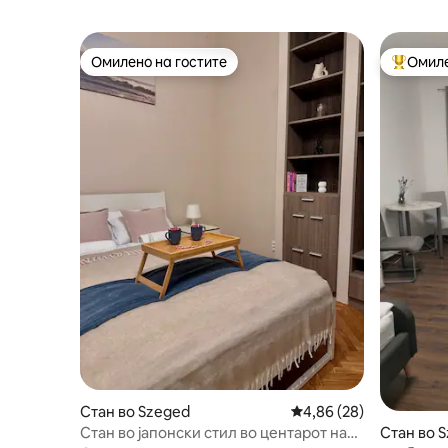
Омилено на гостите
Омиле
Омилено на гостите
Меѓу на
Стан во Szeged
Просечна оцена: 4,86
4,86 (28)
Стан во јапонски стил во центарот на
Стан во 