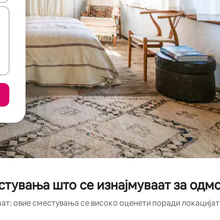
стувања што се изнајмуваат за одм
аат: овие сместувања се високо оценети поради локацијата