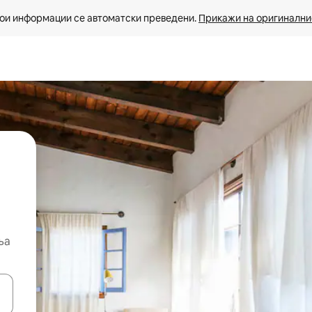
ои информации се автоматски преведени. 
Прикажи на оригиналнио
ња
копчињата со стрелки нагоре и надолу или истражувајте со допира