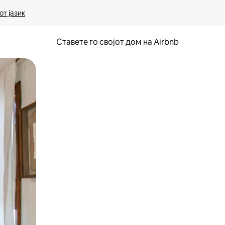
т јазик
Ставете го својот дом на Airbnb
ње или со лизгање.