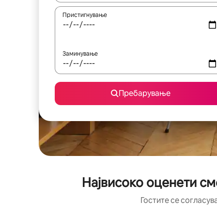
Пристигнување
Заминување
Пребарување
Највисоко оценети см
Гостите се согласув