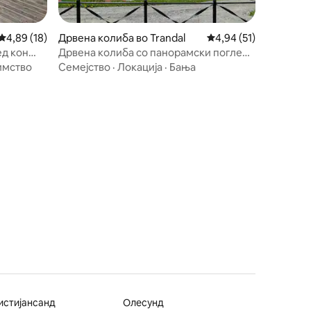
Просечна оцена: 4,89 од 5, 18 рецензии
4,89 (18)
Дрвена колиба во Trandal
Просечна оцена: 4,94
4,94 (51)
ед кон
Дрвена колиба со панорамски поглед
кон Hjørundfjorden
имство
Семејство
·
Локација
·
Бања
истијансанд
Олесунд