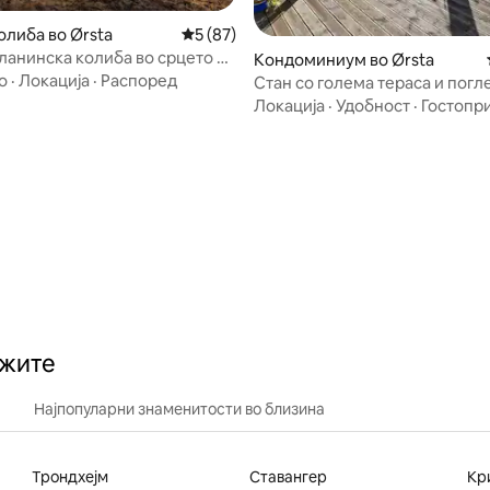
олиба во Ørsta
Просечна оцена: 5 од 5, 87 рецензии
5 (87)
ланинска колиба во срцето на
Кондоминиум во Ørsta
alpane.
о
·
Локација
·
Распоред
Стан со голема тераса и погл
фјорд.
Локација
·
Удобност
·
Гостопр
 од 5, 42 рецензии
ажите
Најпопуларни знаменитости во близина
Трондхејм
Ставангер
Кр