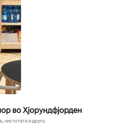
мор во Хјорундфјорден
, чистотата и друго.