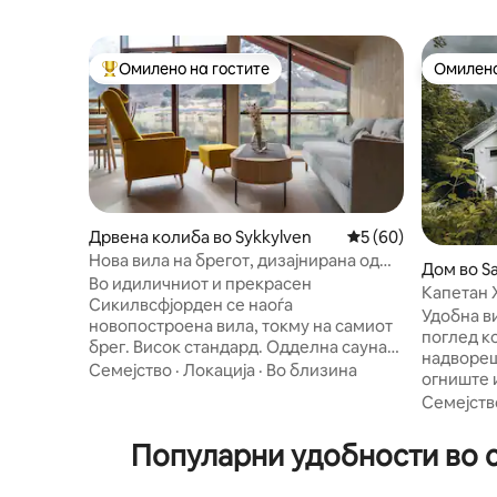
Омилено на гостите
Омилено
Меѓу најуспешните „Омилени на гостите“
Омилено
Дрвена колиба во Sykkylven
Просечна оцена: 5
5 (60)
Нова вила на брегот, дизајнирана од
Дом во S
архитект, со сауна
Во идиличниот и прекрасен
Капетан 
Сикилвсфјорден се наоѓа
Удобна в
новопостроена вила, токму на самиот
поглед к
брег. Висок стандард. Одделна сауна
надвореш
за слободно користење. Тивко, мирно,
Семејство
·
Локација
·
Во близина
огниште 
со фантастичен поглед на фјордот и
за 5-6 лица. Куќата се нао
Семејств
планините, 10 метри од брегот. 70 м2
метри од
плус голема соба на ниво на
Мала пес
Популарни удобности во с
пристаништето. Уникатен дизајн,
скара/на
големи прозорци и соби на повеќе
близина.
нивоа. Една спална соба со брачен