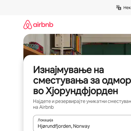
Прескокни
Нек
на
содржина
Изнајмување на
сместувања за одмор
во Хјорундфјорден
Најдете и резервирајте уникатни сместува
на Airbnb
Локација
Кога резултатите се достапни, движете се со 