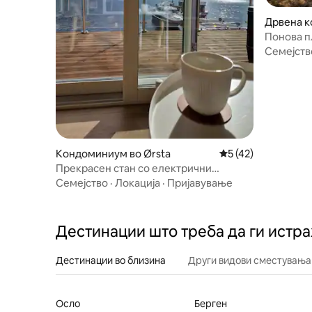
Дрвена к
Понова п
Sunnmørs
Семејств
Кондоминиум во Ørsta
Просечна оцена: 5
5 (42)
Прекрасен стан со електрични
автомобили на пристаништето Себо
Семејство
·
Локација
·
Пријавување
Дестинации што треба да ги истр
Дестинации во близина
Други видови сместувања
Осло
Берген