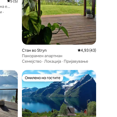
Просечна оцена: 5 од 5, 5 рецензии
5 (5)
на е
и
·
Стан во Stryn
Просечна оцена: 4,93
4,93 (43)
Панорамен апартман
Семејство
·
Локација
·
Пријавување
Омилено на гостите
Омилено на гостите