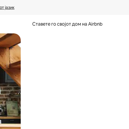
т јазик
Ставете го својот дом на Airbnb
ње или со лизгање.