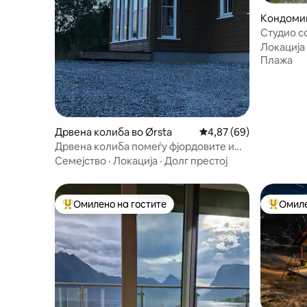
Кондомин
Студио с
простор
Локација
Плажа
Дрвена колиба во Ørsta
Просечна оцена: 4,87
4,87 (69)
Дрвена колиба помеѓу фјордовите и
планините во Sunnmøre за
Семејство
·
Локација
·
Долг престој
изнајмување
Омилено на гостите
Омиле
Меѓу најуспешните „Омилени на гостите“
Меѓу на