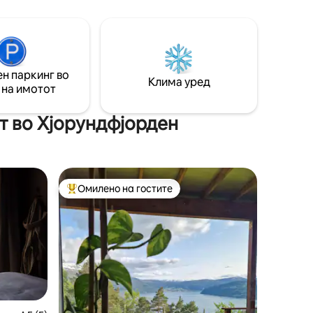
Сакса кои станаа многу популарни
према за
откако шерите од Непал направија
скалила низ Ура. Во последните
е,
неколку години, Urkeegga исто така
стана популарна туристичка
.
дестинација. Планините тука се исто
н паркинг во
часа
Клима уред
толку популарни за скијачите во зима
 на имотот
како и за планинарите во лето.
т во Хјорундфјорден
Омилено на гостите
Меѓу најуспешните „Омилени на гостите“