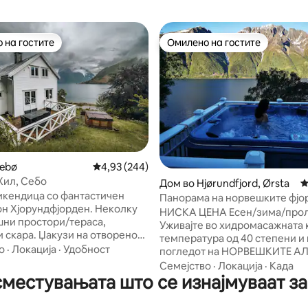
 на гостите
Омилено на гостите
 на гостите
Омилено на гостите
 од 5, 60 рецензии
æbø
Просечна оцена: 4,93 од 5, 244 рецензии
4,93 (244)
Хил, Себо
Дом во Hjørundfjord, Ørsta
П
икендица со фантастичен
Панорама на норвешките фјо
он Хјорундфјорден. Неколку
пониска цена есен/зима
НИСКА ЦЕНА Есен/зима/прол
ни простори/тераса,
Уживајте во хидромасажната 
и скара. Џакузи на отворено
температура од 40 степени и 
ѓа на 35
о
·
Локација
·
Удобност
погледот на НОРВЕШКИТЕ А
 паркингот на наклонет терен.
ФЈОРДОТ. Прекрасна нова реновирана
Семејство
·
Локација
·
Када
очна плажа и заеднички
местувањата што се изнајмуваат з
самостојна куќа со сите удоб
дворешен простор во
фантастичен поглед на Хјору
 400 метри до центарот на
и Сунморските Алпи. Краток 