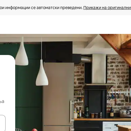
ои информации се автоматски преведени. 
Прикажи на оригиналнио
ња
копчињата со стрелки нагоре и надолу или истражувајте со допира