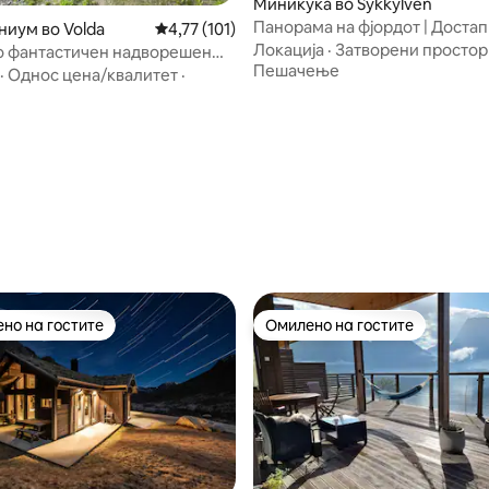
Миникуќа во Sykkylven
Панорама на фјордот | Достап
иум во Volda
Просечна оцена: 4,77 од 5, 101 рецензии
4,77 (101)
приватна сауна на фјордот
Локација
·
Затворени простор
о фантастичен надворешен
Пешачење
·
Однос цена/квалитет
·
 од 5, 69 рецензии
но на гостите
Омилено на гостите
јуспешните „Омилени на гостите“
Омилено на гостите