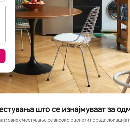
естувања што се изнајмуваат за од
аат: овие сместувања се високо оценети поради локацијата