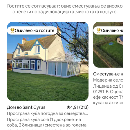
Гостите се согласуваат: овие сместувања се високо
оценети поради локацијата, чистотата и друго.
Омилено на гостите
Омилено на го
Меѓу најуспешните „Омилени на гостите“
Меѓу најуспешни
Сместување на ф
Montrose
Модерна селска к
поглед кон рекат
Лиценца од Совет
01291-F. Оцена C за енергетска
ефикасност The Henpen е модерна
куќа на активна 
Дом во Saint Cyrus
Просечна оцена: 4,91 од 5, 21
4,91 (213)
дел на Ангус, на
Пространа куќа погодна за семејства и
возење од Монтро
кучиња со поглед на море
погодности. Совршена за семејства со
Пространа куќа со 6 (1 двокреветна
4 пространи дво
соба, 2 близнаци) сместена во голема