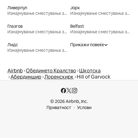
Ливерпул
Јорк
Изнајмување сместувања за одмор
Изнајмување сместувања за одмор
Глазгов
Belfast
Изнајмување сместувања за одмор
Изнајмување сместувања за одмор
Лидс
Прикажи повеќе
Изнајмување сместувања за одмор
Airbnb
Обединето Кралство
Шкотска
Абердиншир
Лоренскирк
Hill of Garvock
© 2026 Airbnb, Inc.
Приватност
Услови