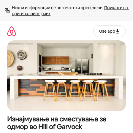
Прескокни
Некои информации се автоматски преведени. 
Прикажи на 
на
оригиналниот јазик
содржина
Use app
Изнајмување на сместувања за
одмор во Hill of Garvock