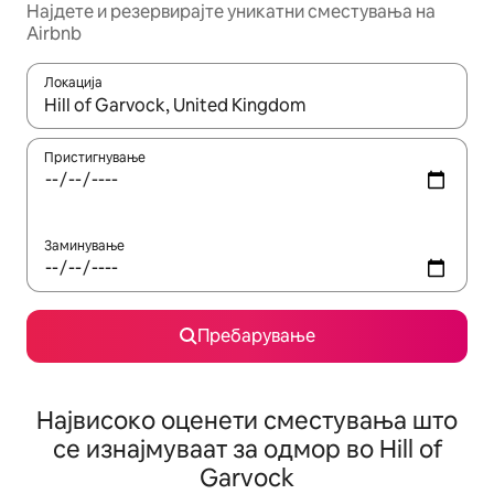
Најдете и резервирајте уникатни сместувања на
Airbnb
Локација
Кога резултатите се достапни, движете се со копчињата со 
Пристигнување
Заминување
Пребарување
Највисоко оценети сместувања што
се изнајмуваат за одмор во Hill of
Garvock