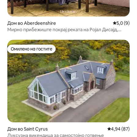
Дом во Aberdeenshire
Просечна о
5,0 (9)
Мирно прибежиште покрај реката на Ројал Дисајд,
Балатер
Омилено на гостите
Омилено на гостите
Дом во Saint Cyrus
Просечна оце
4,94 (87)
Луксузна викендица за самостојно готвење