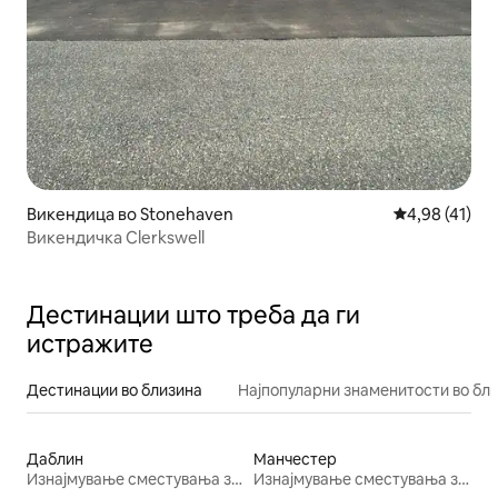
Викендица во Stonehaven
Просечна оце
4,98 (41)
Викендичка Clerkswell
Дестинации што треба да ги
истражите
Дестинации во близина
Најпопуларни знаменитости во бл
Даблин
Манчестер
Изнајмување сместувања за одмор
Изнајмување сместувања за одмор