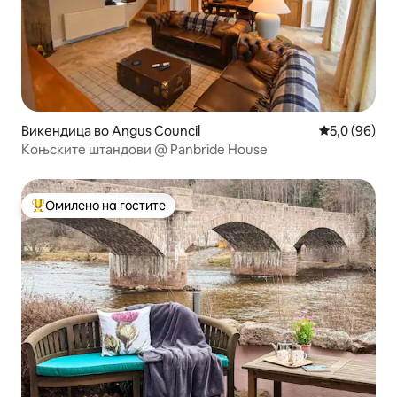
Викендица во Angus Council
Просечна оц
5,0 (96)
Коњските штандови @ Panbride House
Омилено на гостите
Меѓу најуспешните „Омилени на гостите“