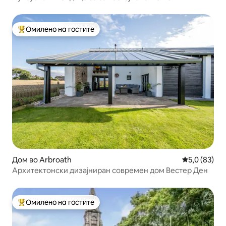
Омилено на гостите
Меѓу најуспешните „Омилени на гостите“
Дом во Arbroath
Просечна оц
5,0 (83)
Архитектонски дизајниран современ дом Вестер Ден
Омилено на гостите
Меѓу најуспешните „Омилени на гостите“