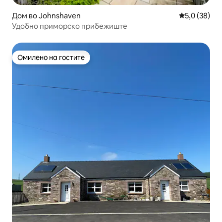
Дом во Johnshaven
Просечна оц
5,0 (38)
Удобно приморско прибежиште
Омилено на гостите
Омилено на гостите