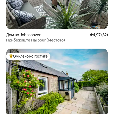
Дом во Johnshaven
Просечна оце
4,97 (32)
Прибежиште Harbour (Местото)
Омилено на гостите
Меѓу најуспешните „Омилени на гостите“