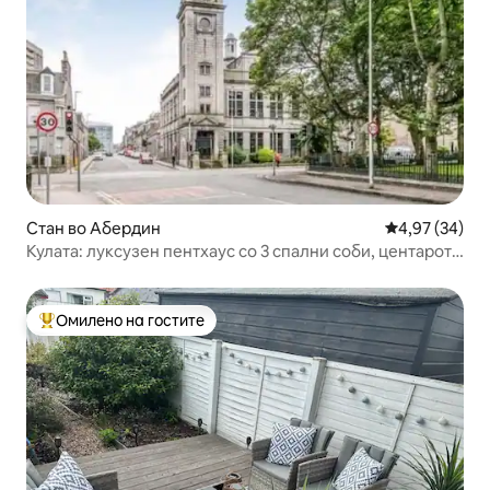
Стан во Абердин
Просечна оце
4,97 (34)
Кулата: луксузен пентхаус со 3 спални соби, центарот
на градот
Омилено на гостите
Меѓу најуспешните „Омилени на гостите“