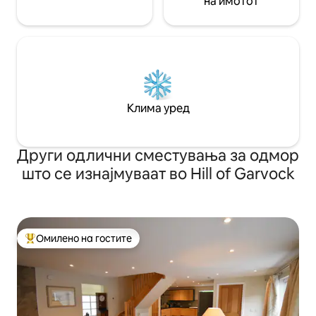
на имотот
Клима уред
Други одлични сместувања за одмор
што се изнајмуваат во Hill of Garvock
Омилено на гостите
Меѓу најуспешните „Омилени на гостите“