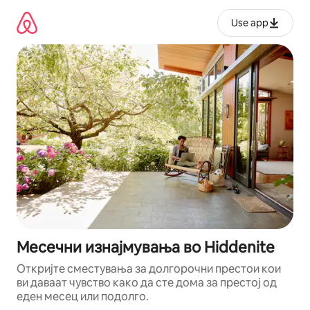
Прескокни
на
Use app
содржина
Месечни изнајмувања во Hiddenite
Откријте сместувања за долгорочни престои кои
ви даваат чувство како да сте дома за престој од
еден месец или подолго.