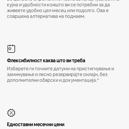
кујна и удобности коишто ви се потребни за да
живеете удобно цел месец или подолго. Ова е
совршена алтернатива на поднаем.
Флексибилност каква што ви треба
Изберете ги точните датуми на пристигнување и
заминување и лесно резервирајте онлајн, без
дополнителни обврски и документација.*
Едноставни месечни цени