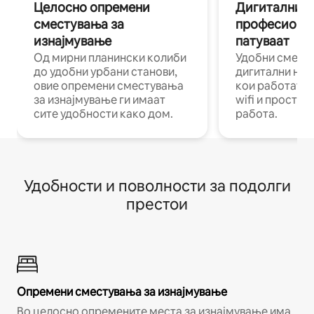
Целосно опремени
Дигитални н
сместувања за
професиона
изнајмување
патуваат
Од мирни планински колиби
Удобни смест
до удобни урбани станови,
дигитални ном
овие опремени сместувања
кои работат н
за изнајмување ги имаат
wifi и простор
сите удобности како дом.
работа.
Удобности и поволности за подолги
престои
Опремени сместувања за изнајмување
Во целосно опремените места за изнајмување има