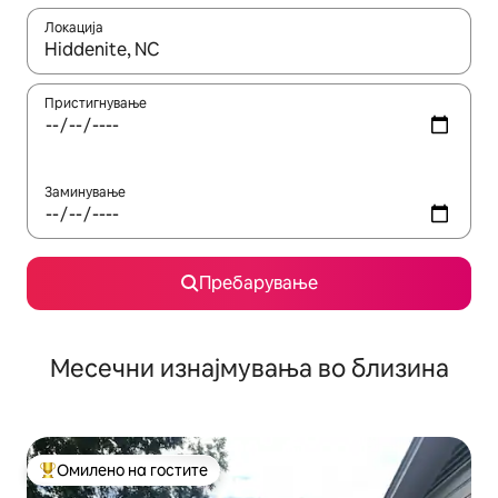
Локација
Кога резултатите се достапни, движете се со копчињата со 
Пристигнување
Заминување
Пребарување
Месечни изнајмувања во близина
Омилено на гостите
Меѓу најуспешните „Омилени на гостите“