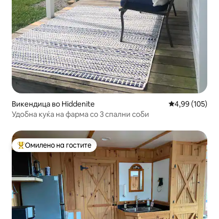
Викендица во Hiddenite
Просечна оцен
4,99 (105)
Удобна куќа на фарма со 3 спални соби
Омилено на гостите
Меѓу најуспешните „Омилени на гостите“