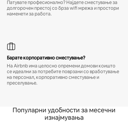
Патувате професионално? Најдете сместување за
долгорочен престој со брза wifi мрежа и простори
наменети за работа.
Барате корпоративно сместување?
На Airbnb има целосно опремени домови коишто
се идеални за потребите поврзани со вработување
на персонал, корпоративно сместување и
преселување.
Популарни удобности за месечни
изнајмувања