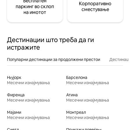
Бесплатен
Корпоративно
паркинг во склоп
сместување
на имотот
Дестинации што треба да ги
истражите
Популарни дестинации за продолжени престои
Дестинаци
Њујорк
Барселона
Месечни изнајмувања
Месечни изнајмувања
Фиренца
Атина
Месечни изнајмувања
Месечни изнајмувања
Мајами
Монтреал
Месечни изнајмувања
Месечни изнајмувања
Сиетл
Прикажи повеќе