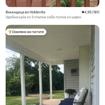
Викендица во Hiddenite
Просечна оцен
4,95 (181)
Удобна куќа со 3 спални соби полна со шарм.
Омилено на гостите
Меѓу најуспешните „Омилени на гостите“