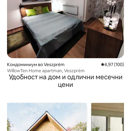
Кондоминиум во Veszprém
Просечна оцен
4,97 (100)
WillowTen Home apartman, Veszprém
Удобност на дом и одлични месечни
цени