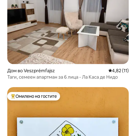
Дом во Veszprémfajsz
Просечна оце
4,82 (11)
Таги, семеен апартман за 6 лица - Ла Каса де Нидо
Омилено на гостите
Меѓу најуспешните „Омилени на гостите“