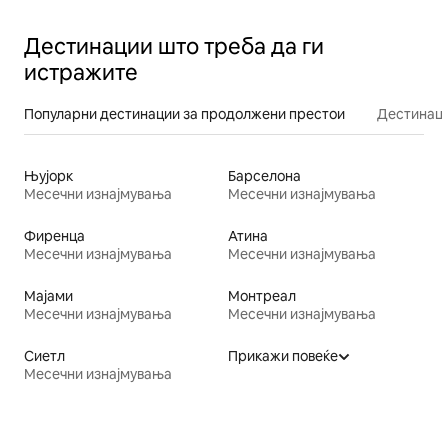
Дестинации што треба да ги
истражите
Популарни дестинации за продолжени престои
Дестинаци
Њујорк
Барселона
Месечни изнајмувања
Месечни изнајмувања
Фиренца
Атина
Месечни изнајмувања
Месечни изнајмувања
Мајами
Монтреал
Месечни изнајмувања
Месечни изнајмувања
Сиетл
Прикажи повеќе
Месечни изнајмувања