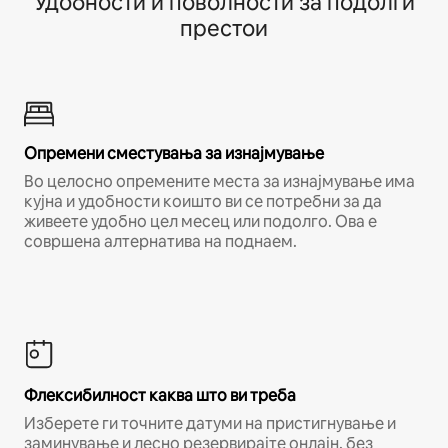
Удобности и поволности за подолги
престои
Опремени сместувања за изнајмување
Во целосно опремените места за изнајмување има
кујна и удобности коишто ви се потребни за да
живеете удобно цел месец или подолго. Ова е
совршена алтернатива на поднаем.
Флексибилност каква што ви треба
Изберете ги точните датуми на пристигнување и
заминување и лесно резервирајте онлајн, без