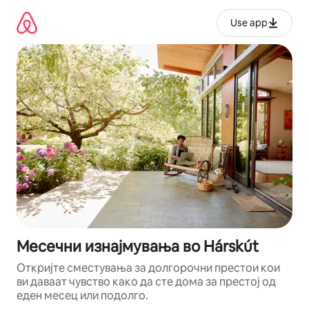
Прескокни
на
Use app
содржина
Месечни изнајмувања во Hárskút
Откријте сместувања за долгорочни престои кои
ви даваат чувство како да сте дома за престој од
еден месец или подолго.