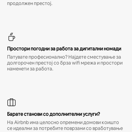
продолжен престој.
Простори погодни за работа за дигитални номади
Патувате професионално? Најдете сместување за
долгорочен престој со брза wifi мрежа и простори
наменети за работа.
Барате станови со дополнителни услуги?
На Airbnb има целосно опремени домови коишто
се идеални за потребите поврзани со вработување