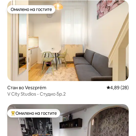
Омилено на гостите
Омилено на гостите
Стан во Veszprém
Просечна оце
4,89 (28)
V City Studios - Студио бр.2
Омилено на гостите
Меѓу најуспешните „Омилени на гостите“