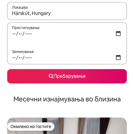
Локација
Кога резултатите се достапни, движете се со копчињата со 
Пристигнување
Заминување
Пребарување
Месечни изнајмувања во близина
Омилено на гостите
Омилено на гостите