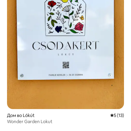
Дом во Lókút
Просечна 
5 (13)
Wonder Garden Lokut