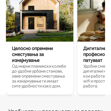
Целосно опремени
Дигитални н
сместувања за
професиона
изнајмување
патуваат
Од мирни планински колиби
Удобни смест
до удобни урбани станови,
дигитални ном
овие опремени сместувања
кои работат н
за изнајмување ги имаат
wifi и простор
сите удобности како дом.
работа.