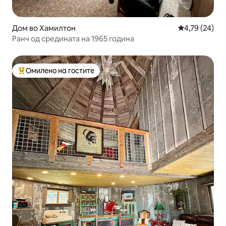
Дом во Хамилтон
Просечна оце
4,79 (24)
Ранч од средината на 1965 година
Омилено на гостите
Меѓу најуспешните „Омилени на гостите“