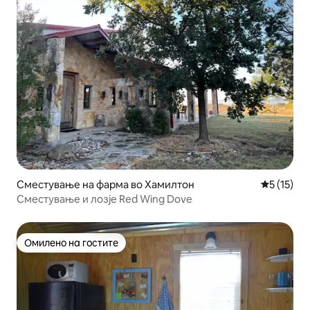
Сместување на фарма во Хамилтон
Просечна 
5 (15)
Сместување и лозје Red Wing Dove
Омилено на гостите
Омилено на гостите