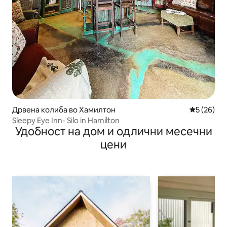
Дрвена колиба во Хамилтон
Просечна 
5 (26)
Sleepy Eye Inn- Silo in Hamilton
Удобност на дом и одлични месечни
цени