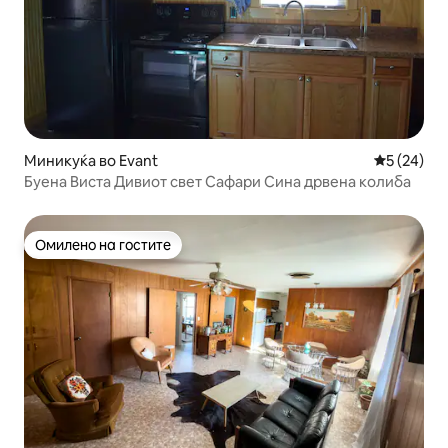
Миникуќа во Evant
Просечна 
5 (24)
Буена Виста Дивиот свет Сафари Сина дрвена колиба
Омилено на гостите
Омилено на гостите