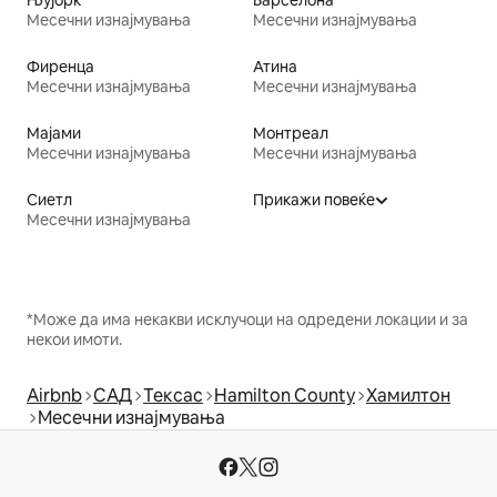
Њујорк
Барселона
Месечни изнајмувања
Месечни изнајмувања
Фиренца
Атина
Месечни изнајмувања
Месечни изнајмувања
Мајами
Монтреал
Месечни изнајмувања
Месечни изнајмувања
Сиетл
Прикажи повеќе
Месечни изнајмувања
*Може да има некакви исклучоци на одредени локации и за
некои имоти.
Airbnb
САД
Тексас
Hamilton County
Хамилтон
Месечни изнајмувања