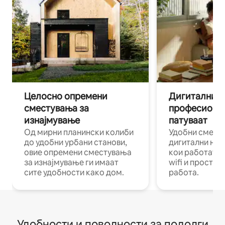
Целосно опремени
Дигитални н
сместувања за
професиона
изнајмување
патуваат
Од мирни планински колиби
Удобни смест
до удобни урбани станови,
дигитални ном
овие опремени сместувања
кои работат н
за изнајмување ги имаат
wifi и простор
сите удобности како дом.
работа.
Удобности и поволности за подолги