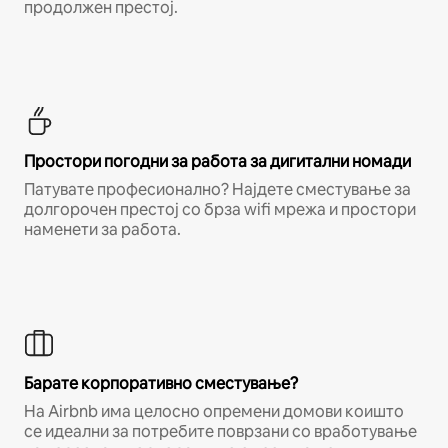
продолжен престој.
Простори погодни за работа за дигитални номади
Патувате професионално? Најдете сместување за
долгорочен престој со брза wifi мрежа и простори
наменети за работа.
Барате корпоративно сместување?
На Airbnb има целосно опремени домови коишто
се идеални за потребите поврзани со вработување