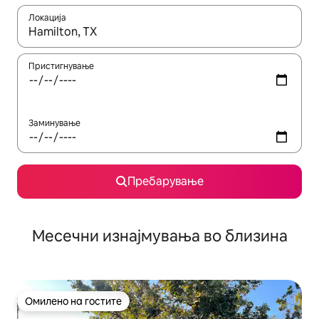
Локација
Кога резултатите се достапни, движете се со копчињата со 
Пристигнување
Заминување
Пребарување
Месечни изнајмувања во близина
Омилено на гостите
Омилено на гостите