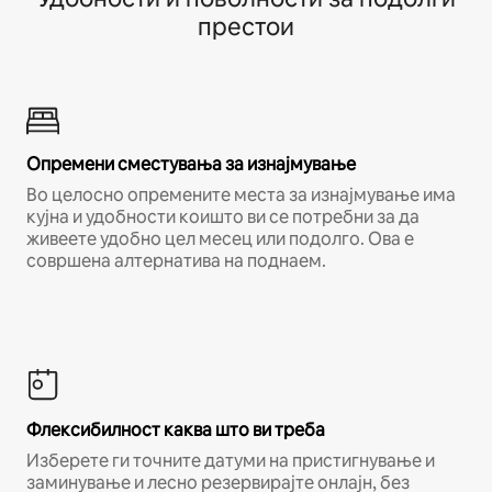
престои
Опремени сместувања за изнајмување
Во целосно опремените места за изнајмување има
кујна и удобности коишто ви се потребни за да
живеете удобно цел месец или подолго. Ова е
совршена алтернатива на поднаем.
Флексибилност каква што ви треба
Изберете ги точните датуми на пристигнување и
заминување и лесно резервирајте онлајн, без