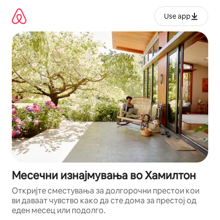
Прескокни
на
Use app
содржина
Месечни изнајмувања во Хамилтон
Откријте сместувања за долгорочни престои кои
ви даваат чувство како да сте дома за престој од
еден месец или подолго.