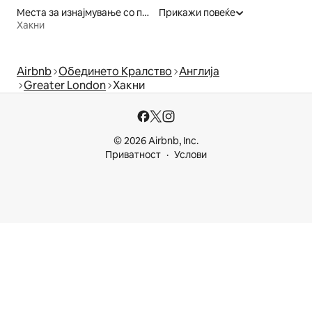
Места за изнајмување со појадок
Прикажи повеќе
Хакни
Airbnb
Обединето Кралство
Англија
Greater London
Хакни
© 2026 Airbnb, Inc.
Приватност
Услови