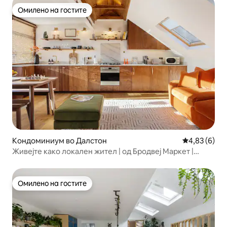
Омилено на гостите
Омилено на гостите
Кондоминиум во Далстон
Просечна оц
4,83 (6)
Живејте како локален жител | од Бродвеј Маркет |
Хакни
Омилено на гостите
Омилено на гостите