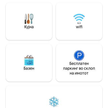
класичен мебел и
насекаде. Топло,
карактер, нуди 
близина на Далст
најдобрите кафул
Источен Лондон. 
Кујна
wifi
градина.
Бесплатен
Базен
паркинг во склоп
на имотот