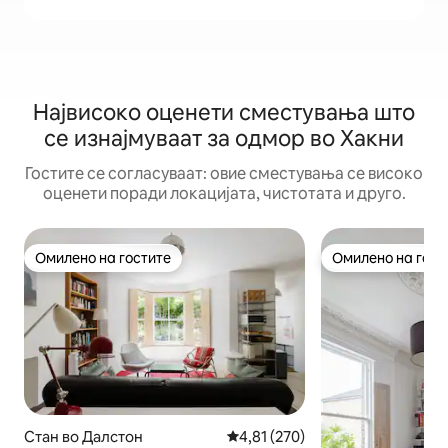
Највисоко оценети сместувања што
се изнајмуваат за одмор во Хакни
Гостите се согласуваат: овие сместувања се високо
оценети поради локацијата, чистотата и друго.
Омилено на гостите
Омилено на гост
Омилено на гостите
Омилено на гост
Стан во Далстон
Просечна оцена: 4,81 од 5, 27
4,81 (270)