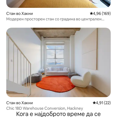
Стан во Хакни
Просечна оцен
4,96 (169)
Модерен просторен стан со градина во централен
Хакни
Стан во Хакни
Просечна оце
4,91 (22)
Chic 1BD Warehouse Conversion, Hackney
Кога е најдоброто време да се