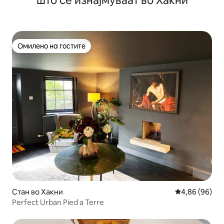
што се изнајмуваат во Хакни
Омилено на гостите
Омилено на гостите
Стан во Хакни
Просечна оце
4,86 (96)
Perfect Urban Pied a Terre