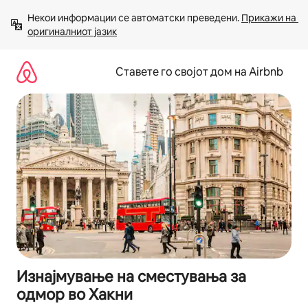
Прескокни
Некои информации се автоматски преведени. 
Прикажи на 
на
оригиналниот јазик
содржина
Ставете го својот дом на Airbnb
Изнајмување на сместувања за
одмор во Хакни