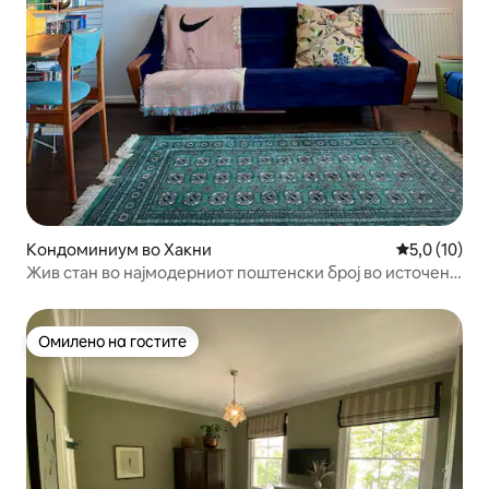
Кондоминиум во Хакни
Просечна оц
5,0 (10)
Жив стан во најмодерниот поштенски број во источен
Лондон
Омилено на гостите
Омилено на гостите