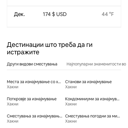
Дек.
174 $ USD
44 °F
Дестинации што треба да ги
истражите
Други видови сместувања
Најпопуларни знаменитости во 
Места за изнајмување со хидромасажна када
Станови за изнајмување
Хакни
Хакни
Поткровје за изнајмување
Кондоминиуми за изнајмување
Хакни
Хакни
Сместувања за изнајмување погодни за семејства
Сместувања погодни за миленичиња
Хакни
Хакни