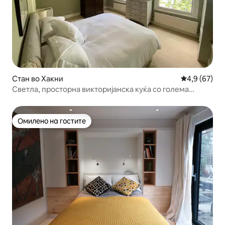
Стан во Хакни
Просечна оц
4,9 (67)
Светла, просторна викторијанска куќа со голема
градина
Омилено на гостите
Омилено на гостите