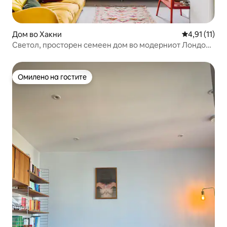
Дом во Хакни
Просечна оце
4,91 (11)
Светол, просторен семеен дом во модерниот Лондон
Филдс
Омилено на гостите
Омилено на гостите