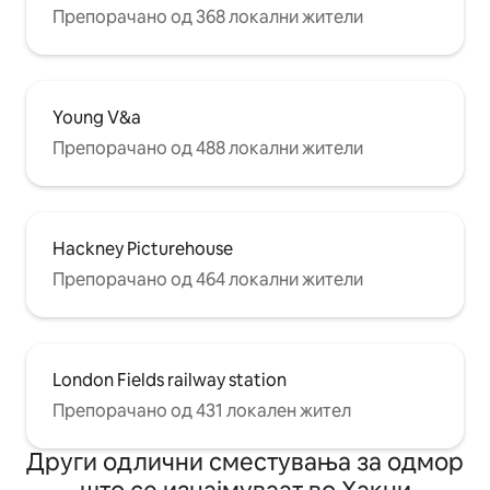
Препорачано од 368 локални жители
Young V&a
Препорачано од 488 локални жители
Hackney Picturehouse
Препорачано од 464 локални жители
London Fields railway station
Препорачано од 431 локален жител
Други одлични сместувања за одмор