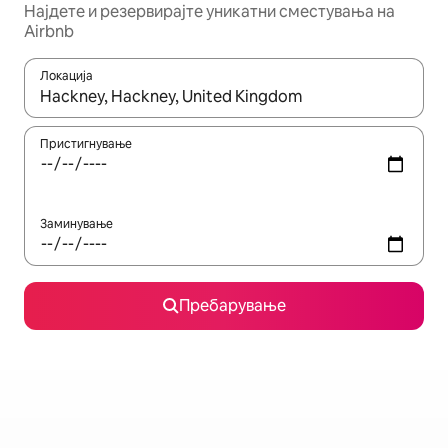
Најдете и резервирајте уникатни сместувања на
Airbnb
Локација
Кога резултатите се достапни, движете се со копчињата со 
Пристигнување
Заминување
Пребарување