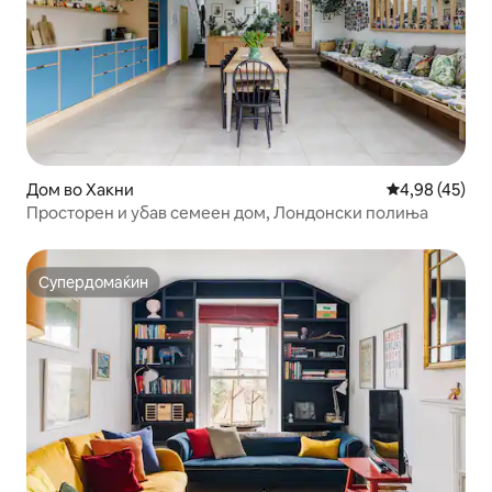
Дом во Хакни
Просечна оце
4,98 (45)
Просторен и убав семеен дом, Лондонски полиња
Супердомаќин
Супердомаќин