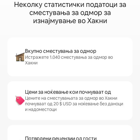
Неколку статистички податоци за
сместувања за одмор за
изнајмување во Хакни
Вкупно сместувања за одмор
Истражете 1.040 сместувања за одмор во
Хакни
Цени за ноќевање кои почнуваат од
Цените на сместувањата за одмор во Хакни
почнуваат од 20 $ USD за ноќевање без даноци
и надоместоци
Потврдени рецензии од гости