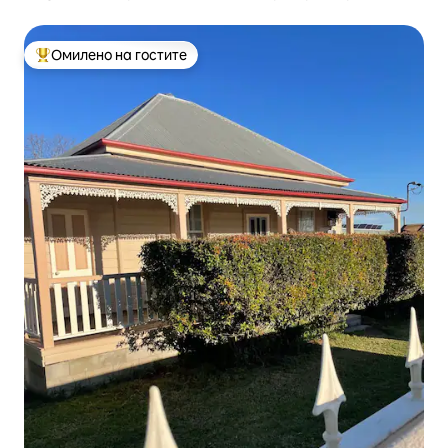
Омилено на гостите
Меѓу најуспешните „Омилени на гостите“