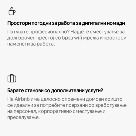
Простори погодни за работа за дигитални номади
Патувате професионално? Најдете сместување за
долгорочен престој со брза wifi мрежа и простори
наменети за работа.
Барате станови со дополнителни услуги?
На Airbnb има целосно опремени домови коишто
се идеални за потребите поврзани со вработување
на персонал, корпоративно сместување и
преселување.