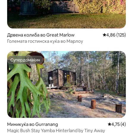
Дрвена колиба во Great Marlow
Просечна оцен
4,86 (125)
Големата гостинска куќа во Марлоу
Супердомаќин
Супердомаќин
Миникуќа во Gurranang
Просечна оц
4,75 (4)
Magic Bush Stay Yamba Hinterland by Tiny Away