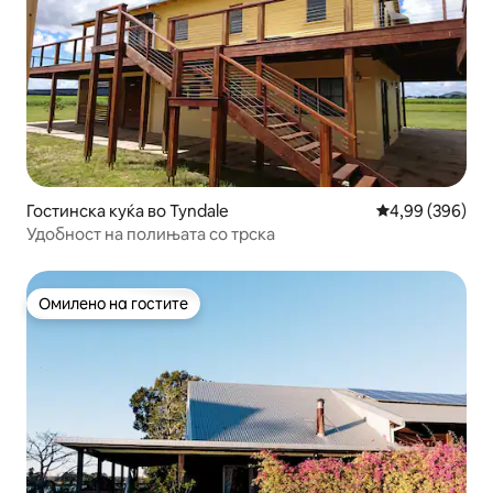
Гостинска куќа во Tyndale
Просечна оцена
4,99 (396)
Удобност на полињата со трска
Омилено на гостите
Омилено на гостите