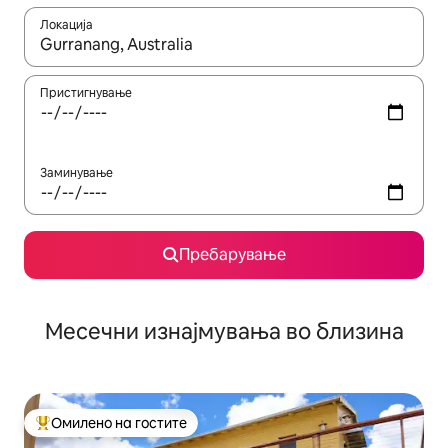
Локација
Кога резултатите се достапни, движете се со копчињата со 
Пристигнување
Заминување
Пребарување
Месечни изнајмувања во близина
Омилено на гостите
Меѓу најуспешните „Омилени на гостите“