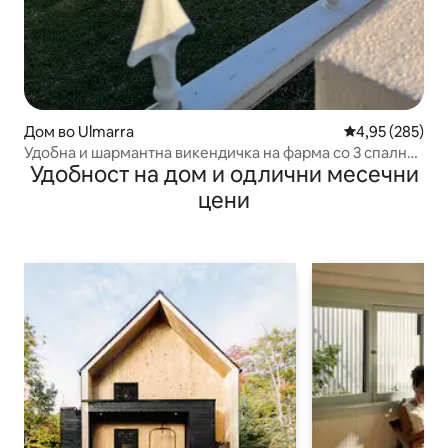
Дом во Ulmarra
Просечна оцен
4,95 (285)
Удобна и шармантна викендичка на фарма со 3 спални
Удобност на дом и одлични месечни
соби. Полнач за електрични возила
цени