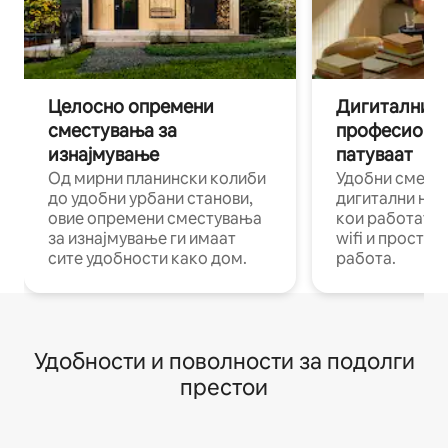
Целосно опремени
Дигитални н
сместувања за
професиона
изнајмување
патуваат
Од мирни планински колиби
Удобни смест
до удобни урбани станови,
дигитални ном
овие опремени сместувања
кои работат н
за изнајмување ги имаат
wifi и простор
сите удобности како дом.
работа.
Удобности и поволности за подолги
престои