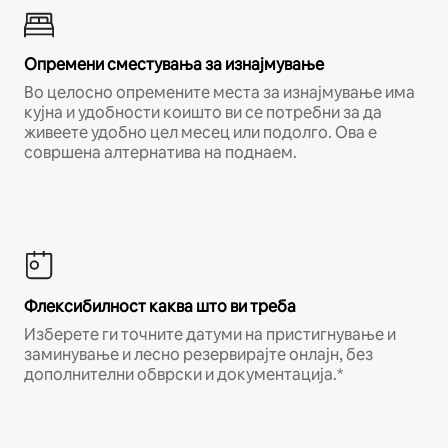
Опремени сместувања за изнајмување
Во целосно опремените места за изнајмување има
кујна и удобности коишто ви се потребни за да
живеете удобно цел месец или подолго. Ова е
совршена алтернатива на поднаем.
Флексибилност каква што ви треба
Изберете ги точните датуми на пристигнување и
заминување и лесно резервирајте онлајн, без
дополнителни обврски и документација.*