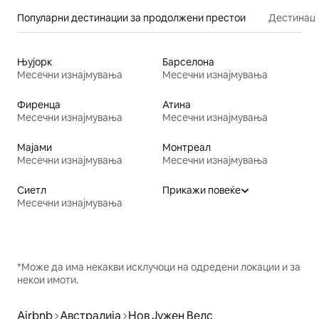
Популарни дестинации за продолжени престои
Дестинаци
Њујорк
Барселона
Месечни изнајмувања
Месечни изнајмувања
Фиренца
Атина
Месечни изнајмувања
Месечни изнајмувања
Мајами
Монтреал
Месечни изнајмувања
Месечни изнајмувања
Сиетл
Прикажи повеќе
Месечни изнајмувања
*Може да има некакви исклучоци на одредени локации и за
некои имоти.
Airbnb
Австралија
Нов Јужен Велс