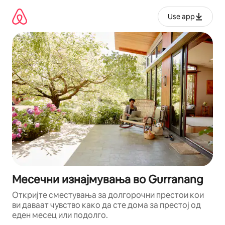
Прескокни
на
Use app
содржина
Месечни изнајмувања во Gurranang
Откријте сместувања за долгорочни престои кои
ви даваат чувство како да сте дома за престој од
еден месец или подолго.