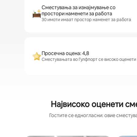
Сместувања за изнајмување со
простори наменети за работа
30 имоти имаат простор наменет за работа
Просечна оцена: 4,8
Сместувањата во Гулфпорт се високо оценети од
Највисоко оценети см
Гостите се едногласни: овие сместув