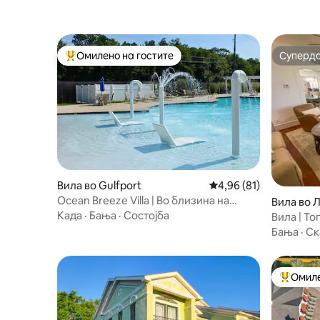
Омилено на гостите
Суперд
Меѓу најуспешните „Омилени на гостите“
Суперд
Вила во Gulfport
Просечна оцена: 4,96
4,96 (81)
Ocean Breeze Villa | Во близина на
Вила во 
плажа, џакузи, базени
Када
·
Бања
·
Состојба
Вила | То
Центар
Бања
·
Ск
Омиле
Меѓу на