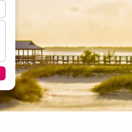
копчињата со стрелки нагоре и надолу или истражувајте со допира