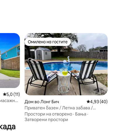
Билокси | 2 базени
Омилено на гостите
на гостите“
Омилено на гостите
Просечна оцена: 5,0 од 5, 11 рецензии
5,0 (11)
омасажна
Дом во Лонг Бич
Просечна оцена: 4,93
4,93 (40)
Приватен базен / Летна забава /
Пешачење до плажа / За 8 лица
Простори на отворено
·
Бања
·
Затворени простори
када