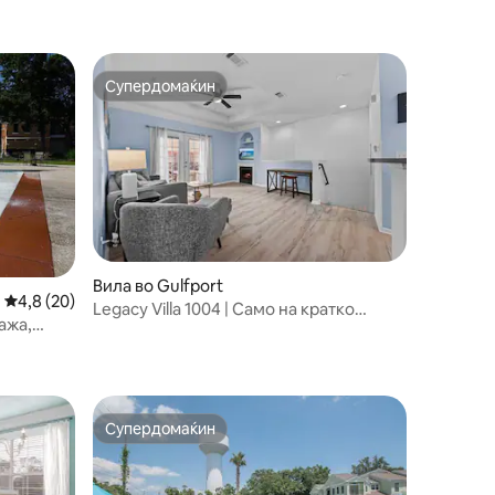
Супердомаќин
Супердомаќин
Вила во Gulfport
Просечна оцена: 4,8 од 5, 20 рецензии
4,8 (20)
Legacy Villa 1004 | Само на кратко
ажа,
пешачење од плажата
Супердомаќин
Супердомаќин