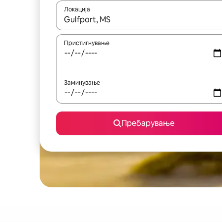
Локација
Кога резултатите се достапни, движете се со 
Пристигнување
Заминување
Пребарување