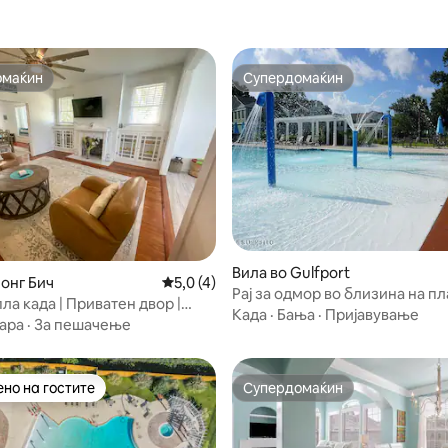
омаќин
Супердомаќин
омаќин
Супердомаќин
 од 5, 81 рецензии
Вила во Gulfport
Лонг Бич
Просечна оцена: 5,0 од 5, 4 рецензии
5,0 (4)
Рај за одмор во близина на пл
пла када | Приватен двор |
базен/џакузи, за 6 лица
Када
·
Бања
·
Пријавување
ара
·
За пешачење
но на гостите
Супердомаќин
јуспешните „Омилени на гостите“
Супердомаќин