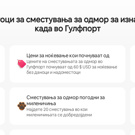
тоци за сместувања за одмор за из
када во Гулфпорт
Цени за ноќевање кои почнуваат од
Цените на сместувањата за одмор во
Гулфпорт почнуваат од 60 $ USD за ноќевање
без даноци и надоместоци
Сместувања за одмор погодни за
миленичиња
Најдете 20 сместувања во кои
миленичињата се добредојдени