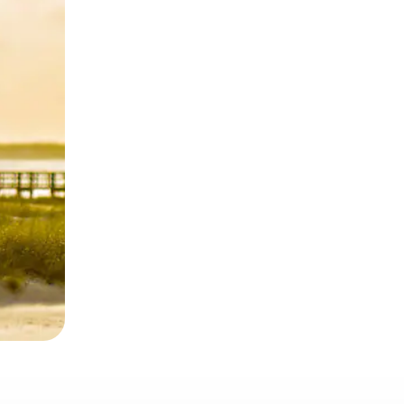
ње или со лизгање.