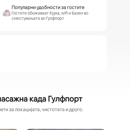
Популарни удобности за гостите
Гостите обожаваат Кујна, wifi и Базен во
сместувањата во Гулфпорт
масажна када Гулфпорт
ти за локацијата, чистотата и друго.