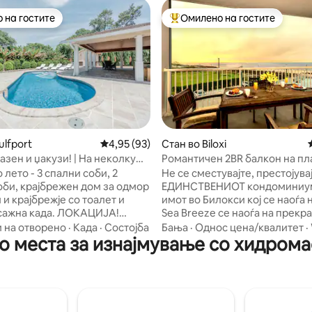
 на гостите
Омилено на гостите
 на гостите
Меѓу најуспешните „Омилени 
од 5, 122 рецензии
ulfport
Просечна оцена: 4,95 од 5, 93 рецензии
4,95 (93)
Стан во Biloxi
азен и џакузи! | На неколку
Романтичен 2BR балкон на пл
 плажата! | За 6 лица
 лето - 3 спални соби, 2
Не се сместувајте, престојува
оби, крајбрежен дом за одмор
ЕДИНСТВЕНИОТ кондоминиу
 и крајбрежје со тоалет и
имот во Билокси кој се наоѓа 
сажна када. ЛОКАЦИЈА!
Sea Breeze се наоѓа на прекр
! Бескрајното лето се наоѓа
шеталиште Biloxi, на пешачко
 на отворено
·
Када
·
Состојба
Бања
·
Однос цена/квалитет
·
о места за изнајмување со хидрома
ути источно од центарот на
растојание од одлични ресто
 и на 15 минути западно од
морска храна, локален шопин
 на Билокси. Разбудете се и
семеен забавен центар Big Pla
 во шолја кафе во покриениот
и ноќен живот. Уживајте во
ор и поминете го попладнето
романтичен појадок на изгреј
јќи се покрај базенот или во
балконот на плажа или релак