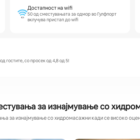
Достапност на wifi
50 од сместувањата за одмор во Гулфпорт
вклучува пристап до wifi
 гостите, со просек од 4,8 од 5!
естувања за изнајмување со хидро
ања за изнајмување со хидромасажни кади се високо оцене