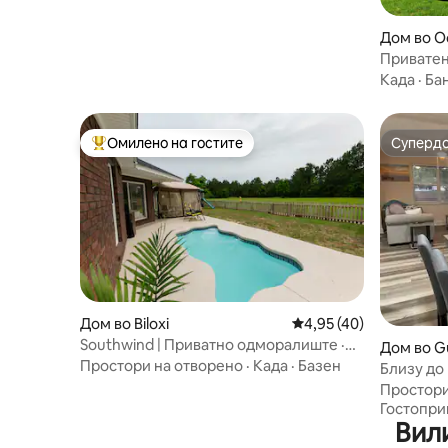
градот! Куќа за уметници
Дом во O
Приватен
џакузи
Када
·
Ба
Омилено на гостите
Суперд
Меѓу најуспешните „Омилени на гостите“
Суперд
Дом во Biloxi
Просечна оцена: 4,95
4,95 (40)
Southwind | Приватно одморалиште ·
Дом во G
Базен, спа и соба за игри
Простори на отворено
·
Када
·
Базен
Близу до 
голф
Простори
Гостопри
Вил