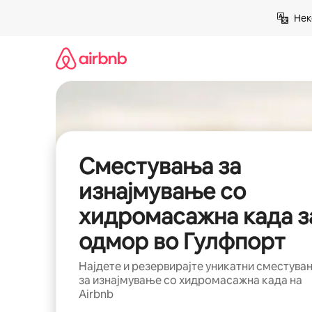
Прескокни
Нек
на
содржина
Сместувања за
изнајмување со
хидромасажна када з
одмор во Гулфпорт
Најдете и резервирајте уникатни сместува
за изнајмување со хидромасажна када на
Airbnb