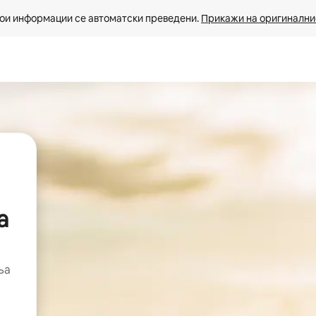
ои информации се автоматски преведени. 
Прикажи на оригиналнио
а
ња