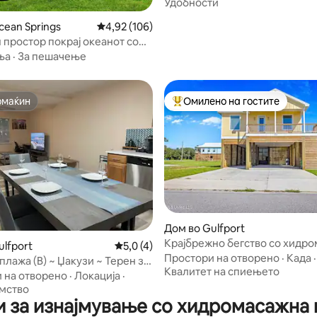
Удобности
cean Springs
Просечна оцена: 4,92 од 5, 106 рецензии
4,92 (106)
 простор покрај океанот со
ња
·
За пешачење
омаќин
Омилено на гостите
омаќин
Меѓу најуспешните „Омилени 
Дом во Gulfport
 од 5, 40 рецензии
Крајбрежно бегство со хидр
ulfport
Просечна оцена: 5,0 од 5, 4 рецензии
5,0 (4)
када и поглед кон плажа
Простори на отворено
·
Када
·
плажа (B) ~ Џакузи ~ Терен за
Квалитет на спиењето
 на отворено
·
Локација
·
мство
и за изнајмување со хидромасажна 