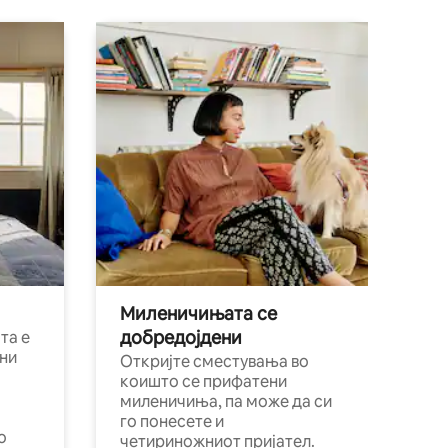
Миленичињата се
добредојдени
та е
ни
Откријте сместувања во
коишто се прифатени
миленичиња, па може да си
го понесете и
о
четириножниот пријател.