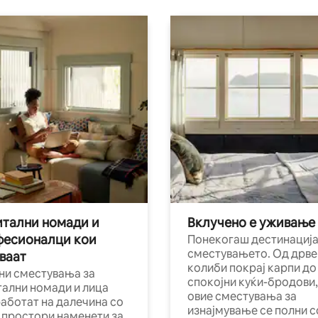
тални номади и
Вклучено е уживање
фесионалци кои
Понекогаш дестинација
сместувањето. Од дрве
ваат
колиби покрај карпи до
ни сместувања за
спокојни куќи-бродови,
тални номади и лица
овие сместувања за
работат на далечина со
изнајмување се полни с
и простори наменети за