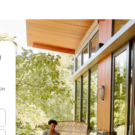
а
ои
копчињата со стрелки нагоре и надолу или истражувајте со допира