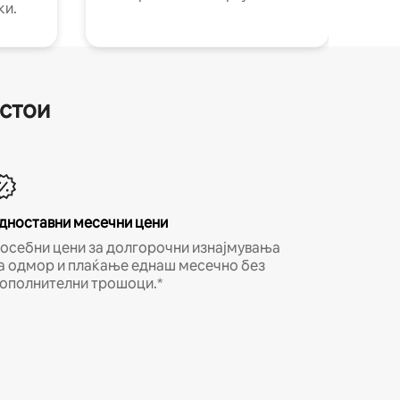
ки.
естои
дноставни месечни цени
осебни цени за долгорочни изнајмувања
а одмор и плаќање еднаш месечно без
ополнителни трошоци.*