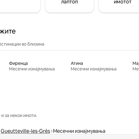
лаптоп
имотот
ажите
естинации во близина
Фиренца
Атина
Ма
Месечни изнајмувања
Месечни изнајмувања
Ме
и за некои имоти.
Gueutteville-les-Grès
Месечни изнајмувања