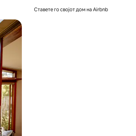
Ставете го својот дом на Airbnb
ње или со лизгање.