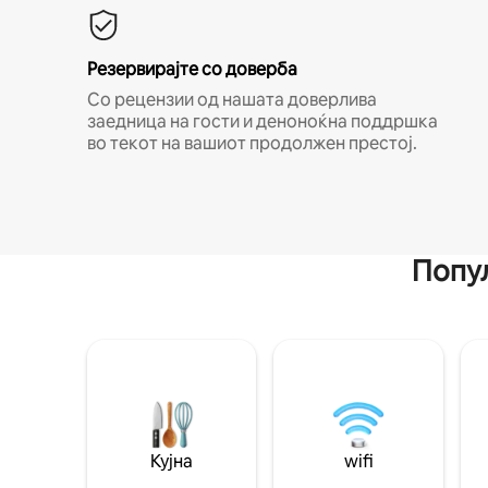
Резервирајте со доверба
Со рецензии од нашата доверлива
заедница на гости и деноноќна поддршка
во текот на вашиот продолжен престој.
Попул
Кујна
wifi