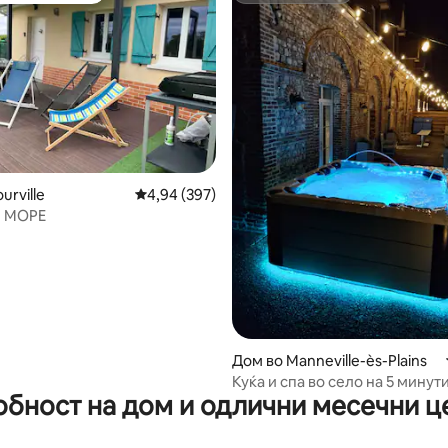
од 5, 167 рецензии
urville
Просечна оцена: 4,94 од 5, 397 рецензии
4,94 (397)
 МОРЕ
Дом во Manneville-ès-Plains
Куќа и спа во село на 5 минут
обност на дом и одлични месечни ц
морето!