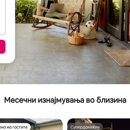
Месечни изнајмувања во близина
но на гостите
Супердомаќин
јуспешните „Омилени на гостите“
Супердомаќин