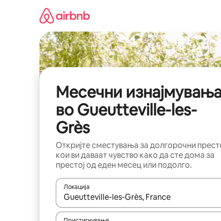
Прескокни
на
содржина
Месечни изнајмувањ
во Gueutteville-les-
Grès
Откријте сместувања за долгорочни прест
кои ви даваат чувство како да сте дома за
престој од еден месец или подолго.
Локација
Кога резултатите се достапни, движете се со 
Пристигнување