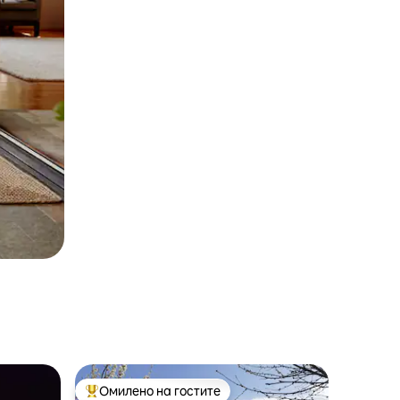
Омилено на гостите
Меѓу најуспешните „Омилени на гостите“