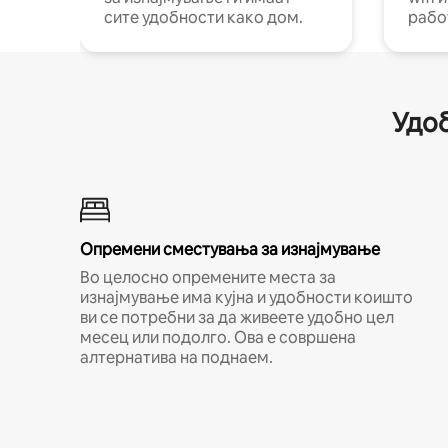
сите удобности како дом.
рабо
Удоб
Опремени сместувања за изнајмување
Во целосно опремените места за
изнајмување има кујна и удобности коишто
ви се потребни за да живеете удобно цел
месец или подолго. Ова е совршена
алтернатива на поднаем.