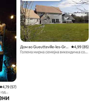
Дом во Gueutteville-les-Grè
Просечна оцена: 4,99
4,99 (85)
s
Голема мирна семејна викендичка со
4* на 5 минути од плажите
Просечна оцена: 4,79 од 5, 57 рецензии
4,79 (57)
и од
ени