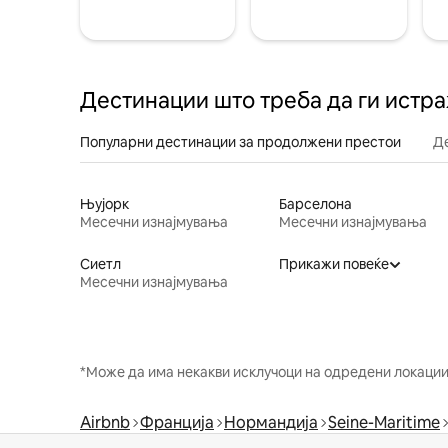
Дестинации што треба да ги истр
Популарни дестинации за продолжени престои
Д
Њујорк
Барселона
Месечни изнајмувања
Месечни изнајмувања
Сиетл
Прикажи повеќе
Месечни изнајмувања
*Може да има некакви исклучоци на одредени локации 
Airbnb
Франција
Нормандија
Seine-Maritime