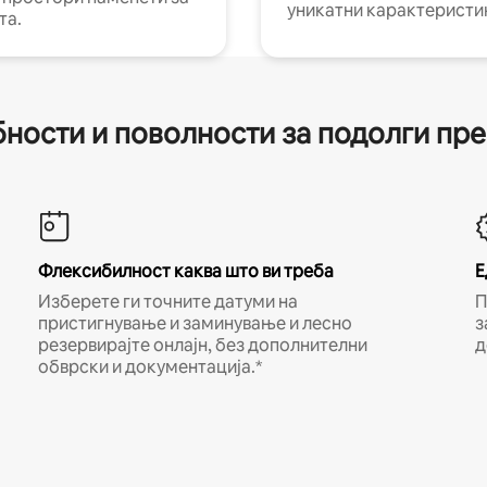
уникатни карактеристи
та.
ности и поволности за подолги пр
Флексибилност каква што ви треба
Е
Изберете ги точните датуми на
П
пристигнување и заминување и лесно
з
резервирајте онлајн, без дополнителни
д
обврски и документација.*