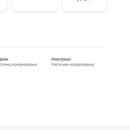
јами
Монтреал
сечни изнајмувања
Месечни изнајмувања