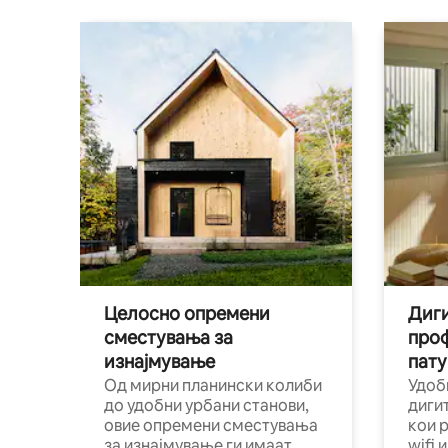
Целосно опремени
Диги
сместувања за
про
изнајмување
пату
Од мирни планински колиби
Удоб
до удобни урбани станови,
диги
овие опремени сместувања
кои 
за изнајмување ги имаат
wifi 