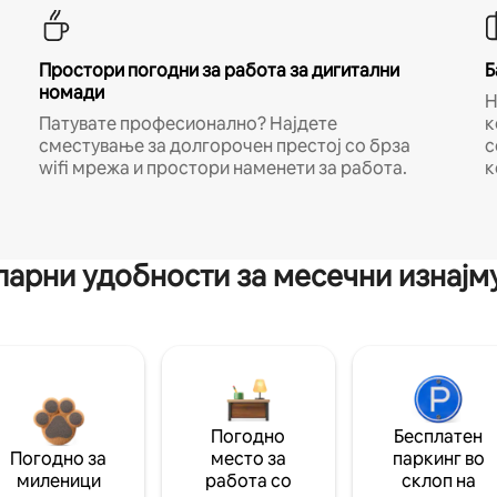
Простори погодни за работа за дигитални
Б
номади
Н
Патувате професионално? Најдете
к
сместување за долгорочен престој со брза
с
wifi мрежа и простори наменети за работа.
к
арни удобности за месечни изнај
Погодно
Бесплатен
Погодно за
место за
паркинг во
миленици
работа со
склоп на