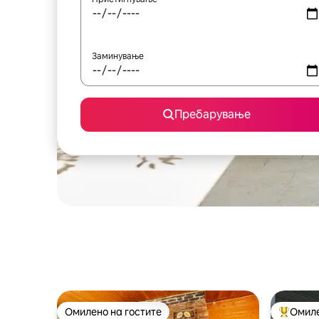
Заминување
Пребарување
Омилено на гостите
Омиле
Омилено на гостите
Меѓу на