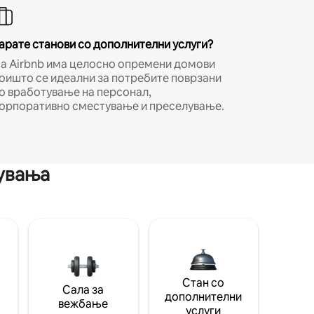
арате станови со дополнителни услуги?
а Airbnb има целосно опремени домови
оишто се идеални за потребите поврзани
о вработување на персонал,
орпоративно сместување и преселување.
мувања
Стан со
Сала за
дополнителни
вежбање
услуги