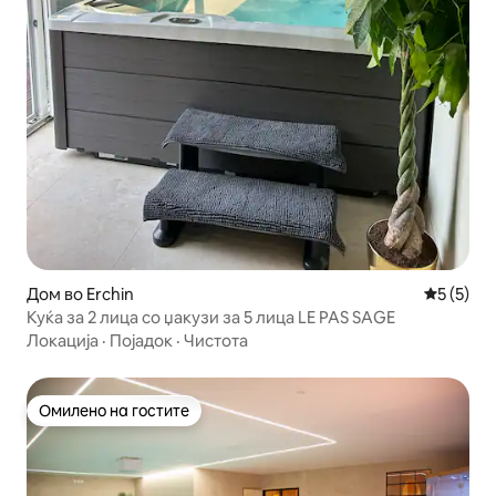
Дом во Erchin
Просечна
5 (5)
Куќа за 2 лица со џакузи за 5 лица LE PAS SAGE
Локација
·
Појадок
·
Чистота
Омилено на гостите
Омилено на гостите