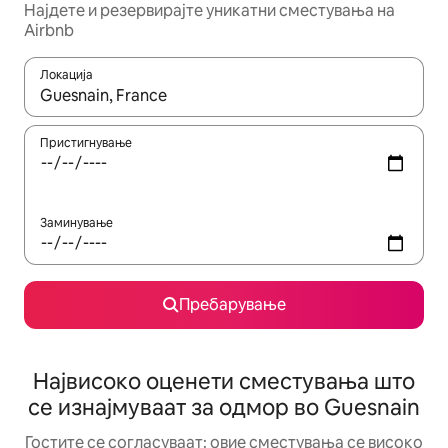
Најдете и резервирајте уникатни сместувања на
Airbnb
Локација
Кога резултатите се достапни, движете се со копчињата со 
Пристигнување
Заминување
Пребарување
Највисоко оценети сместувања што
се изнајмуваат за одмор во Guesnain
Гостите се согласуваат: овие сместувања се високо