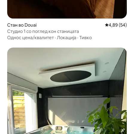
Стан во Douai
Просечна оце
4,89 (54)
Студио 1 со поглед кон станицата
Однос цена/квалитет
·
Локација
·
Тивко