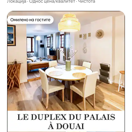
градот
Локација
·
Однос цена/квалитет
·
Чистота
Омилено на гостите
Омилено на гостите