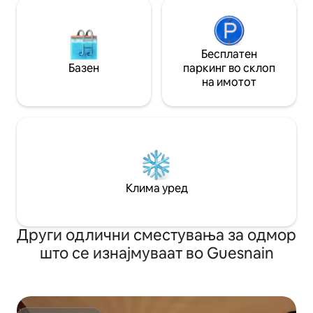
Бесплатен
Базен
паркинг во склоп
на имотот
Клима уред
Други одлични сместувања за одмор
што се изнајмуваат во Guesnain