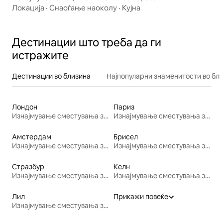
Локација
·
Снаоѓање наоколу
·
Кујна
Дестинации што треба да ги
истражите
Дестинации во близина
Најпопуларни знаменитости во бл
Лондон
Париз
Изнајмување сместувања за одмор
Изнајмување сместувања за одмор
Амстердам
Брисел
Изнајмување сместувања за одмор
Изнајмување сместувања за одмор
Стразбур
Келн
Изнајмување сместувања за одмор
Изнајмување сместувања за одмор
Лил
Прикажи повеќе
Изнајмување сместувања за одмор