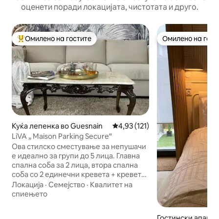
оценети поради локацијата, чистотата и друго.
Омилено на гостите
Омилено на гост
Меѓу најуспешните „Омилени на гостите“
Омилено на гост
Куќа лепенка во Guesnain
Просечна оцена: 4,93 од 5, 12
4,93 (121)
LiVA „ Maison Parking Secure“
Ова стилско сместување за непушачи
е идеално за групи до 5 лица. Главна
спална соба за 2 лица, втора спална
соба со 2 единечни кревета + кревет
на извлекување погоден за дете или
Локација
·
Семејство
·
Квалитет на
возрасен. ⚠️ Внатрешни скали:
спиењето
спалните соби и бањата се на горниот
кат, тоалетот е на приземјето (не е
Гостински апартм