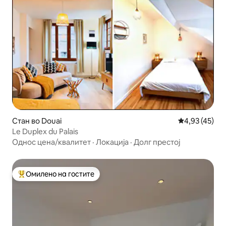
Стан во Douai
Просечна оце
4,93 (45)
Le Duplex du Palais
Однос цена/квалитет
·
Локација
·
Долг престој
Омилено на гостите
Меѓу најуспешните „Омилени на гостите“