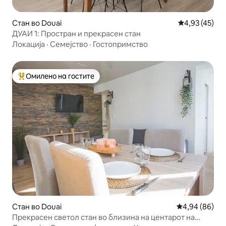
Стан во Douai
Просечна оце
4,93 (45)
ДУАИ 1: Простран и прекрасен стан
Локација
·
Семејство
·
Гостопримство
Омилено на гостите
Меѓу најуспешните „Омилени на гостите“
Стан во Douai
Просечна оце
4,94 (86)
Прекрасен светол стан во близина на центарот на