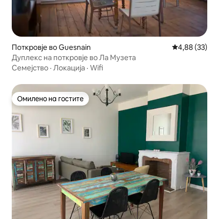
Поткровје во Guesnain
Просечна оце
4,88 (33)
Дуплекс на поткровје во Ла Музета
Семејство
·
Локација
·
Wifi
Омилено на гостите
Омилено на гостите