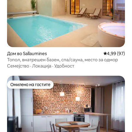
Дом во Sallaumines
Просечна оце
4,99 (97)
Топол, внатрешен базен, спа/сауна, место за одмор
Семејство
·
Локација
·
Удобност
Омилено на гостите
Омилено на гостите