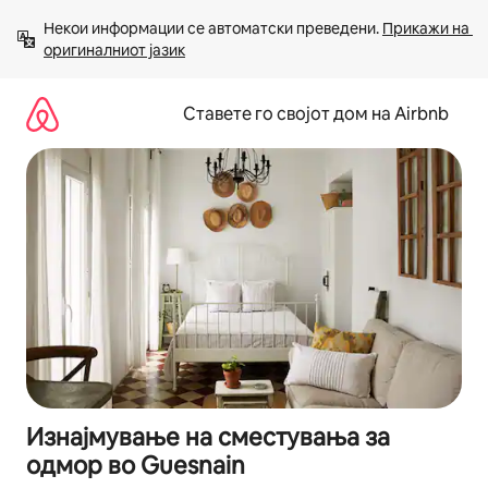
Прескокни
Некои информации се автоматски преведени. 
Прикажи на 
на
оригиналниот јазик
содржина
Ставете го својот дом на Airbnb
Изнајмување на сместувања за
одмор во Guesnain