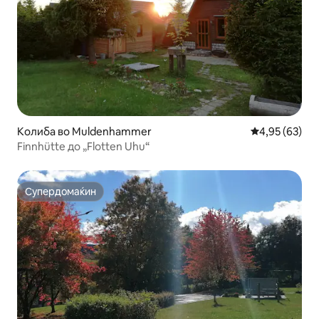
Колиба во Muldenhammer
Просечна оце
4,95 (63)
Finnhütte до „Flotten Uhu“
Супердомаќин
Супердомаќин