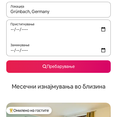
Локација
Кога резултатите се достапни, движете се со копчињата со 
Пристигнување
Заминување
Пребарување
Месечни изнајмувања во близина
Омилено на гостите
Меѓу најуспешните „Омилени на гостите“