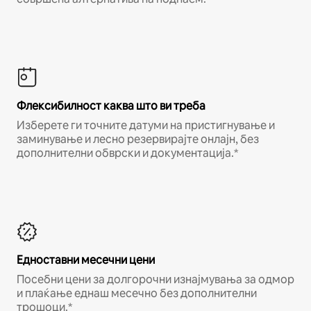
Флексибилност каква што ви треба
Изберете ги точните датуми на пристигнување и
заминување и лесно резервирајте онлајн, без
дополнителни обврски и документација.*
Едноставни месечни цени
Посебни цени за долгорочни изнајмувања за одмор
и плаќање еднаш месечно без дополнителни
трошоци.*