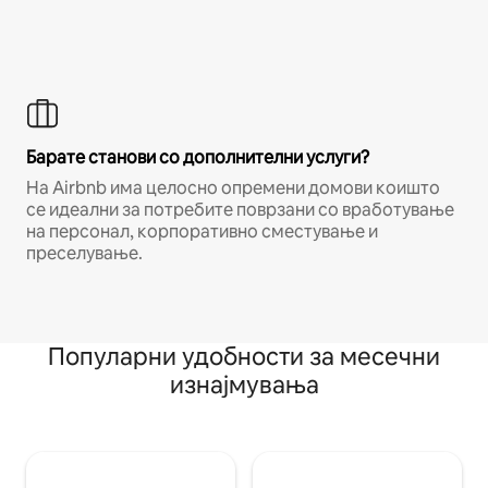
Барате станови со дополнителни услуги?
На Airbnb има целосно опремени домови коишто
се идеални за потребите поврзани со вработување
на персонал, корпоративно сместување и
преселување.
Популарни удобности за месечни
изнајмувања