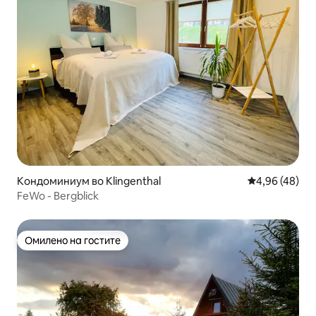
Кондоминиум во Klingenthal
Просечна оце
4,96 (48)
FeWo - Bergblick
Омилено на гостите
Омилено на гостите