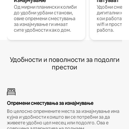
изнајмување
патуваат
Од мирни планински колиби
Удобни смест
до удобни урбани станови,
дигитални ном
овие опремени сместувања
кои работат н
за изнајмување ги имаат
wifi и простор
сите удобности како дом.
работа.
Удобности и поволности за подолги
престои
Опремени сместувања за изнајмување
Во целосно опремените места за изнајмување има
кујна и удобности коишто ви се потребни за да
живеете удобно цел месец или подолго. Ова е
совршена алтернатива на поднаем.