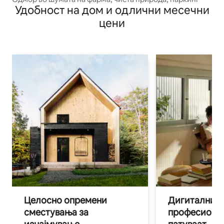
Удобност на дом и одлични месечни
цени
Целосно опремени
Дигитални н
сместувања за
професиона