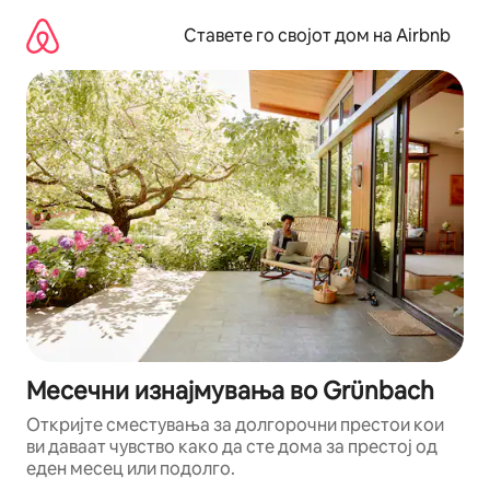
Прескокни
на
Ставете го својот дом на Airbnb
содржина
Месечни изнајмувања во Grünbach
Откријте сместувања за долгорочни престои кои
ви даваат чувство како да сте дома за престој од
еден месец или подолго.