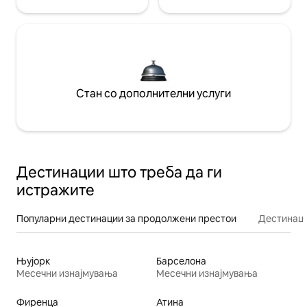
Стан со дополнителни услуги
Дестинации што треба да ги
истражите
Популарни дестинации за продолжени престои
Дестинаци
Њујорк
Барселона
Месечни изнајмувања
Месечни изнајмувања
Фиренца
Атина