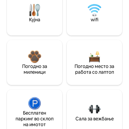
Кујна
wifi
Погодно за
Погодно место за
миленици
работа со лаптоп
Бесплатен
паркинг во склоп
Сала за вежбање
на имотот