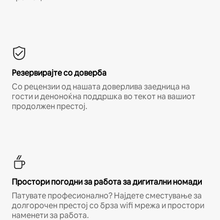
Резервирајте со доверба
Со рецензии од нашата доверлива заедница на
гости и деноноќна поддршка во текот на вашиот
продолжен престој.
Простори погодни за работа за дигитални номади
Патувате професионално? Најдете сместување за
долгорочен престој со брза wifi мрежа и простори
наменети за работа.