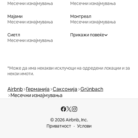
Месечни изнајмувања
Месечни изнајмувања
Мајами
Монтреал
Месечни изнајмувања
Месечни изнајмувања
Сиетл
Прикажи повеќе
Месечни изнајмувања
*Може да има некакви исклучоци на одредени локации и за
некои имоти.
Airbnb
Германија
Саксонија
Grünbach
Месечни изнајмувања
© 2026 Airbnb, Inc.
Приватност
Услови