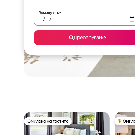
Заминување
Пребарување
Омилено на гостите
Омиле
Омилено на гостите
Меѓу на