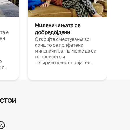
Миленичињата се
добредојдени
та е
ни
Откријте сместувања во
коишто се прифатени
миленичиња, па може да си
го понесете и
о
четириножниот пријател.
ки.
естои