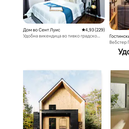
Дом во Сент Луис
Просечна оцена: 4,93 
4,93 (229)
Удобна викендица во тивко градско
Гостинск
соседство!
стер Гро
Вебстер 
апартман
Уд