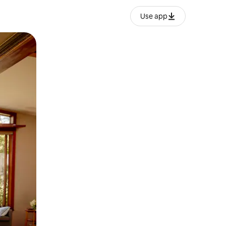
Use app
ње или со лизгање.