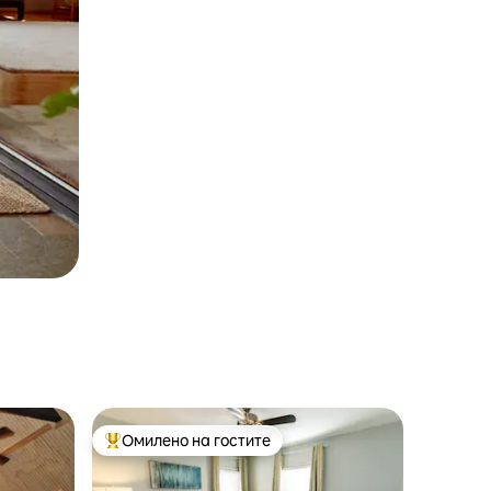
Омилено на гостите
Меѓу најуспешните „Омилени на гостите“