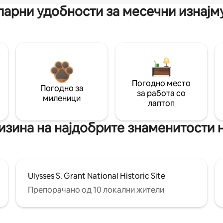
арни удобности за месечни изнај
Погодно место
Погодно за
за работа со
миленици
лаптоп
лизина на најдобрите знаменитости н
Ulysses S. Grant National Historic Site
Препорачано од 10 локални жители