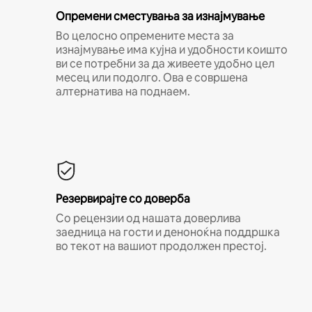
Опремени сместувања за изнајмување
Во целосно опремените места за
изнајмување има кујна и удобности коишто
ви се потребни за да живеете удобно цел
месец или подолго. Ова е совршена
алтернатива на поднаем.
Резервирајте со доверба
Со рецензии од нашата доверлива
заедница на гости и деноноќна поддршка
во текот на вашиот продолжен престој.