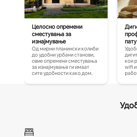
Целосно опремени
Диги
сместувања за
про
изнајмување
пату
Од мирни планински колиби
Удоб
до удобни урбани станови,
диги
овие опремени сместувања
кои 
за изнајмување ги имаат
wifi 
сите удобности како дом.
рабо
Удоб