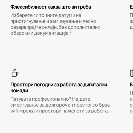
Флексибилност каква што ви треба
Е
Изберете ги точните датуми на
П
пристигнување и заминување и лесно
з
резервирајте онлајн, без дополнителни
д
обврски и документација.*
Простори погодни за работа за дигитални
Б
номади
Н
Патувате професионално? Најдете
к
сместување за долгорочен престој со брза
с
wifi мрежа и простори наменети за работа.
к