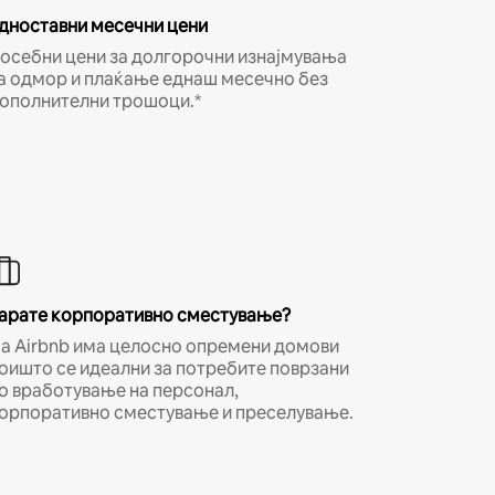
дноставни месечни цени
осебни цени за долгорочни изнајмувања
а одмор и плаќање еднаш месечно без
ополнителни трошоци.*
арате корпоративно сместување?
а Airbnb има целосно опремени домови
оишто се идеални за потребите поврзани
о вработување на персонал,
орпоративно сместување и преселување.