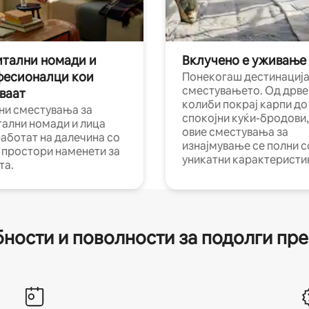
тални номади и
Вклучено е уживање
фесионалци кои
Понекогаш дестинација
сместувањето. Од дрве
ваат
колиби покрај карпи до
ни сместувања за
спокојни куќи-бродови,
тални номади и лица
овие сместувања за
работат на далечина со
изнајмување се полни с
и простори наменети за
уникатни карактеристи
та.
ности и поволности за подолги пр