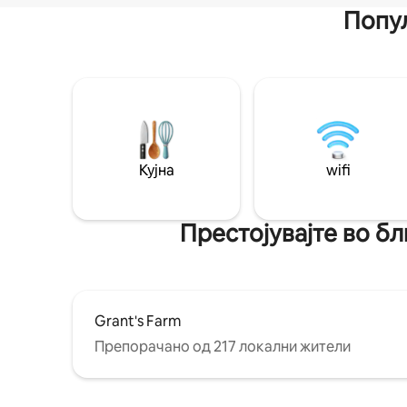
Попул
Кујна
wifi
Престојувајте во б
Grant's Farm
Препорачано од 217 локални жители