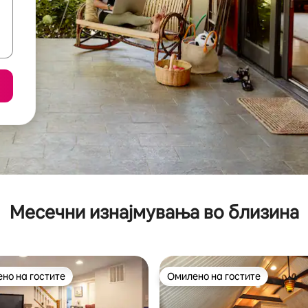
Месечни изнајмувања во близина
но на гостите
Омилено на гостите
јуспешните „Омилени на гостите“
Омилено на гостите