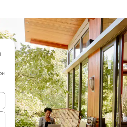
а
ои
копчињата со стрелки нагоре и надолу или истражувајте со допира