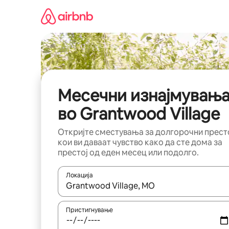
Прескокни
на
содржина
Месечни изнајмувањ
во Grantwood Village
Откријте сместувања за долгорочни прест
кои ви даваат чувство како да сте дома за
престој од еден месец или подолго.
Локација
Кога резултатите се достапни, движете се со 
Пристигнување