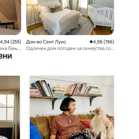
росечна оцена: 4,94 од 5, 255 рецензии
4,94 (255)
Дом во Сент Луис
Просечна оцена: 4,96 
4,96 (196)
ена бања,
Одличен дом погоден за семејства со
ени
голема тераса и двор