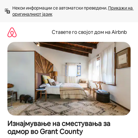
Прескокни
Некои информации се автоматски преведени. 
Прикажи на 
на
оригиналниот јазик
содржина
Ставете го својот дом на Airbnb
Изнајмување на сместувања за
одмор во Grant County