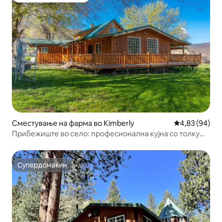
Сместување на фарма во Kimberly
Просечна оце
4,83 (94)
Прибежиште во село: професионална кујна со толку
многу ѕвезди!
Супердомаќин
Супердомаќин