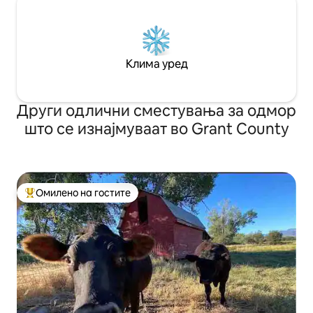
Клима уред
Други одлични сместувања за одмор
што се изнајмуваат во Grant County
Омилено на гостите
Меѓу најуспешните „Омилени на гостите“