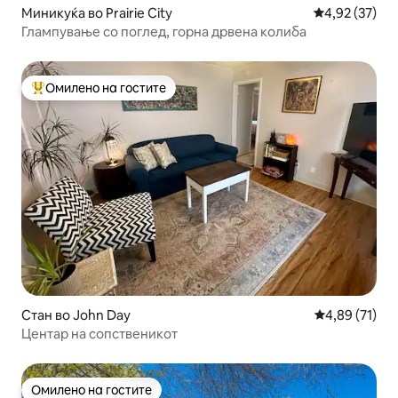
Миникуќа во Prairie City
Просечна оце
4,92 (37)
Глампување со поглед, горна дрвена колиба
Омилено на гостите
Меѓу најуспешните „Омилени на гостите“
Стан во John Day
Просечна оце
4,89 (71)
Центар на сопственикот
Омилено на гостите
Омилено на гостите