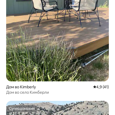
Дом во Kimberly
Просечна оц
4,9 (41)
Дом во село Кимберли
Супердомаќин
Супердомаќин