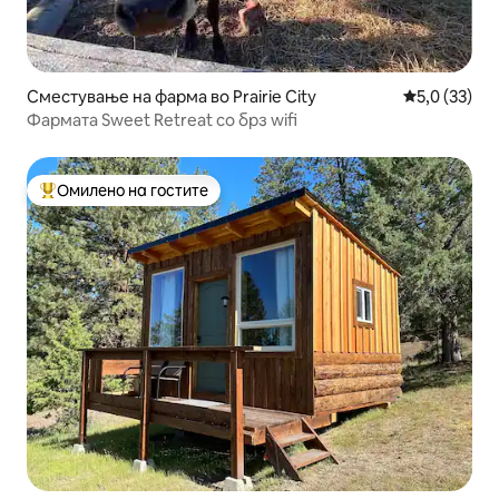
Сместување на фарма во Prairie City
Просечна оц
5,0 (33)
Фармата Sweet Retreat со брз wifi
Омилено на гостите
Меѓу најуспешните „Омилени на гостите“