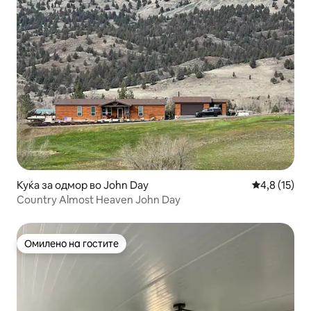
Куќа за одмор во John Day
Просечна оц
4,8 (15)
Country Almost Heaven John Day
Омилено на гостите
Омилено на гостите