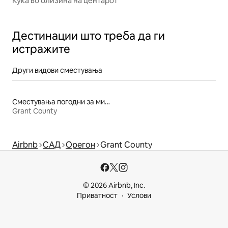
Куќа во близина на центарот
Дестинации што треба да ги
истражите
Други видови сместувања
Сместувања погодни за миленичиња
Grant County
Airbnb
САД
Орегон
Grant County
© 2026 Airbnb, Inc.
Приватност
Услови