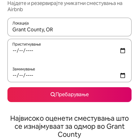
Најдете и резервирајте уникатни сместувања на
Airbnb
Локација
Кога резултатите се достапни, движете се со копчињата со 
Пристигнување
Заминување
Пребарување
Највисоко оценети сместувања што
се изнајмуваат за одмор во Grant
County