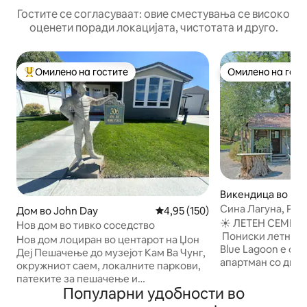
Гостите се согласуваат: овие сместувања се високо
оценети поради локацијата, чистотата и друго.
Омилено на гостите
Омилено на гост
Меѓу најуспешните „Омилени на гостите“
Омилено на гост
Викендица во Dayv
Сина Лагуна, Риб
Дом во John Day
Просечна оцена: 4,95 од 5, 15
4,95 (150)
☀️ ЛЕТЕН СЕМЕЕ
Нов дом во тивко соседство
Пониски летни цен
Нов дом лоциран во центарот на Џон
Blue Lagoon е св
Деј Пешачење до музејот Кам Ва Чунг,
апартман со две 
окружниот саем, локалните паркови,
единици во срцет
патеките за пешачење и
за парови или ма
Популарни удобности во
продавниците за намирници.
да смести најмног
Центарот на градот е оддалечен од 5