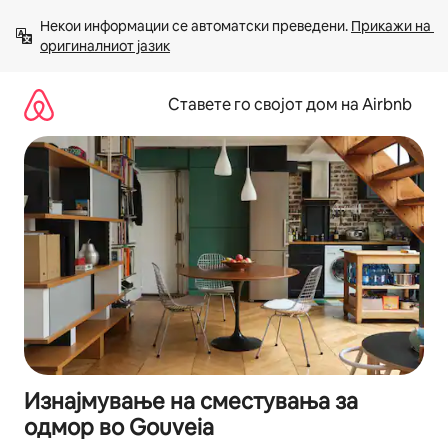
Прескокни
Некои информации се автоматски преведени. 
Прикажи на 
на
оригиналниот јазик
содржина
Ставете го својот дом на Airbnb
Изнајмување на сместувања за
одмор во Gouveia