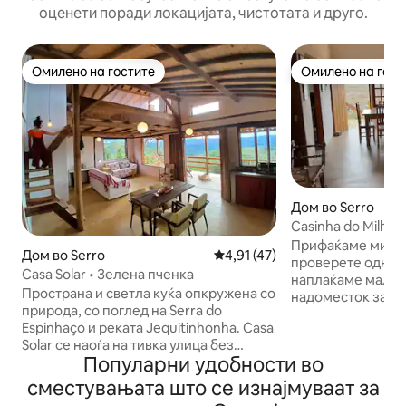
оценети поради локацијата, чистотата и друго.
Омилено на гостите
Омилено на гост
Омилено на гостите
Омилено на гост
Дом во Serro
Casinha do Milho V
Прифаќаме миле
Дом во Serro
Просечна оцена: 4,91 од 5, 4
4,91 (47)
проверете однап
Casa Solar • Зелена пченка
наплаќаме мал, 
Пространа и светла куќа опкружена со
надоместок за с
природа, со поглед на Serra do
Шармантна мала к
Espinhaço и реката Jequitinhonha. Casa
Удобно и со еден
Solar се наоѓа на тивка улица без
визуелни прегле
Популарни удобности во
излез, нудејќи спокојство и
Имајте тивок прес
приватност, а сепак е на само неколку
и со голема удоб
сместувањата што се изнајмуваат за
минути пешачење од центарот на
од центарот и црк