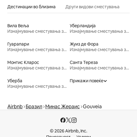
Дестинации во близина
Други видови сместувања
Вила Веља
Уберландија
Изнајмување сместувања за одмор
Изнајмување сместувања за одмор
Гуарапари
Жуиз де Фора
Изнајмување сместувања за одмор
Изнајмување сместувања за одмор
Монтис Кларос
Санта Тереза
Изнајмување сместувања за одмор
Изнајмување сместувања за одмор
Уберба
Прикажи повеќе
Изнајмување сместувања за одмор
Airbnb
Бразил
Минас Жераис
Gouveia
© 2026 Airbnb, Inc.