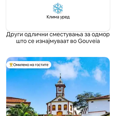
Клима уред
Други одлични сместувања за одмор
што се изнајмуваат во Gouveia
Омилено на гостите
Меѓу најуспешните „Омилени на гостите“