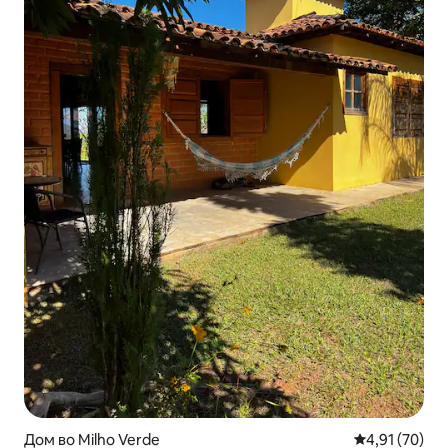
Дом во Milho Verde
Просечна оце
4,91 (70)