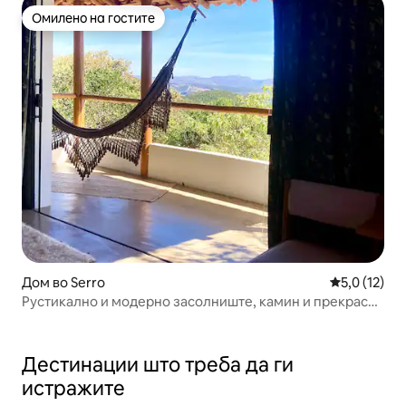
Омилено на гостите
Омилено на гостите
Дом во Serro
Просечна оц
5,0 (12)
Рустикално и модерно засолниште, камин и прекрасен
поглед
Дестинации што треба да ги
истражите