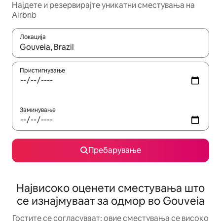
Најдете и резервирајте уникатни сместувања на
Airbnb
Локација
Кога резултатите се достапни, движете се со копчињата со 
Пристигнување
Заминување
Пребарување
Највисоко оценети сместувања што
се изнајмуваат за одмор во Gouveia
Гостите се согласуваат: овие сместувања се високо