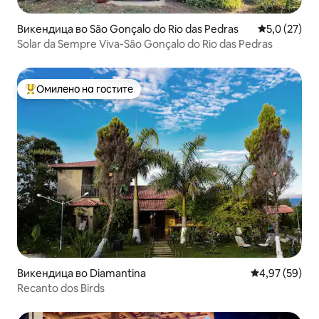
Викендица во São Gonçalo do Rio das Pedras
Просечна оц
5,0 (27)
Solar da Sempre Viva-São Gonçalo do Rio das Pedras
Омилено на гостите
Меѓу најуспешните „Омилени на гостите“
Викендица во Diamantina
Просечна оце
4,97 (59)
Recanto dos Birds