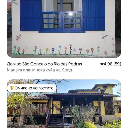
Дом во São Gonçalo do Rio das Pedras
Просечна оце
4,98 (59)
Малата планинска куќа на Клид
Омилено на гостите
Меѓу најуспешните „Омилени на гостите“