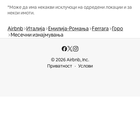
*Може да има некакви исклучоци на одредени локации и за
некои имоти.
Airbnb
Италија
Емилија-Ромања
Ferrara
Горо
Месечни изнајмувања
© 2026 Airbnb, Inc.
Приватност
Услови