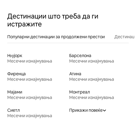
Дестинации што треба да ги
истражите
Популарни дестинации за продолжени престои
Дестинаци
Њујорк
Барселона
Месечни изнајмувања
Месечни изнајмувања
Фиренца
Атина
Месечни изнајмувања
Месечни изнајмувања
Мајами
Монтреал
Месечни изнајмувања
Месечни изнајмувања
Сиетл
Прикажи повеќе
Месечни изнајмувања