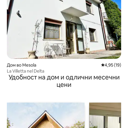
Дом во Mesola
Просечна оце
4,95 (19)
La Villetta nel Delta
Удобност на дом и одлични месечни
цени