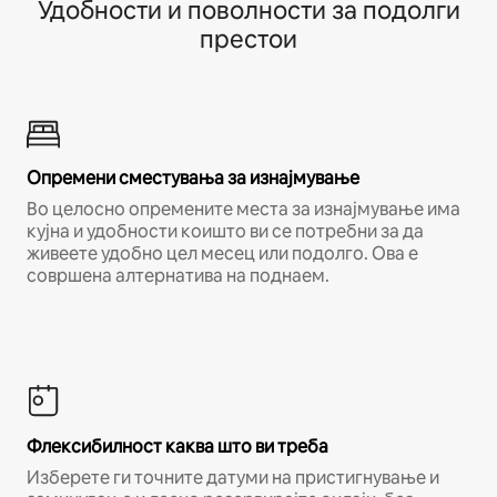
Удобности и поволности за подолги
престои
Опремени сместувања за изнајмување
Во целосно опремените места за изнајмување има
кујна и удобности коишто ви се потребни за да
живеете удобно цел месец или подолго. Ова е
совршена алтернатива на поднаем.
Флексибилност каква што ви треба
Изберете ги точните датуми на пристигнување и