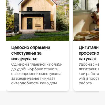
Целосно опремени
Дигитални н
сместувања за
професиона
изнајмување
патуваат
Од мирни планински колиби
Удобни смест
до удобни урбани станови,
дигитални ном
овие опремени сместувања
кои работат н
за изнајмување ги имаат
wifi и простор
сите удобности како дом.
работа.