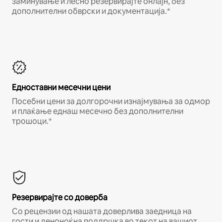
заминување и лесно резервирајте онлајн, без
дополнителни обврски и документација.*
Едноставни месечни цени
Посебни цени за долгорочни изнајмувања за одмор
и плаќање еднаш месечно без дополнителни
трошоци.*
Резервирајте со доверба
Со рецензии од нашата доверлива заедница на
гости и деноноќна поддршка во текот на вашиот