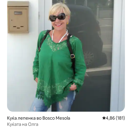
Куќа лепенка во Bosco Mesola
Просечна оцен
4,86 (181)
Куќата на Олга