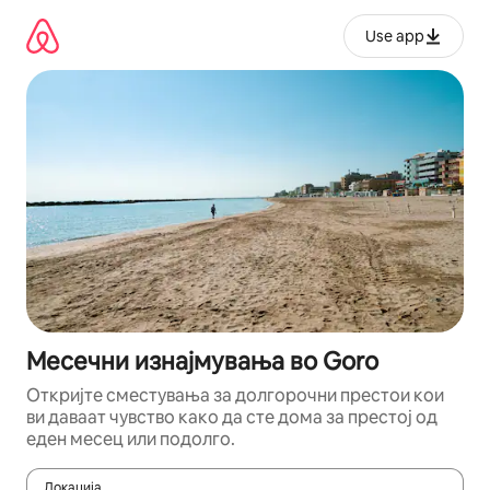
Прескокни
на
Use app
содржина
Месечни изнајмувања во Goro
Откријте сместувања за долгорочни престои кои
ви даваат чувство како да сте дома за престој од
еден месец или подолго.
Локација