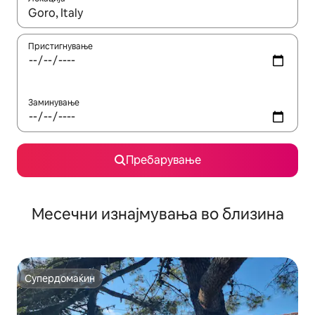
Кога резултатите се достапни, движете се со копчињата со 
Пристигнување
Заминување
Пребарување
Месечни изнајмувања во близина
Супердомаќин
Супердомаќин