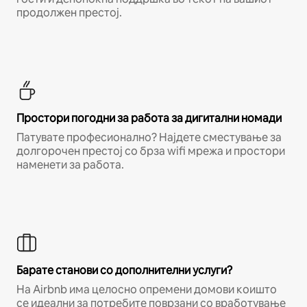
продолжен престој.
Простори погодни за работа за дигитални номади
Патувате професионално? Најдете сместување за
долгорочен престој со брза wifi мрежа и простори
наменети за работа.
Барате станови со дополнителни услуги?
На Airbnb има целосно опремени домови коишто
се идеални за потребите поврзани со вработување