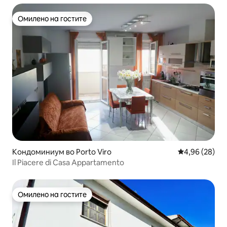
Омилено на гостите
Омилено на гостите
Кондоминиум во Porto Viro
Просечна оце
4,96 (28)
Il Piacere di Casa Appartamento
Омилено на гостите
Омилено на гостите