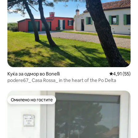
Куќа за одмор во Bonelli
Просечна оце
4,91 (55)
podere67_ Casa Rossa_ in the heart of the Po Delta
Омилено на гостите
Омилено на гостите