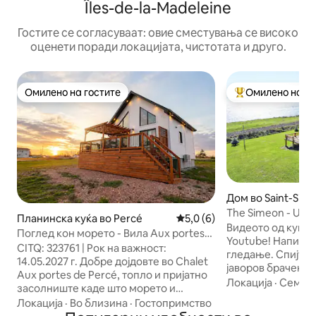
Îles-de-la-Madeleine
Гостите се согласуваат: овие сместувања се високо
оценети поради локацијата, чистотата и друго.
Омилено на гостите
Омилено на го
Омилено на гостите
Меѓу најуспешни
Дом во Saint-Sim
The Simeon - Upsc
Планинска куќа во Percé
Просечна оцена: 5,0 од 5, 
5,0 (6)
Doorbed
Видеото од куќат
Поглед кон морето - Вила Aux portes
Youtube! Напишет
de Perce
CITQ: 323761 | Рок на важност:
гледање. Спијте добро во вашиот
14.05.2027 г. Добре дојдовте во Chalet
јаворов брачен к
Aux portes de Percé, топло и пријатно
висококвалитетн
Локација
·
Семејс
засолниште каде што морето и
од Квебек. Удобн
прекрасните пејзажи на полуостровот
Локација
·
Во близина
·
Гостопримство
мермерна порцел
Гаспе се во центарот на вниманието.