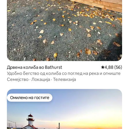
Дрвена колиба во Bathurst
Просечна оце
4,88 (56)
Удобно бегство од колиба со поглед на река и огниште
Семејство
·
Локација
·
Телевизија
Омилено на гостите
Омилено на гостите