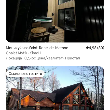
Миникуќа во Saint-René-de-Matane
Просечна оце
4,98 (80)
Chalet Mytik - Skadi 1
Локација
·
Однос цена/квалитет
·
Пристап
Омилено на гостите
Омилено на гостите