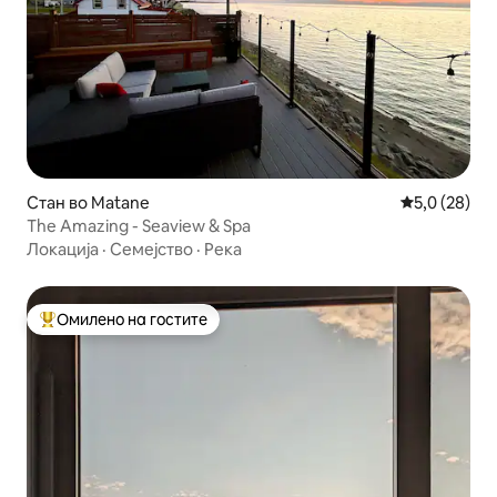
Стан во Matane
Просечна оц
5,0 (28)
The Amazing - Seaview & Spa
Локација
·
Семејство
·
Река
Омилено на гостите
Меѓу најуспешните „Омилени на гостите“