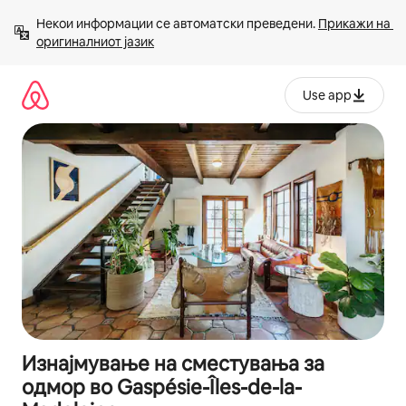
Прескокни
Некои информации се автоматски преведени. 
Прикажи на 
на
оригиналниот јазик
содржина
Use app
Изнајмување на сместувања за
одмор во Gaspésie-Îles-de-la-