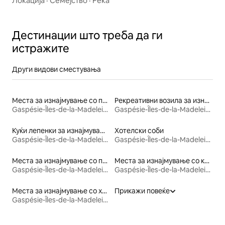
Локација
·
Семејство
·
Река
Дестинации што треба да ги
истражите
Други видови сместувања
Места за изнајмување со пристап до езеро
Рекреативни возила за изнајмување
Gaspésie-Îles-de-la-Madeleine
Gaspésie-Îles-de-la-Madeleine
Куќи лепенки за изнајмување
Хотелски соби
Gaspésie-Îles-de-la-Madeleine
Gaspésie-Îles-de-la-Madeleine
Места за изнајмување со пристап до плажа
Места за изнајмување со кајак
Gaspésie-Îles-de-la-Madeleine
Gaspésie-Îles-de-la-Madeleine
Места за изнајмување со хидромасажна када
Прикажи повеќе
Gaspésie-Îles-de-la-Madeleine