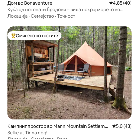
Дом во Bonaventure
Просечна оце
4,85 (40)
Куќа од потонати бродови – вила покрај морето во
заливот Шалор
Локација
·
Семејство
·
Точност
Омилено на гостите
Меѓу најуспешните „Омилени на гостите“
Кампинг простор во Mann Mountain Settleme
Просечна оц
5,0 (43)
nt
Selke at Tir na nóg!