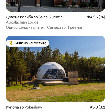
Дрвена колиба во Saint-Quentin
Просечна оце
4,96 (74)
Appalachian Lodge
Однос цена/квалитет
·
Семејство
·
Греење
Омилено на гостите
Меѓу најуспешните „Омилени на гостите“
Купола во Pokeshaw
Просечна оц
5,0 (32)