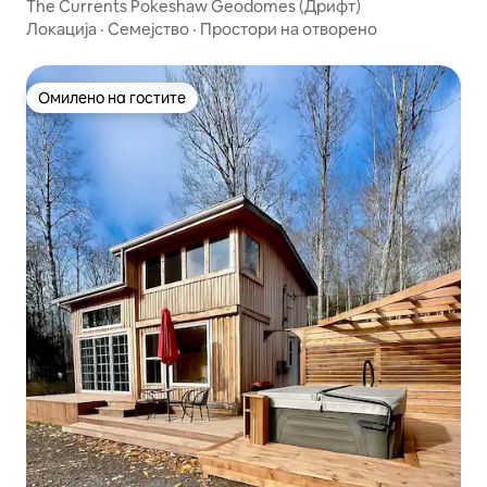
The Currents Pokeshaw Geodomes (Дрифт)
Локација
·
Семејство
·
Простори на отворено
Омилено на гостите
Омилено на гостите