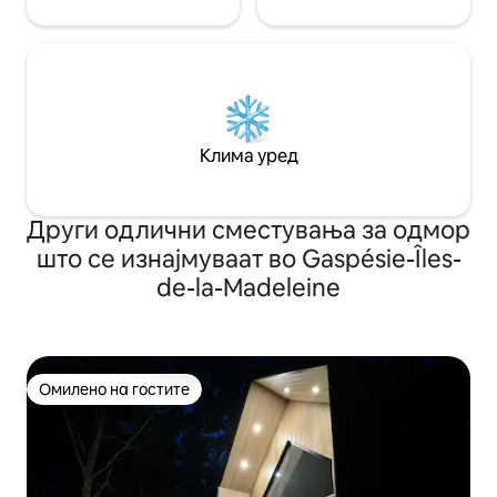
Клима уред
Други одлични сместувања за одмор
што се изнајмуваат во Gaspésie-Îles-
de-la-Madeleine
Омилено на гостите
Омилено на гостите