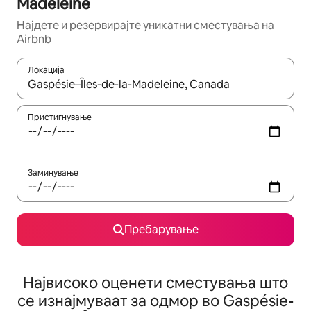
Madeleine
Најдете и резервирајте уникатни сместувања на
Airbnb
Локација
Кога резултатите се достапни, движете се со копчињата со 
Пристигнување
Заминување
Пребарување
Највисоко оценети сместувања што
се изнајмуваат за одмор во Gaspésie-