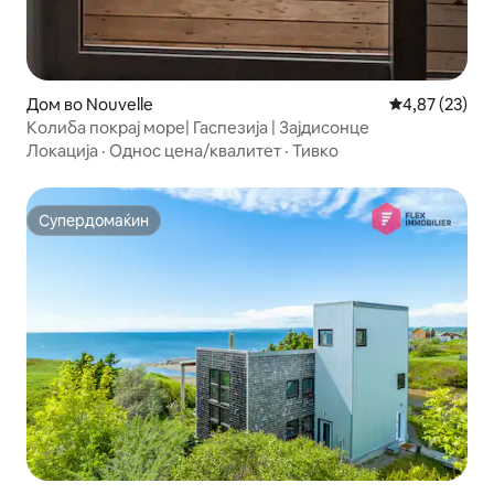
Дом во Nouvelle
Просечна оце
4,87 (23)
Колиба покрај море| Гаспезија | Зајдисонце
Локација
·
Однос цена/квалитет
·
Тивко
Супердомаќин
Супердомаќин