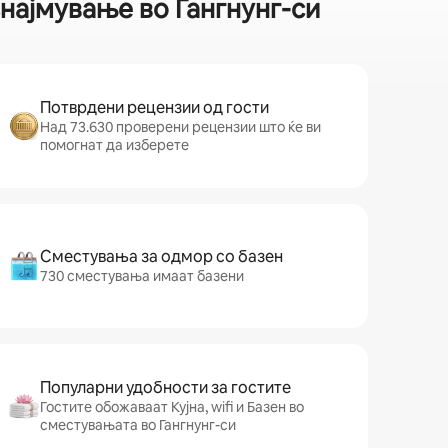
најмување во Гангнунг-си
Потврдени рецензии од гости
Над 73.630 проверени рецензии што ќе ви
помогнат да изберете
Сместувања за одмор со базен
730 сместувања имаат базени
Популарни удобности за гостите
Гостите обожаваат Кујна, wifi и Базен во
сместувањата во Гангнунг-си