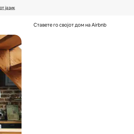
т јазик
Ставете го својот дом на Airbnb
ње или со лизгање.