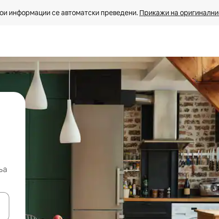
ои информации се автоматски преведени. 
Прикажи на оригиналнио
ња
копчињата со стрелки нагоре и надолу или истражувајте со допира