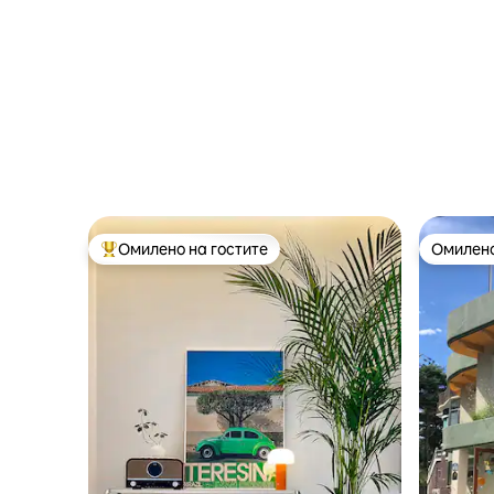
кафулиња Анмок
Омилено на гостите
Омилено
Меѓу најуспешните „Омилени на гостите“
Омилено