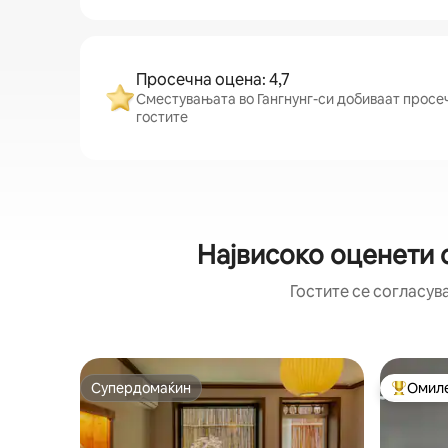
Просечна оцена: 4,7
Сместувањата во Гангнунг-си добиваат просечн
гостите
Највисоко оценети 
Гостите се согласув
Супердомаќин
Омиле
Супердомаќин
Меѓу на