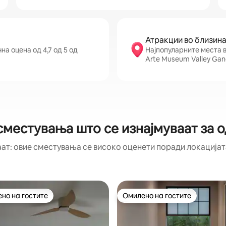
Атракции во близин
а оцена од 4,7 од 5 од
Најпопуларните места в
Arte Museum Valley Ga
сместувања што се изнајмуваат за о
аат: овие сместувања се високо оценети поради локацијата
но на гостите
Омилено на гостите
јуспешните „Омилени на гостите“
Омилено на гостите