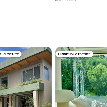
продавница) # Jungang Marke
Gangneung Station, Terminals 
Gangneung Outer Street
 на гостите
Омилено на гостите
 на гостите
Омилено на гостите