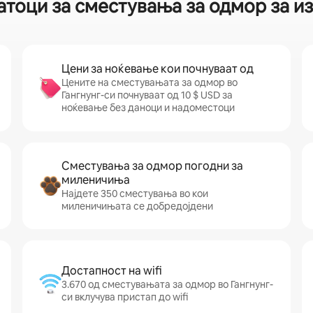
атоци за сместувања за одмор за из
Цени за ноќевање кои почнуваат од
Цените на сместувањата за одмор во
Гангнунг-си почнуваат од 10 $ USD за
ноќевање без даноци и надоместоци
Сместувања за одмор погодни за
миленичиња
Најдете 350 сместувања во кои
миленичињата се добредојдени
Достапност на wifi
3.670 од сместувањата за одмор во Гангнунг-
си вклучува пристап до wifi