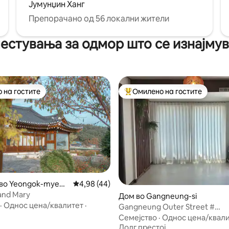
е! Се надеваме дека ќе имате
Јумунџин Ханг
ачко и пријатно патување во
Препорачано од 56 локални жители
то сместување**
естувања за одмор што се изнајмува
 на гостите
Омилено на гостите
 на гостите
Меѓу најуспешните „Омилени 
5 од 5, 6 рецензии
во Yeongok-myeo
Просечна оцена: 4,98 од 5, 44 рецензии
4,98 (44)
eung-si
and Mary
Дом во Gangneung-si
·
Однос цена/квалитет
·
Gangneung Outer Street #
Емоционален еднофамилијар
Семејство
·
Однос цена/квал
Gyoridan-gil (гурман, кафуле,
Долг престој