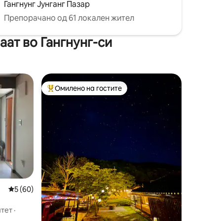
Гангнунг Јунганг Пазар
Препорачано од 61 локален жител
ат во Гангнунг-си
Омилено на гостите
на гостите“
Меѓу најуспешните „Омилени на гостите“
Просечна оцена: 5 од 5, 60 рецензии
5 (60)
ен дом #
итет
·
 мала