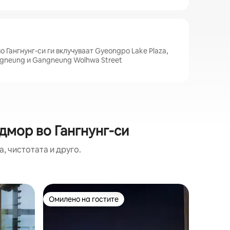
а
о Гангнунг-си ги вклучуваат Gyeongpo Lake Plaza,
ngneung и Gangneung Wolhwa Street
дмор во Гангнунг-си
, чистотата и друго.
Дом во 
Омилено на гостите
Суперд
Омилено на гостите
Суперд
ung
Лаонга Р
# Може д
паркинг во Лаонг