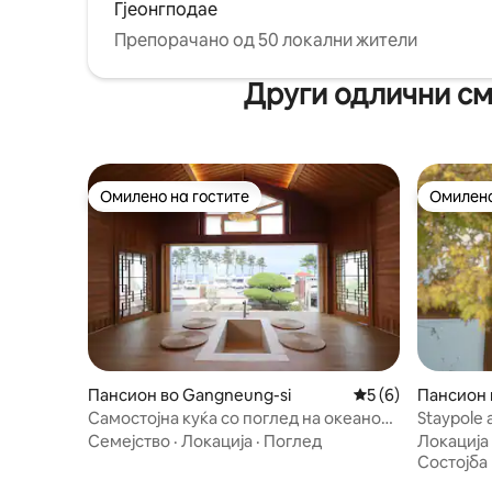
Гјеонгподае
користит
релаксир
Препорачано од 50 локални жители
најдобро
Други одлични см
Омилено на гостите
Омилено
Омилено на гостите
Омилено
Пансион во Gangneung-si
Просечна оцена: 
5 (6)
Пансион 
n, Gangn
Самостојна куќа со поглед на океанот
Staypole 
во Гангрјунг/Семејно патување во
Семејство
·
Локација
·
Поглед
Локација
Гангрјунг/10 секунди пешачење до
Состојба
плажата Намхангџин/Улица со