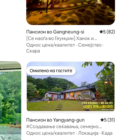
t,
#
Пансион во Gangneung-si
Просечна оцена: 5
5 (82)
[Се наоѓа во Геумџин] Ханок и
каравана Уживање во летото
Однос цена/квалитет
·
Семејство
·
Скара
Омилено на гостите
Омилено на гостите
Пансион во Yangyang-gun
Просечна оцена: 5
5 (31)
#Создавање сеќавања, семејно
патување во приватна куќа, бесплатна
Однос цена/квалитет
·
Локација
·
Када
трпезарија [Престој во ханок]