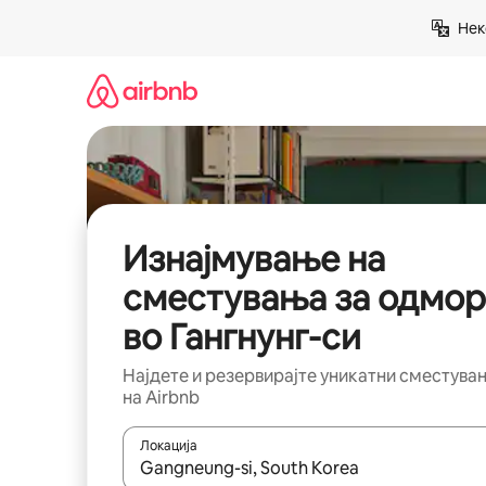
Прескокни
Нек
на
содржина
Изнајмување на
сместувања за одмор
во Гангнунг-си
Најдете и резервирајте уникатни сместува
на Airbnb
Локација
Кога резултатите се достапни, движете се со 