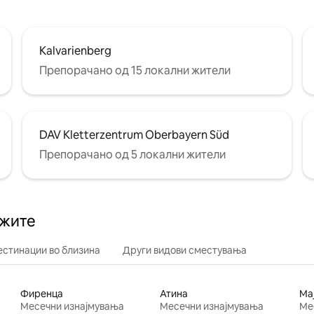
Kalvarienberg
Препорачано од 15 локални жители
DAV Kletterzentrum Oberbayern Süd
Препорачано од 5 локални жители
ажите
естинации во близина
Други видови сместувања
Фиренца
Атина
Ма
Месечни изнајмувања
Месечни изнајмувања
Ме