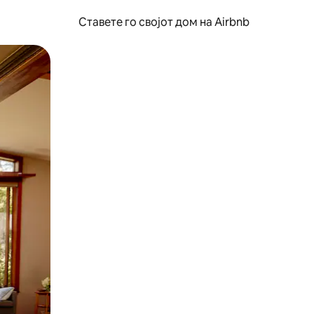
Ставете го својот дом на Airbnb
ње или со лизгање.