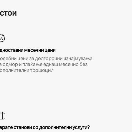
естои
дноставни месечни цени
осебни цени за долгорочни изнајмувања
а одмор и плаќање еднаш месечно без
ополнителни трошоци.*
арате станови со дополнителни услуги?