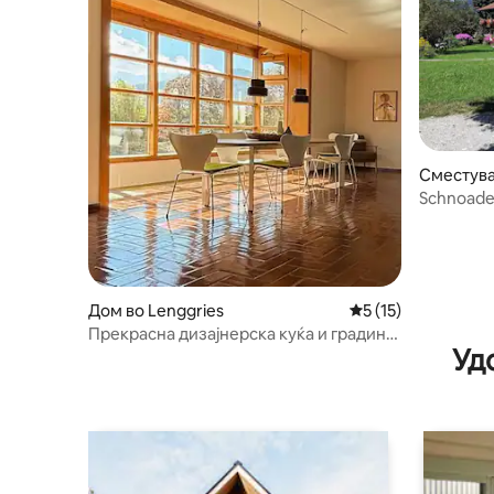
Сместува
aißach
Schnoade
Дом во Lenggries
Просечна оцена: 5
5 (15)
Прекрасна дизајнерска куќа и градина
Уд
„Das Spatz“