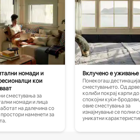
тални номади и
Вклучено е уживање
фесионалци кои
Понекогаш дестинација
сместувањето. Од дрве
ваат
колиби покрај карпи до
ни сместувања за
спокојни куќи-бродови,
тални номади и лица
овие сместувања за
работат на далечина со
изнајмување се полни с
и простори наменети за
уникатни карактеристи
та.