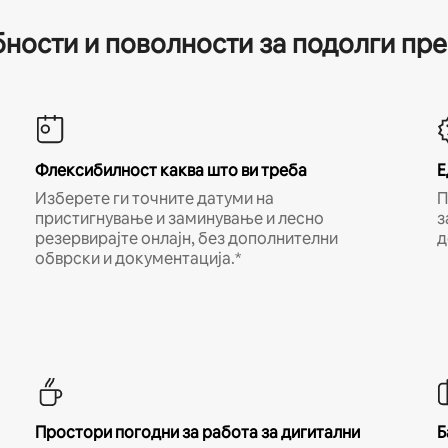
ности и поволности за подолги пр
Флексибилност каква што ви треба
Е
Изберете ги точните датуми на
П
пристигнување и заминување и лесно
з
резервирајте онлајн, без дополнителни
д
обврски и документација.*
Простори погодни за работа за дигитални
Б