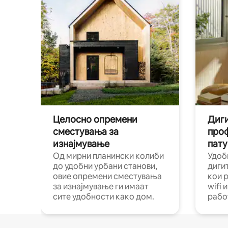
Целосно опремени
Диги
сместувања за
про
изнајмување
пату
Од мирни планински колиби
Удоб
до удобни урбани станови,
диги
овие опремени сместувања
кои 
за изнајмување ги имаат
wifi 
сите удобности како дом.
рабо