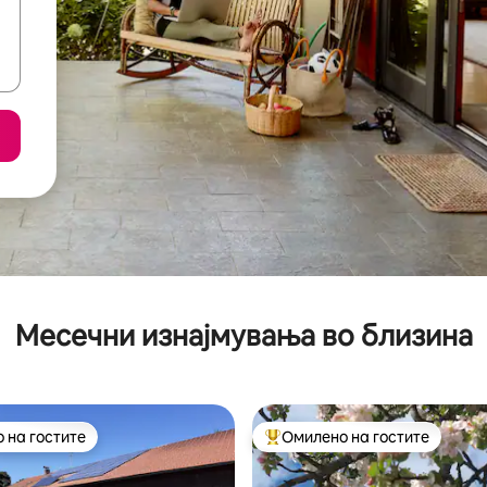
Месечни изнајмувања во близина
 на гостите
Омилено на гостите
 на гостите
Меѓу најуспешните „Омилени 