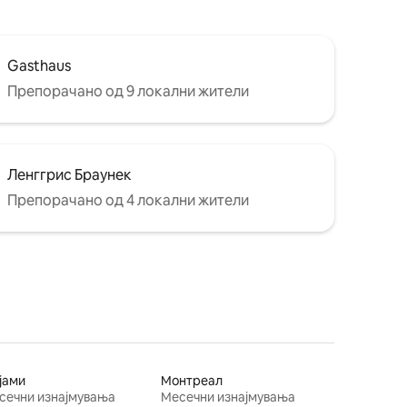
Gasthaus
Препорачано од 9 локални жители
Ленггрис Браунек
Препорачано од 4 локални жители
јами
Монтреал
сечни изнајмувања
Месечни изнајмувања