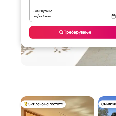
Заминување
Пребарување
Омилено на гостите
Омилено
Меѓу најуспешните „Омилени на гостите“
Омилено