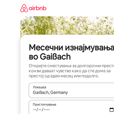
Прескокни
на
содржина
Месечни изнајмувањ
во Gaißach
Откријте сместувања за долгорочни прест
кои ви даваат чувство како да сте дома за
престој од еден месец или подолго.
Локација
Кога резултатите се достапни, движете се со 
Пристигнување