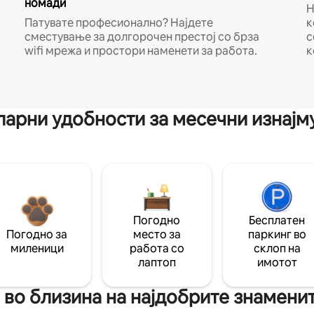
номади
Н
Патувате професионално? Најдете
к
сместување за долгорочен престој со брза
с
wifi мрежа и простори наменети за работа.
к
арни удобности за месечни изнај
Погодно
Бесплатен
Погодно за
место за
паркинг во
миленици
работа со
склоп на
лаптоп
имотот
 во близина на најдобрите знаменит