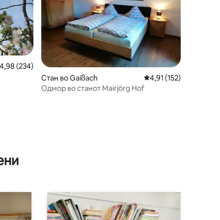
росечна оцена: 4,98 од 5, 234 рецензии
4,98 (234)
Стан во Gaißach
Просечна оцена: 4,91
4,91 (152)
Одмор во станот Mairjörg Hof
ени