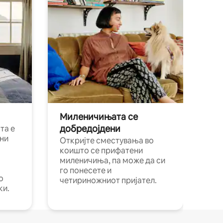
Миленичињата се
добредојдени
та е
ни
Откријте сместувања во
коишто се прифатени
миленичиња, па може да си
го понесете и
о
четириножниот пријател.
ки.