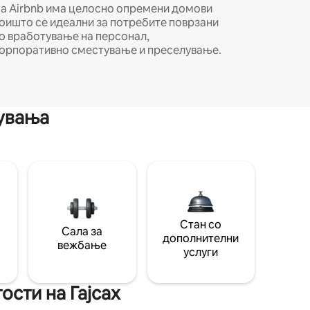
а Airbnb има целосно опремени домови
оишто се идеални за потребите поврзани
о вработување на персонал,
орпоративно сместување и преселување.
мувања
Стан со
Сала за
дополнителни
вежбање
услуги
ости на Гајсах