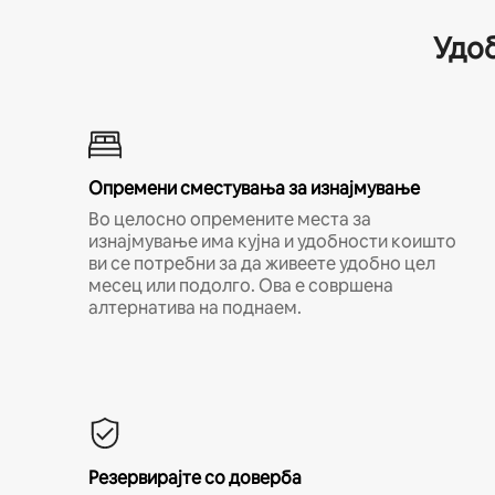
Удоб
Опремени сместувања за изнајмување
Во целосно опремените места за
изнајмување има кујна и удобности коишто
ви се потребни за да живеете удобно цел
месец или подолго. Ова е совршена
алтернатива на поднаем.
Резервирајте со доверба