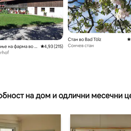
Стан во Bad Tölz
П
Сончев стан
ње на фарма во G
Просечна оцена: 4,93 од 5, 215 рецензии
4,93 (215)
rhof
 од 5, 15 рецензии
обност на дом и одлични месечни ц