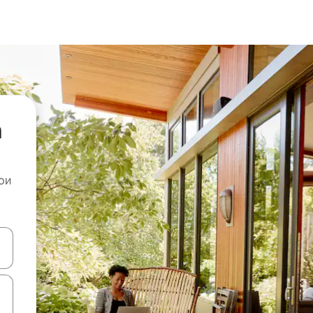
а
ои
копчињата со стрелки нагоре и надолу или истражувајте со допира