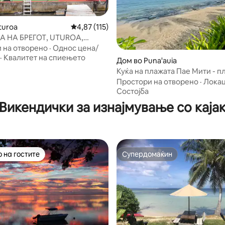
turoa
Просечна оцена: 4,87 од 5, 115 рецензии
4,87 (115)
A НА БРЕГОТ, UTUROA,
СКА ПОЛИНЕЗИЈА
 на отворено
·
Однос цена/
·
Квалитет на спиењето
Дом во Puna'auia
од 5, 106 рецензии
Куќа на плажата Пае Мити - п
бел песок - Тахити
Простори на отворено
·
Локац
Состојба
Викендички за изнајмување со каја
 на гостите
Супердомаќин
 на гостите
Супердомаќин