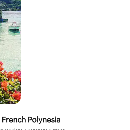
ње или со лизгање.
 French Polynesia