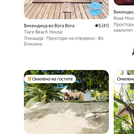
Викендиц
Rose Moo
Простори
Викендица во Bora Bora
Просечна оцена: 5
5 (41)
квалитет
Tiare Beach House
Локација
·
Простори на отворено
·
Во
близина
Омилено на гостите
Омилено
Меѓу најуспешните „Омилени на гостите“
Омилено