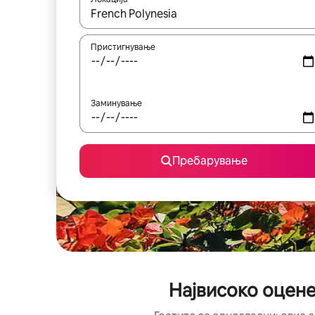
Кога резултатите се достапни, движете се со 
Пристигнување
Заминување
Пребарување
Највисоко оценет