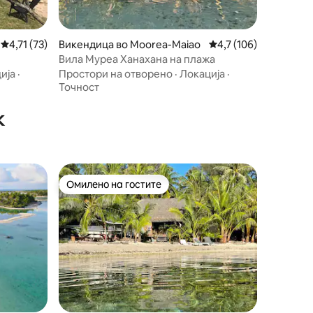
Просечна оцена: 4,71 од 5, 73 рецензии
4,71 (73)
Викендица во Moorea-Maiao
Просечна оцена: 4,7 
4,7 (106)
Вила Муреа Ханахана на плажа
ија
·
Простори на отворено
·
Локација
·
Точност
к
Омилено на гостите
Омилено на гостите