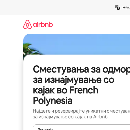
Прескокни
Нек
на
содржина
Сместувања за одмо
за изнајмување со
кајак во French
Polynesia
Најдете и резервирајте уникатни сместува
за изнајмување со кајак на Airbnb
Локација