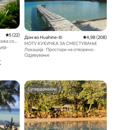
Просечна оцена: 5 од 5, 22 рецензии
5 (22)
Дом во Huahine-iti
Просечна оцена: 4,98 
4,98 (208)
лажа со
МОТУ КУЌИЧКА ЗА СМЕСТУВАЊЕ
ија
·
Локација
·
Простори на отворено
·
Одјавување
к
Супердомаќин
Супердомаќин