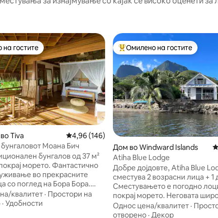
сместувања за изнајмување со кајак се високо оценети за л
 на гостите
Омилено на гостите
 на гостите
Меѓу најуспешните „Омилени 
во Tiva
Просечна оцена: 4,96 од 5, 146 рецензии
4,96 (146)
 бунгаловот Моана Бич
Дом во Windward Islands
П
иционален бунгалов од 37 м²
Atiha Blue Lodge
ј морето. Фантастично
Добре дојдовте, Atiha Blue Lo
 уживање во прекрасните
сместува 2 возрасни лица + 1 
а со поглед на Бора Бора.
Сместувањето е погодно лоц
т гребен е токму преку
на/квалитет
·
Простори на
покрај морето. Неговата шир
а нуркање со маска и труба.
о
·
Удобности
тераса нуди прекрасен погле
Однос цена/квалитет
·
Просто
есплатно од
мирниот залив Атиха и дава 
отворено
·
Декор