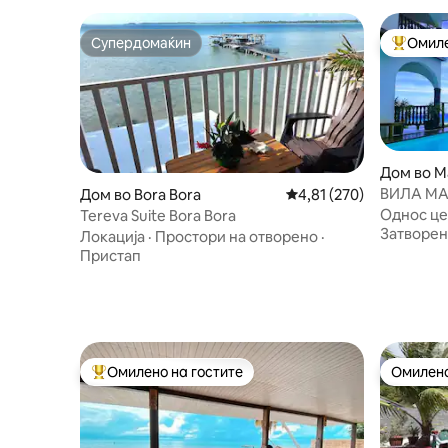
Супердомаќин
Омиле
Супердомаќин
Меѓу на
Дом во M
ВИЛА МАРОЕ (Горен ка
Дом во Bora Bora
Просечна оцена: 4,81 
4,81 (270)
лагуната
Однос це
Tereva Suite Bora Bora
Затворен
Локација
·
Простори на отворено
·
Пристап
Омилено на гостите
Омилено
Меѓу најуспешните „Омилени на гостите“
Омилено