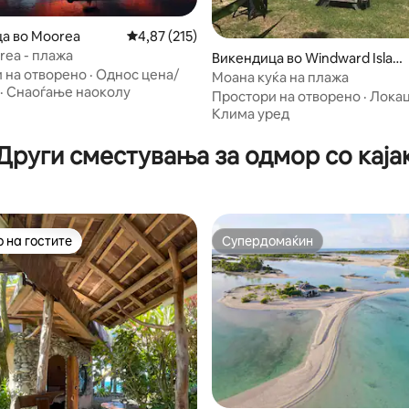
а во Moorea
Просечна оцена: 4,87 од 5, 215 рецензии
4,87 (215)
rea - плажа
Викендица во Windward Islan
 на отворено
·
Однос цена/
ds
Моана куќа на плажа
 од 5, 41 рецензии
·
Снаоѓање наоколу
Простори на отворено
·
Локац
Клима уред
Други сместувања за одмор со каја
 на гостите
Супердомаќин
 на гостите
Супердомаќин