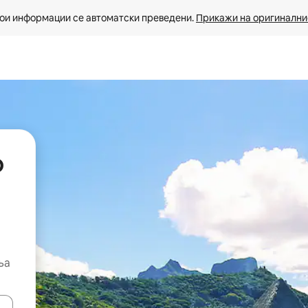
ои информации се автоматски преведени. 
Прикажи на оригиналнио
р
ња