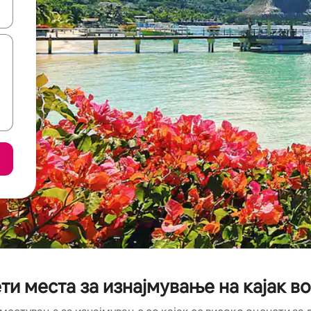
копчињата со стрелки нагоре и надолу или истражувајте со допира
и места за изнајмување на кајак во