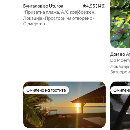
Бунгалов во Uturoa
Просечна оцена: 4,95 
4,95 (146)
*Приватна плажа, A/C крајбрежен
бунгалов Мири
Локација
·
Простори на отворено
·
Семејство
Дом во Af
Do Moem
Локација
Затворен
Омилено на гостите
Омилено
Омилено на гостите
Омилено