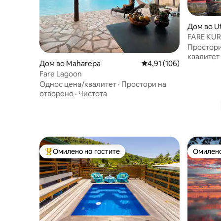
Дом во U
FARE KUR
ФРАНЦУ
Простори
квалитет
Дом во Maharepa
Просечна оцена: 4,91 
4,91 (106)
Fare Lagoon
Однос цена/квалитет
·
Простори на
отворено
·
Чистота
Омилено на гостите
Омилено
Меѓу најуспешните „Омилени на гостите“
Омилено