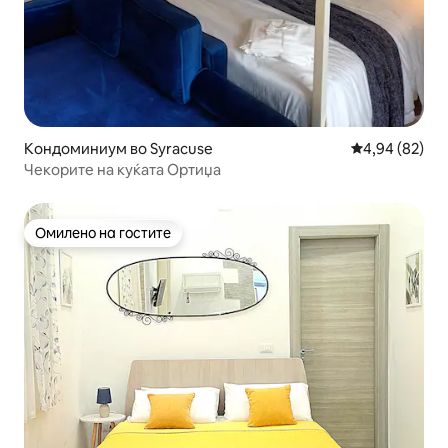
Кондоминиум во Syracuse
Просечна оце
4,94 (82)
Чекорите на куќата Ортиџа
Омилено на гостите
Омилено на гостите