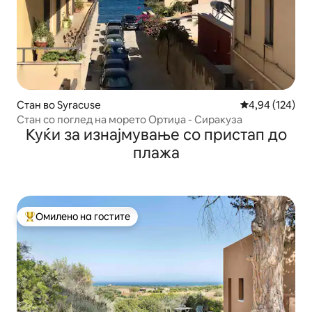
Стан во Syracuse
Просечна оцен
4,94 (124)
Стан со поглед на морето Ортиџа - Сиракуза
Куќи за изнајмување со пристап до
плажа
Омилено на гостите
Меѓу најуспешните „Омилени на гостите“