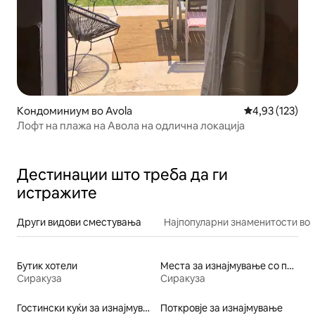
Кондоминиум во Avola
Просечна оцен
4,93 (123)
Лофт на плажа на Авола на одлична локација
Дестинации што треба да ги
истражите
Други видови сместувања
Најпопуларни знаменитости во 
Бутик хотели
Места за изнајмување со пристап до езеро
Сиракуза
Сиракуза
Гостински куќи за изнајмување
Поткровје за изнајмување