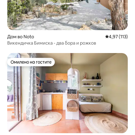
Дом во Noto
Просечна оцен
4,97 (113)
Викендичка Бимиска - два бора и рожков
Омилено на гостите
Омилено на гостите