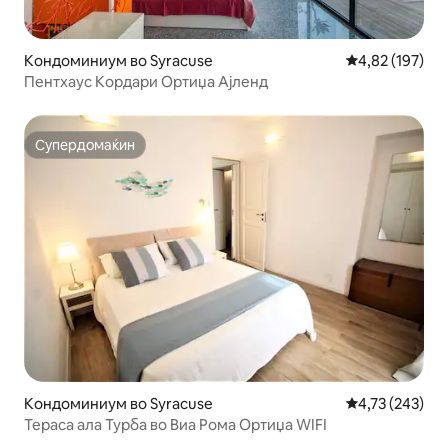
Кондоминиум во Syracuse
Просечна оцен
4,82 (197)
Пентхаус Кордари Ортиџа Ајленд
Супердомаќин
Супердомаќин
Кондоминиум во Syracuse
Просечна оцен
4,73 (243)
Тераса ала Турба во Виа Рома Ортиџа WIFI