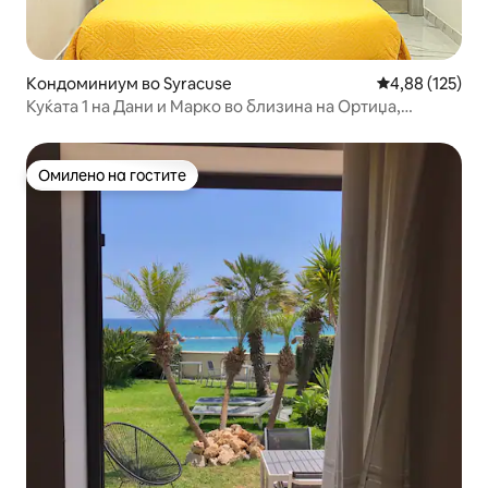
Кондоминиум во Syracuse
Просечна оцен
4,88 (125)
Куќата 1 на Дани и Марко во близина на Ортиџа,
Сиракуза
Омилено на гостите
Омилено на гостите