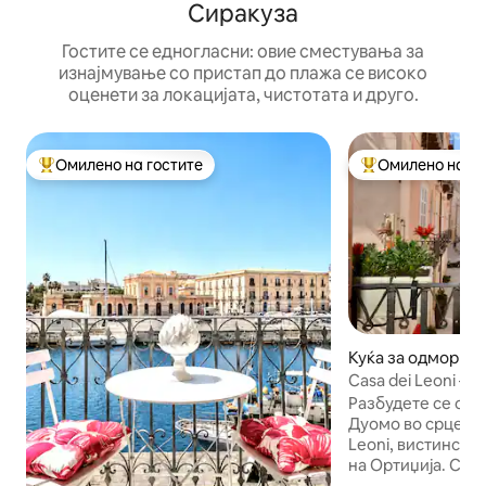
Сиракуза
Гостите се едногласни: овие сместувања за
изнајмување со пристап до плажа се високо
оценети за локацијата, чистотата и друго.
Омилено на гостите
Омилено на го
Меѓу најуспешните „Омилени на гостите“
Меѓу најуспешни
Куќа за одмор во
Casa dei Leoni – Б
Duomo | Ортиџиј
Разбудете се со 
Дуомо во срцето н
Leoni, вистински
на Ортиџија. Со 
Минерва, на само