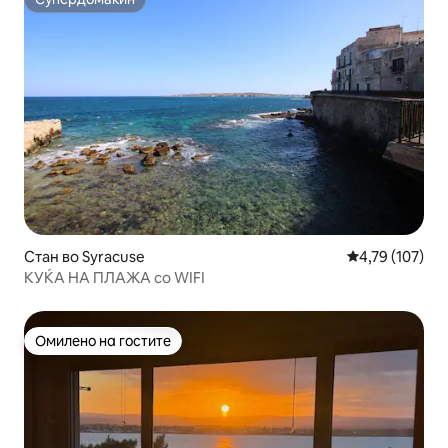
Супердомаќин
Стан во Syracuse
Просечна оцен
4,79 (107)
КУЌА НА ПЛАЖА со WIFI
Омилено на гостите
Омилено на гостите