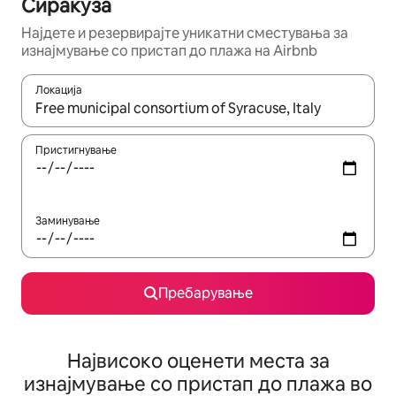
Сиракуза
Најдете и резервирајте уникатни сместувања за
изнајмување со пристап до плажа на Airbnb
Локација
Кога резултатите се достапни, движете се со копчињата со 
Пристигнување
Заминување
Пребарување
Највисоко оценети места за
изнајмување со пристап до плажа во