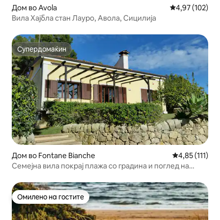
Дом во Avola
Просечна оцен
4,97 (102)
Вила Хајбла стан Лауро, Авола, Сицилија
Супердомаќин
Супердомаќин
Дом во Fontane Bianche
Просечна оцен
4,85 (111)
Семејна вила покрај плажа со градина и поглед на
море
Омилено на гостите
Омилено на гостите