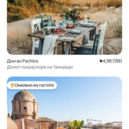
Дом во Pachino
Просечна оцен
4,98 (159)
Домот покрај море на Танкреди
Омилено на гостите
Меѓу најуспешните „Омилени на гостите“