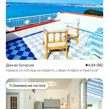
Дом во Syracuse
Просечна оце
4,84 (86)
тераса со поглед на морето „таван Алфео и Аретуса“
Омилено на гостите
Меѓу најуспешните „Омилени на гостите“