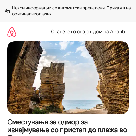
Прескокни
Некои информации се автоматски преведени. 
Прикажи на 
на
оригиналниот јазик
содржина
Ставете го својот дом на Airbnb
Сместувања за одмор за
изнајмување со пристап до плажа во