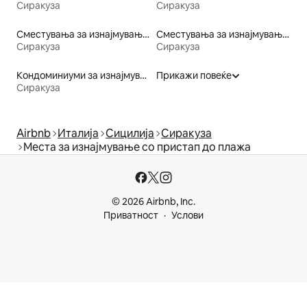
Сиракуза
Сиракуза
Сместувања за изнајмување со сауна
Сместувања за изнајмување со кревет со пристапна висина
Сиракуза
Сиракуза
Кондоминиуми за изнајмување
Прикажи повеќе
Сиракуза
Airbnb
Италија
Сицилија
Сиракуза
Места за изнајмување со пристап до плажа
© 2026 Airbnb, Inc.
Приватност
Услови