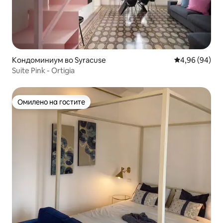
Кондоминиум во Syracuse
Просечна оце
4,96 (94)
Suite Pink - Ortigia
Омилено на гостите
Омилено на гостите