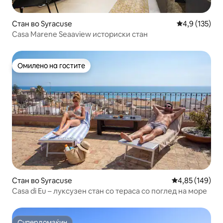
Стан во Syracuse
Просечна оце
4,9 (135)
Casa Marene Seaaview историски стан
Омилено на гостите
Омилено на гостите
Стан во Syracuse
Просечна оцен
4,85 (149)
Casa di Eu – луксузен стан со тераса со поглед на море
Супердомаќин