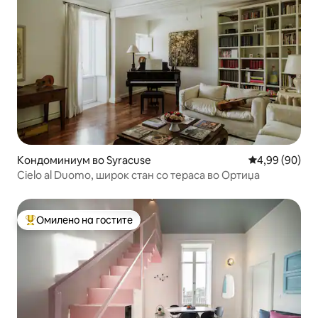
Кондоминиум во Syracuse
Просечна оце
4,99 (90)
Cielo al Duomo, широк стан со тераса во Ортиџа
Омилено на гостите
Меѓу најуспешните „Омилени на гостите“