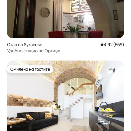
Стан во Syracuse
Просечна оцен
4,92 (569)
Удобно студио во Ортиџа
Омилено на гостите
Омилено на гостите