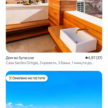
Дом во Syracuse
Просечна оце
4,97 (37)
Casa Santini Ortigia, 3 кревети, 3 бањи, 1 минута до
плажата
Омилено на гостите
Меѓу најуспешните „Омилени на гостите“