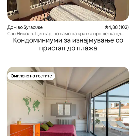
Дом во Syracuse
Просечна оцен
4,88 (102)
Сан Никола. Центар, но само на кратка прошетка од
Кондоминиуми за изнајмување со
морето
пристап до плажа
Омилено на гостите
Омилено на гостите