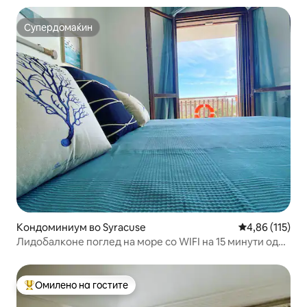
Супердомаќин
Супердомаќин
Кондоминиум во Syracuse
Просечна оцен
4,86 (115)
Лидобалконе поглед на море со WIFI на 15 минути од
Ортиџа
Омилено на гостите
Меѓу најуспешните „Омилени на гостите“