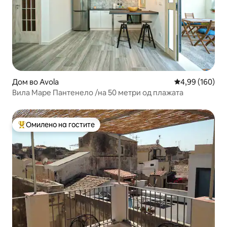
Дом во Avola
Просечна оцен
4,99 (160)
Вила Маре Пантенело /на 50 метри од плажата
Омилено на гостите
Меѓу најуспешните „Омилени на гостите“