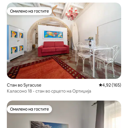
Омилено на гостите
Омилено на гостите
Стан во Syracuse
Просечна оцен
4,92 (165)
Каласоно 18 - стан во срцето на Ортиџија
Омилено на гостите
Омилено на гостите