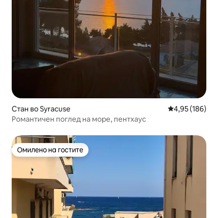
Стан во Syracuse
Просечна оцен
4,95 (186)
Романтичен поглед на море, пентхаус
Омилено на гостите
Омилено на гостите