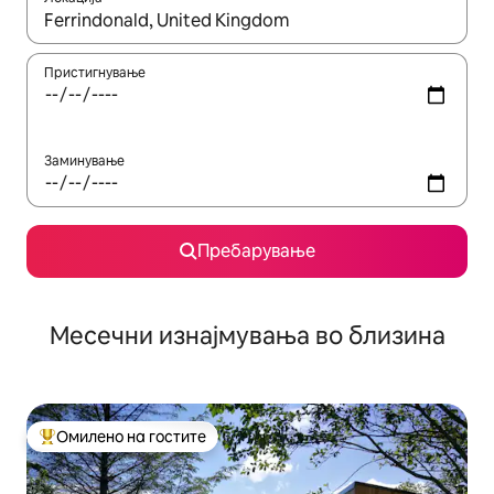
Кога резултатите се достапни, движете се со копчињата со 
Пристигнување
Заминување
Пребарување
Месечни изнајмувања во близина
Омилено на гостите
Меѓу најуспешните „Омилени на гостите“