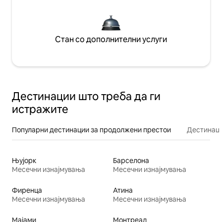
Стан со дополнителни услуги
Дестинации што треба да ги
истражите
Популарни дестинации за продолжени престои
Дестинаци
Њујорк
Барселона
Месечни изнајмувања
Месечни изнајмувања
Фиренца
Атина
Месечни изнајмувања
Месечни изнајмувања
Мајами
Монтреал