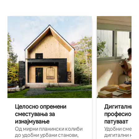
Целосно опремени
Дигитални н
сместувања за
професиона
изнајмување
патуваат
Од мирни планински колиби
Удобни смест
до удобни урбани станови,
дигитални ном