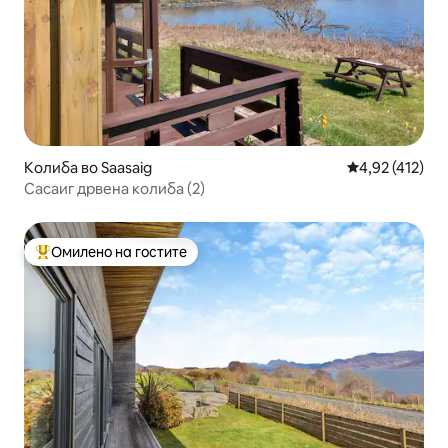
Колиба во Saasaig
Просечна оцен
4,92 (412)
Сасаиг дрвена колиба (2)
Омилено на гостите
Меѓу најуспешните „Омилени на гостите“