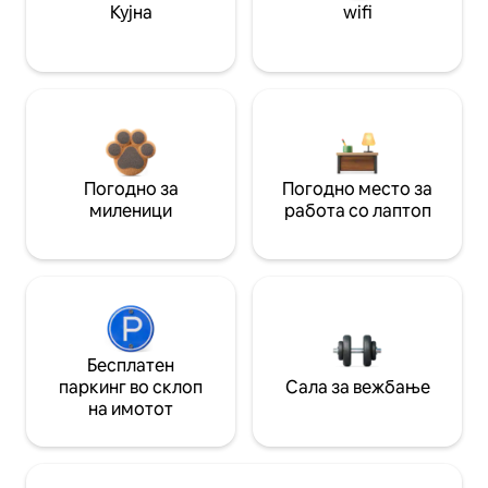
Кујна
wifi
Погодно за
Погодно место за
миленици
работа со лаптоп
Бесплатен
паркинг во склоп
Сала за вежбање
на имотот