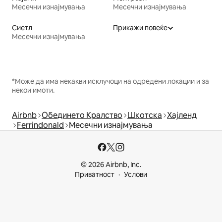
Месечни изнајмувања
Месечни изнајмувања
Сиетл
Прикажи повеќе
Месечни изнајмувања
*Може да има некакви исклучоци на одредени локации и за
некои имоти.
Airbnb
Обединето Кралство
Шкотска
Хајленд
Ferrindonald
Месечни изнајмувања
© 2026 Airbnb, Inc.
Приватност
Услови