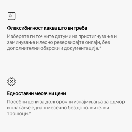
Флексибилност каква што ви треба
Изберете ги точните датуми на пристигнување и
заминување и лесно резервирајте онлајн, без
дополнителни обврски и документација.*
Едноставни месечни цени
Посебни цени за долгорочни изнајмувања за одмор
и плаќање еднаш месечно без дополнителни
трошоци.*