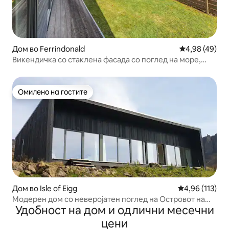
Дом во Ferrindonald
Просечна оце
4,98 (49)
Викендичка со стаклена фасада со поглед на море,
Скај
Омилено на гостите
Омилено на гостите
Дом во Isle of Eigg
Просечна оцен
4,96 (113)
Модерен дом со неверојатен поглед на Островот на
Удобност на дом и одлични месечни
Ефате
цени