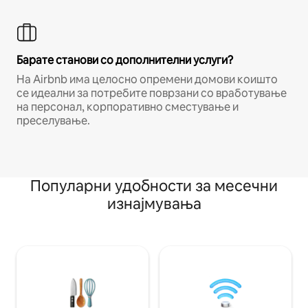
Барате станови со дополнителни услуги?
На Airbnb има целосно опремени домови коишто
се идеални за потребите поврзани со вработување
на персонал, корпоративно сместување и
преселување.
Популарни удобности за месечни
изнајмувања