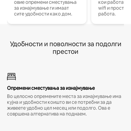
овие опремени сместувања
кои работат н
за изнајмување ги имаат
wifi и простор
сите удобности како дом.
работа.
Удобности и поволности за подолги
престои
Опремени сместувања за изнајмување
Во целосно опремените места за изнајмување има
кујна и удобности коишто ви се потребни за да
живеете удобно цел месец или подолго. Ова е
совршена алтернатива на поднаем.