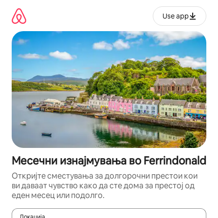
Прескокни
на
Use app
содржина
Месечни изнајмувања во Ferrindonald
Откријте сместувања за долгорочни престои кои
ви даваат чувство како да сте дома за престој од
еден месец или подолго.
Локација