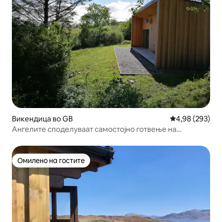
Викендица во GB
Просечна оцен
4,98 (293)
Ангелите споделуваат самостојно готвење на
Островот на Скај
Омилено на гостите
Омилено на гостите