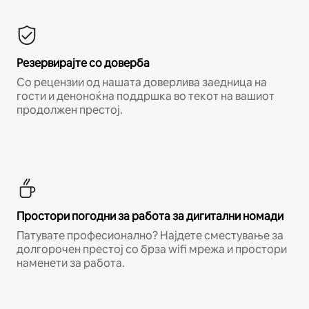
Резервирајте со доверба
Со рецензии од нашата доверлива заедница на
гости и деноноќна поддршка во текот на вашиот
продолжен престој.
Простори погодни за работа за дигитални номади
Патувате професионално? Најдете сместување за
долгорочен престој со брза wifi мрежа и простори
наменети за работа.