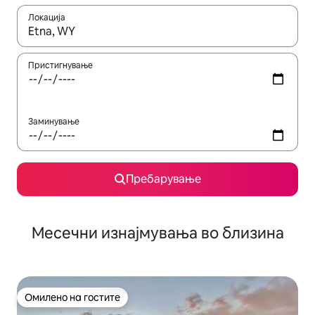
Локација
Кога резултатите се достапни, движете се со копчињата со 
Пристигнување
Заминување
Пребарување
Месечни изнајмувања во близина
Омилено на гостите
Омилено на гостите