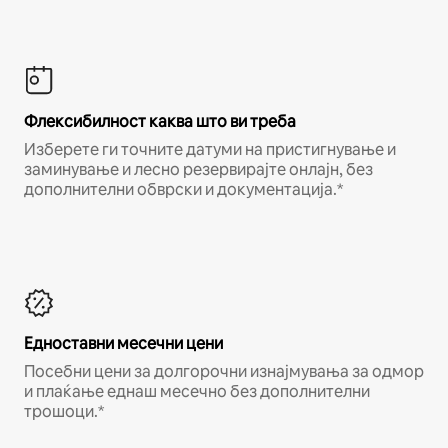
Флексибилност каква што ви треба
Изберете ги точните датуми на пристигнување и
заминување и лесно резервирајте онлајн, без
дополнителни обврски и документација.*
Едноставни месечни цени
Посебни цени за долгорочни изнајмувања за одмор
и плаќање еднаш месечно без дополнителни
трошоци.*