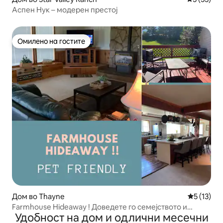
Аспен Нук – модерен престој
Омилено на гостите
Омилено на гостите
Дом во Thayne
Просечна 
5 (13)
Farmhouse Hideaway ! Доведете го семејството и
Удобност на дом и одлични месечни
миленичињата !