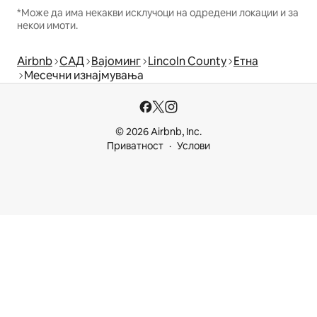
*Може да има некакви исклучоци на одредени локации и за
некои имоти.
Airbnb
САД
Вајоминг
Lincoln County
Етна
Месечни изнајмувања
© 2026 Airbnb, Inc.
Приватност
Услови