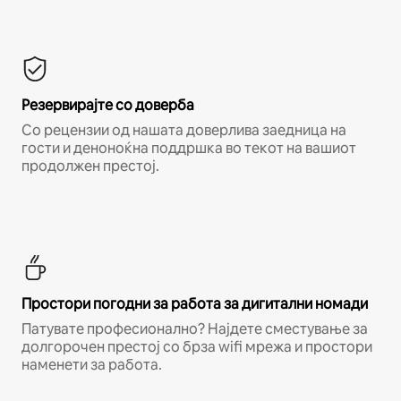
Резервирајте со доверба
Со рецензии од нашата доверлива заедница на
гости и деноноќна поддршка во текот на вашиот
продолжен престој.
Простори погодни за работа за дигитални номади
Патувате професионално? Најдете сместување за
долгорочен престој со брза wifi мрежа и простори
наменети за работа.