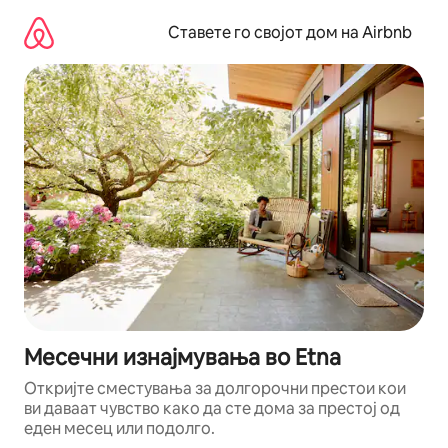
Прескокни
на
Ставете го својот дом на Airbnb
содржина
Месечни изнајмувања во Etna
Откријте сместувања за долгорочни престои кои
ви даваат чувство како да сте дома за престој од
еден месец или подолго.