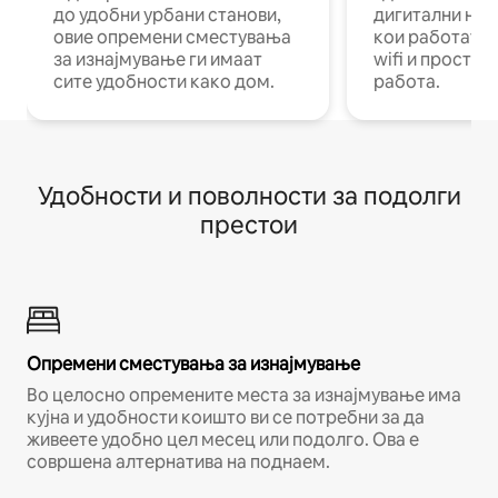
до удобни урбани станови,
дигитални ном
овие опремени сместувања
кои работат н
за изнајмување ги имаат
wifi и простор
сите удобности како дом.
работа.
Удобности и поволности за подолги
престои
Опремени сместувања за изнајмување
Во целосно опремените места за изнајмување има
кујна и удобности коишто ви се потребни за да
живеете удобно цел месец или подолго. Ова е
совршена алтернатива на поднаем.