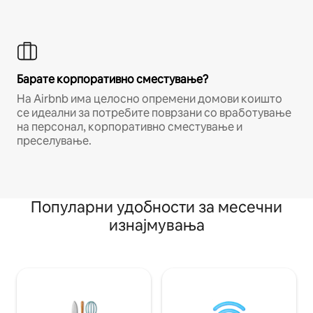
Барате корпоративно сместување?
На Airbnb има целосно опремени домови коишто
се идеални за потребите поврзани со вработување
на персонал, корпоративно сместување и
преселување.
Популарни удобности за месечни
изнајмувања