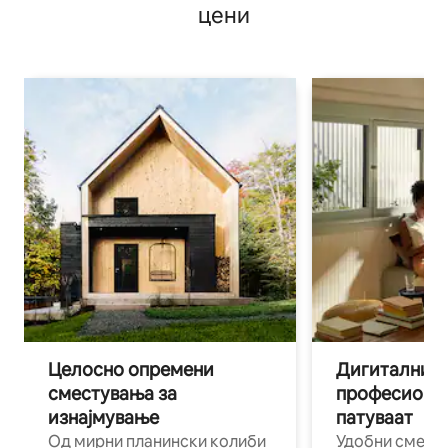
цени
Целосно опремени
Дигитални н
сместувања за
професиона
изнајмување
патуваат
Од мирни планински колиби
Удобни смест