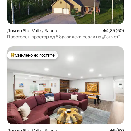
Дом во Star Valley Ranch
Просечна оце
4,85 (60)
Просторен простор од 5 бразилски реали на „Ранчот“
Омилено на гостите
Меѓу најуспешните „Омилени на гостите“
Дом во Star Valley Ranch
Просечна 
5 (53)