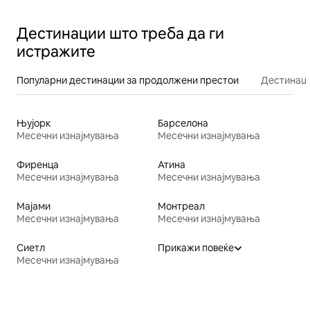
Дестинации што треба да ги
истражите
Популарни дестинации за продолжени престои
Дестинаци
Њујорк
Барселона
Месечни изнајмувања
Месечни изнајмувања
Фиренца
Атина
Месечни изнајмувања
Месечни изнајмувања
Мајами
Монтреал
Месечни изнајмувања
Месечни изнајмувања
Сиетл
Прикажи повеќе
Месечни изнајмувања