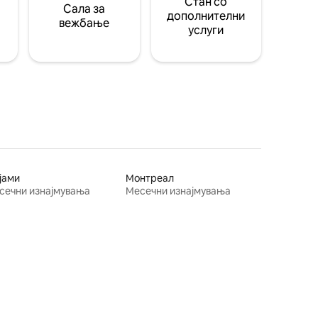
Стан со
Сала за
дополнителни
вежбање
услуги
јами
Монтреал
сечни изнајмувања
Месечни изнајмувања