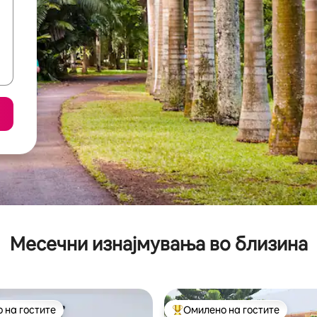
Месечни изнајмувања во близина
 на гостите
Омилено на гостите
 на гостите
Меѓу најуспешните „Омилени 