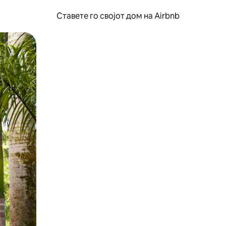
Ставете го својот дом на Airbnb
ње или со лизгање.