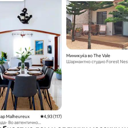
5 од 5, 3 рецензии
Миникуќа во The Vale
Шармантно студио Forest Nes
Cap Malheureux
Просечна оцена: 4,93 од 5, 117 рецензии
4,93 (117)
нда- Во автентично
ко село