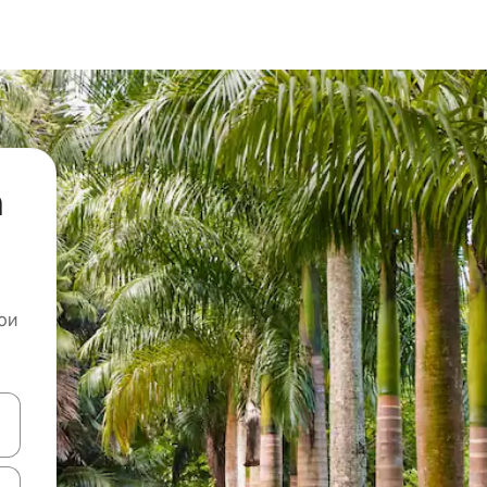
а
ои
копчињата со стрелки нагоре и надолу или истражувајте со допира