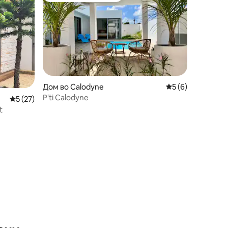
Дом во Calodyne
Просечна оцена: 
5 (6)
P'ti Calodyne
Просечна оцена: 5 од 5, 27 рецензии
5 (27)
t