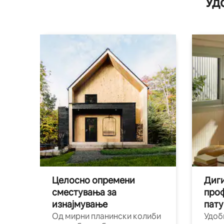
Уд
Целосно опремени
Диги
сместувања за
про
изнајмување
пату
Од мирни планински колиби
Удоб