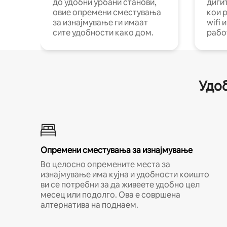
до удобни урбани станови,
диги
овие опремени сместувања
кои 
за изнајмување ги имаат
wifi 
сите удобности како дом.
рабо
Удоб
Опремени сместувања за изнајмување
Во целосно опремените места за
изнајмување има кујна и удобности коишто
ви се потребни за да живеете удобно цел
месец или подолго. Ова е совршена
алтернатива на поднаем.