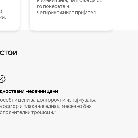
миленичиња, па може да си
го понесете и
о
четириножниот пријател.
ки.
естои
дноставни месечни цени
осебни цени за долгорочни изнајмувања
а одмор и плаќање еднаш месечно без
ополнителни трошоци.*