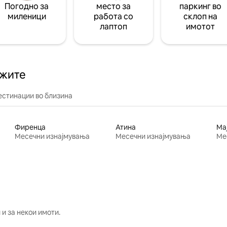
Погодно за
место за
паркинг во
миленици
работа со
склоп на
лаптоп
имотот
ажите
естинации во близина
Фиренца
Атина
Ма
Месечни изнајмувања
Месечни изнајмувања
Ме
и за некои имоти.