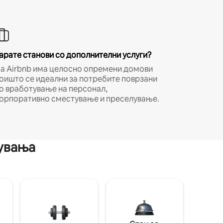
арате станови со дополнителни услуги?
а Airbnb има целосно опремени домови
оишто се идеални за потребите поврзани
о вработување на персонал,
орпоративно сместување и преселување.
мувања