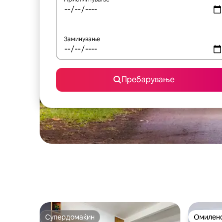
Заминување
Пребарување
Супердомаќин
Омилено
Супердомаќин
Омилено