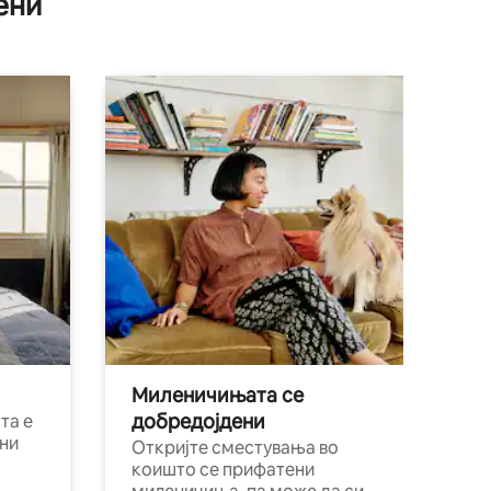
ени
Миленичињата се
добредојдени
та е
ни
Откријте сместувања во
коишто се прифатени