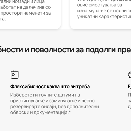
тални номади и лица
овие сместувања за
работат на далечина со
изнајмување се полни с
и простори наменети за
уникатни карактеристи
та.
ности и поволности за подолги пр
Флексибилност каква што ви треба
Е
Изберете ги точните датуми на
П
пристигнување и заминување и лесно
з
резервирајте онлајн, без дополнителни
д
обврски и документација.*