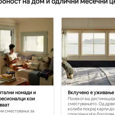
обност на дом и одлични месечни ц
тални номади и
Вклучено е уживање
фесионалци кои
Понекогаш дестинација
сместувањето. Од дрве
ваат
колиби покрај карпи до
ни сместувања за
спокојни куќи-бродови,