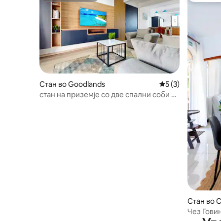
Стан во Goodlands
Просечна оцена: 
5 (3)
стан на приземје со две спални соби +
базен
Стан во 
Чез Гови
маврицис