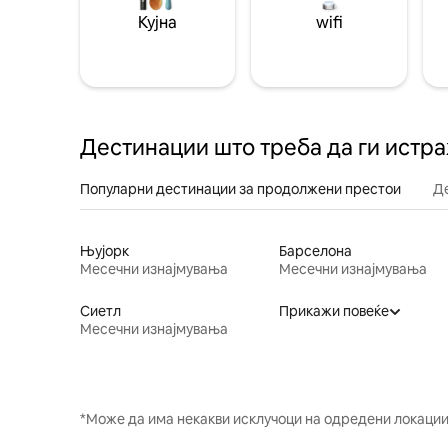
Кујна
wifi
Дестинации што треба да ги истр
Популарни дестинации за продолжени престои
Д
Њујорк
Барселона
Месечни изнајмувања
Месечни изнајмувања
Сиетл
Прикажи повеќе
Месечни изнајмувања
*Може да има некакви исклучоци на одредени локации 