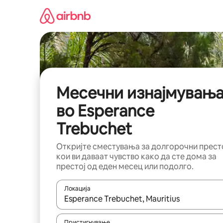
Прескокни
на
содржина
Месечни изнајмувањ
во Esperance
Trebuchet
Откријте сместувања за долгорочни прест
кои ви даваат чувство како да сте дома за
престој од еден месец или подолго.
Локација
Кога резултатите се достапни, движете се со 
Пристигнување