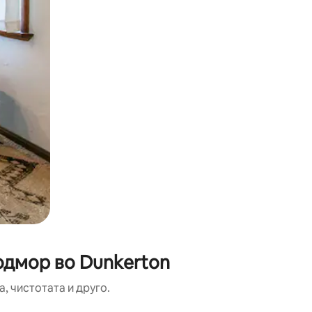
одмор во Dunkerton
, чистотата и друго.