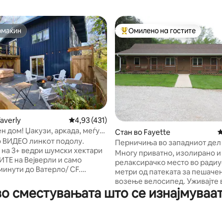
омаќин
Омилено на гостите
омаќин
Меѓу најуспешните „Омилени 
averly
Просечна оцена: 4,93 од 5, 431 рецензии
4,93 (431)
н дом! Џакузи, аркада, меѓу
од 5, 465 рецензии
Стан во Fayette
П
 во Ајова!
о ВИДЕО линкот подолу.
Перничиња во западниот дел
 на 3+ ведри шумски хектари
Многу приватно, изолирано и
ТЕ на Вејверли и само
релаксирачко место во радиу
минути до Ватерло/ CF.
метри од патеката за пешаче
и и уникатни! Започнете го
возење велосипед. Уживајте во дивиот
 кафе на платформата,
о сместувањата што се изнајмуваат
свет, многу елени и орли за д
го погледот и гледајќи ги
гледате големиот отворен п
ивотни во изобилство.
трем. Противпожарни јами за секоја
е се во НОВИОТ ЏАКУЗИ,
дрвена колиба со обезбедено