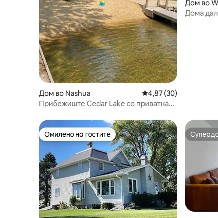
Дом во W
Дома дал
Дом во Nashua
Просечна оцена: 4,87
4,87 (30)
Прибежиште Cedar Lake со приватна
плажа и џакузи
Омилено на гостите
Суперд
Омилено на гостите
Суперд