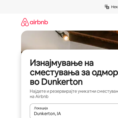
Прескокни
Нек
на
содржина
Изнајмување на
сместувања за одмор
во Dunkerton
Најдете и резервирајте уникатни сместува
на Airbnb
Локација
Кога резултатите се достапни, движете се со 