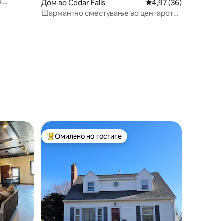
Дом во Cedar Falls
Просечна оцена: 4,97
4,97 (36)
Шармантно сместување во центарот
на Сидар Фолс
Омилено на гостите
на гостите“
Меѓу најуспешните „Омилени на гостите“