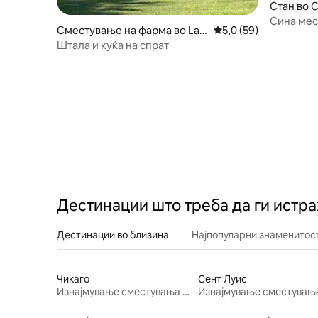
Стан во C
Сина мес
Сместување на фарма во La
Просечна оцена: 5,0
5,0 (59)
mont
Штала и куќа на спрат
Дестинации што треба да ги истр
Дестинации во близина
Најпопуларни знаменитост
Чикаго
Сент Луис
Изнајмување сместувања за одмор