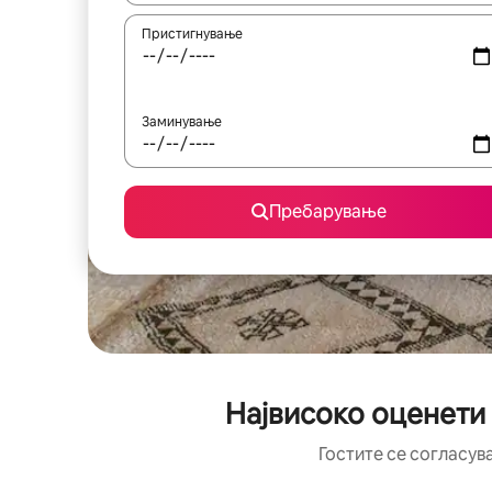
Пристигнување
Заминување
Пребарување
Највисоко оценети
Гостите се согласув