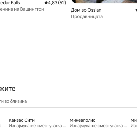
edar Falls
Просечна оцена: 4,83 од 5, 52 рецензии
4,83 (52)
ечина на Вашингтон
Дом во Ossian
 од 5, 59 рецензии
Продавницата
ажите
и во близина
Канзас Сити
Минеаполис
Ми
Изнајмување сместувања за одмор
Изнајмување сместувања за одмор
Изнајмување сместувања за одмор