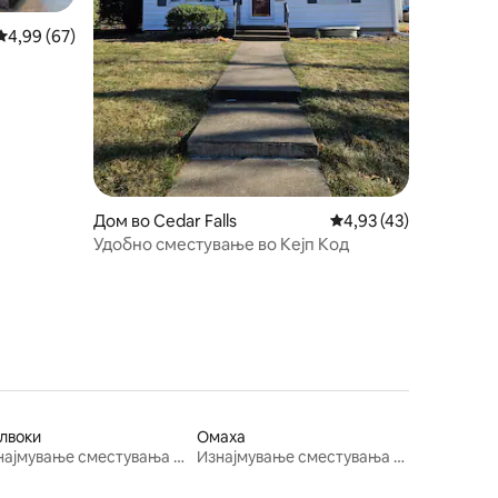
Просечна оцена: 4,99 од 5, 67 рецензии
4,99 (67)
Дом во Cedar Falls
Просечна оцена: 4,93
4,93 (43)
Удобно сместување во Кејп Код
лвоки
Омаха
Изнајмување сместувања за одмор
Изнајмување сместувања за одмор