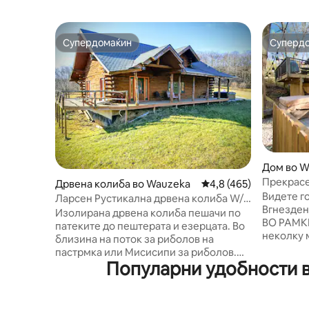
Супердомаќин
Суперд
Супердомаќин
Суперд
Дом во W
Прекрасе
Дрвена колиба во Wauzeka
Просечна оцена: 4,8 
4,8 (465)
првите 10
Видете г
Ларсен Рустикална дрвена колиба W/
Вгнезден
Надворешна хидромасажна када
Изолирана дрвена колиба пешачи по
ВО РАМКИ
патеките до пештерата и езерцата. Во
неколку 
близина на поток за риболов на
Прекрасн
пастрмка или Мисисипи за риболов.
денот со
Популарни удобности в
Донесете го вашиот теренски возило
впивајќи 
(UTV) и возете по приватните патеки
дивите ж
за 30 долари по возач и 10 долари по
Опуштет
патник или изнајмете теренско возило