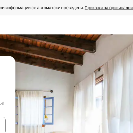
ои информации се автоматски преведени. 
Прикажи на оригиналнио
ња
копчињата со стрелки нагоре и надолу или истражувајте со допира