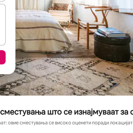
 сместувања што се изнајмуваат за 
аат: овие сместувања се високо оценети поради локацијата