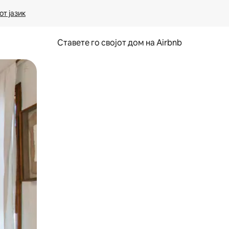
т јазик
Ставете го својот дом на Airbnb
ње или со лизгање.