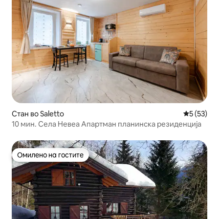
Стан во Saletto
Просечна 
5 (53)
10 мин. Села Невеа Апартман планинска резиденција
Омилено на гостите
Омилено на гостите