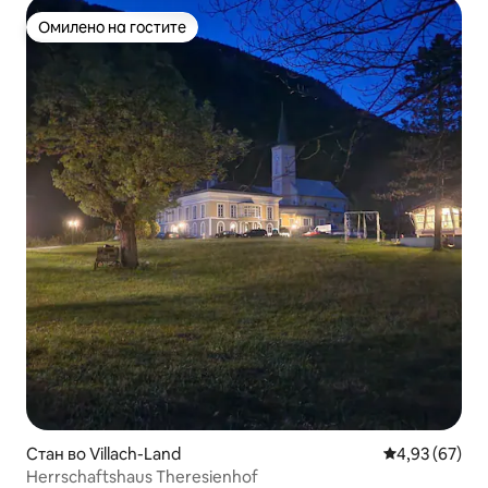
Омилено на гостите
Омилено на гостите
Стан во Villach-Land
Просечна оце
4,93 (67)
Herrschaftshaus Theresienhof