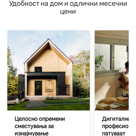
Удобност на дом и одлични месечни
цени
Целосно опремени
Дигитални н
сместувања за
професиона
изнајмување
патуваат