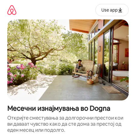
Прескокни
на
Use app
содржина
Месечни изнајмувања во Dogna
Откријте сместувања за долгорочни престои кои
ви даваат чувство како да сте дома за престој од
еден месец или подолго.