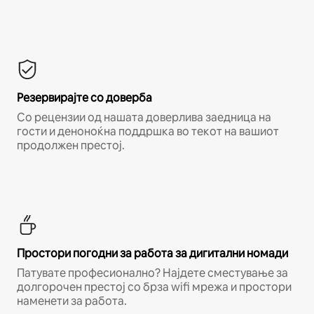
Резервирајте со доверба
Со рецензии од нашата доверлива заедница на
гости и деноноќна поддршка во текот на вашиот
продолжен престој.
Простори погодни за работа за дигитални номади
Патувате професионално? Најдете сместување за
долгорочен престој со брза wifi мрежа и простори
наменети за работа.