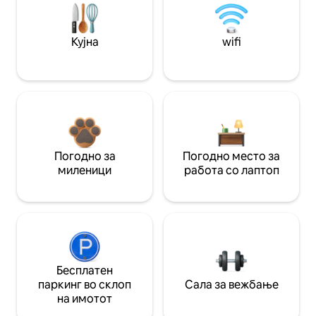
Кујна
wifi
Погодно за
Погодно место за
миленици
работа со лаптоп
Бесплатен
паркинг во склоп
Сала за вежбање
на имотот