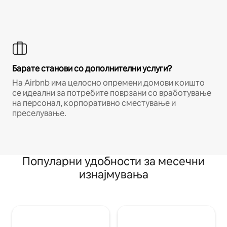
Барате станови со дополнителни услуги?
На Airbnb има целосно опремени домови коишто
се идеални за потребите поврзани со вработување
на персонал, корпоративно сместување и
преселување.
Популарни удобности за месечни
изнајмувања