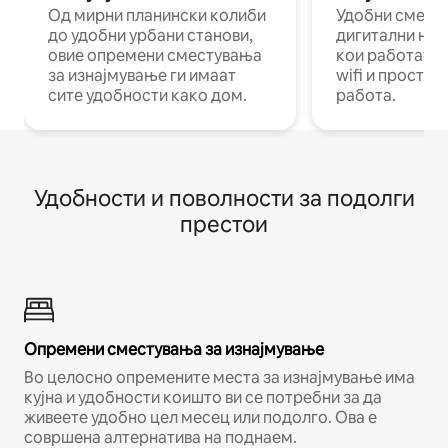
Од мирни планински колиби
Удобни смест
до удобни урбани станови,
дигитални ном
овие опремени сместувања
кои работат н
за изнајмување ги имаат
wifi и простор
сите удобности како дом.
работа.
Удобности и поволности за подолги
престои
Опремени сместувања за изнајмување
Во целосно опремените места за изнајмување има
кујна и удобности коишто ви се потребни за да
живеете удобно цел месец или подолго. Ова е
совршена алтернатива на поднаем.