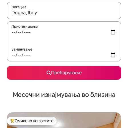
Локација
Кога резултатите се достапни, движете се со копчињата со 
Пристигнување
Заминување
Пребарување
Месечни изнајмувања во близина
Омилено на гостите
Меѓу најуспешните „Омилени на гостите“