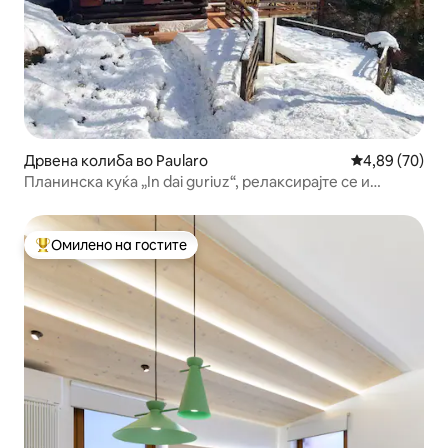
Дрвена колиба во Paularo
Просечна оце
4,89 (70)
Планинска куќа „In dai guriuz“, релаксирајте се и
бидете во природа
Омилено на гостите
Меѓу најуспешните „Омилени на гостите“