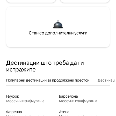
Стан со дополнителни услуги
Дестинации што треба да ги
истражите
Популарни дестинации за продолжени престои
Дестинаци
Њујорк
Барселона
Месечни изнајмувања
Месечни изнајмувања
Фиренца
Атина