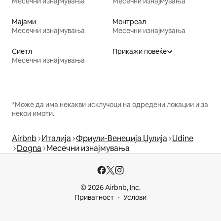
Месечни изнајмувања
Месечни изнајмувања
Мајами
Монтреал
Месечни изнајмувања
Месечни изнајмувања
Сиетл
Прикажи повеќе
Месечни изнајмувања
*Може да има некакви исклучоци на одредени локации и за
некои имоти.
Airbnb
Италија
Фриули-Венеција Џулија
Udine
Dogna
Месечни изнајмувања
© 2026 Airbnb, Inc.
Приватност
Услови