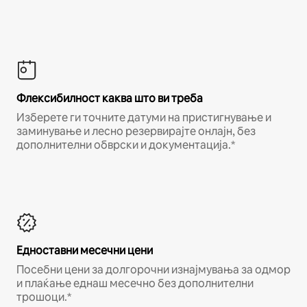
Флексибилност каква што ви треба
Изберете ги точните датуми на пристигнување и
заминување и лесно резервирајте онлајн, без
дополнителни обврски и документација.*
Едноставни месечни цени
Посебни цени за долгорочни изнајмувања за одмор
и плаќање еднаш месечно без дополнителни
трошоци.*