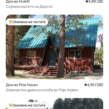
Дом во Hulett
Просечна оце
4,89 (28)
Скривалиштето на Дороти
Омилено на гостите
Меѓу најуспешните „Омилени на гостите“
Дом во Pine Haven
Просечна оцен
4,95 (128)
Шармантна дрвена колиба во Пајн Хејвен
Омилено на гостите
Меѓу најуспешните „Омилени на гостите“