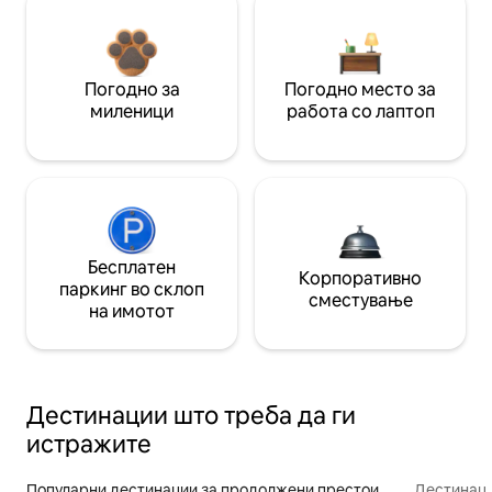
Погодно за
Погодно место за
миленици
работа со лаптоп
Бесплатен
Корпоративно
паркинг во склоп
сместување
на имотот
Дестинации што треба да ги
истражите
Популарни дестинации за продолжени престои
Дестинаци