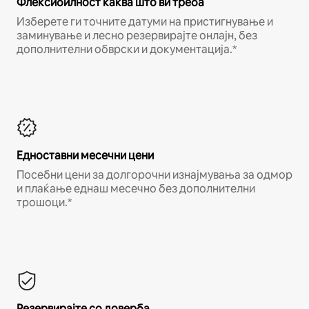
Флексибилност каква што ви треба
Изберете ги точните датуми на пристигнување и
заминување и лесно резервирајте онлајн, без
дополнителни обврски и документација.*
Едноставни месечни цени
Посебни цени за долгорочни изнајмувања за одмор
и плаќање еднаш месечно без дополнителни
трошоци.*
Резервирајте со доверба