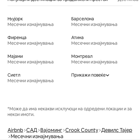
Њујорк
Барселона
Месечни изнајмувања
Месечни изнајмувања
Фиренца
Атина
Месечни изнајмувања
Месечни изнајмувања
Мајами
Монтреал
Месечни изнајмувања
Месечни изнајмувања
Сиетл
Прикажи повеќе
Месечни изнајмувања
*Може да има некакви исклучоци на одредени локации и за
некои имоти.
Airbnb
САД
Вајоминг
Crook County
Девилс Тајер
Месечни изнајмувања