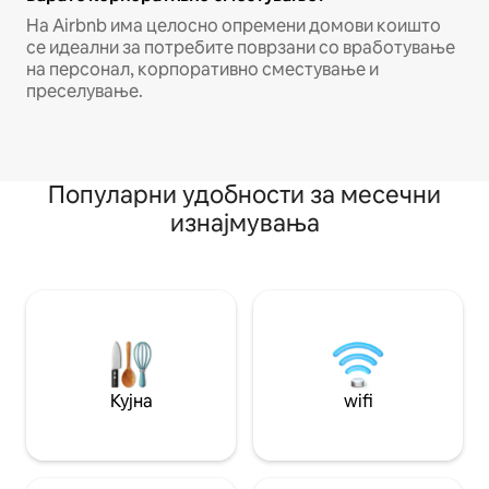
На Airbnb има целосно опремени домови коишто
се идеални за потребите поврзани со вработување
на персонал, корпоративно сместување и
преселување.
Популарни удобности за месечни
изнајмувања
Кујна
wifi